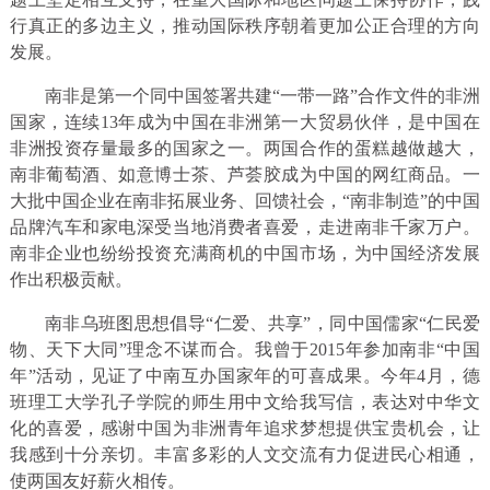
行真正的多边主义，推动国际秩序朝着更加公正合理的方向
发展。
南非是第一个同中国签署共建“一带一路”合作文件的非洲
国家，连续13年成为中国在非洲第一大贸易伙伴，是中国在
非洲投资存量最多的国家之一。两国合作的蛋糕越做越大，
南非葡萄酒、如意博士茶、芦荟胶成为中国的网红商品。一
大批中国企业在南非拓展业务、回馈社会，“南非制造”的中国
品牌汽车和家电深受当地消费者喜爱，走进南非千家万户。
南非企业也纷纷投资充满商机的中国市场，为中国经济发展
作出积极贡献。
南非乌班图思想倡导“仁爱、共享”，同中国儒家“仁民爱
物、天下大同”理念不谋而合。我曾于2015年参加南非“中国
年”活动，见证了中南互办国家年的可喜成果。今年4月，德
班理工大学孔子学院的师生用中文给我写信，表达对中华文
化的喜爱，感谢中国为非洲青年追求梦想提供宝贵机会，让
我感到十分亲切。丰富多彩的人文交流有力促进民心相通，
使两国友好薪火相传。