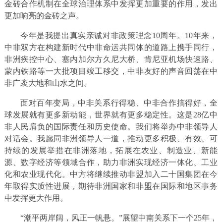
金砖合作机制在全球治理体系中发挥更加重要的作用，发出
更加响亮的金砖之声。
今年是我提出真实亲诚对非政策理念10周年。10年来，
中非双方在构建新时代中非命运共同体的道路上携手同行，
非洲疾控中心、塞内加尔方久尼大桥、肯尼亚机场快速路、
蒙内铁路等一大批项目竣工移交，中非友好的声音回荡在中
非广袤大地和山水之间。
面对百年变局，中非关系行得稳、中非合作搞得好，全
球发展就有更多新动能，世界就有更多稳定性。这是28亿中
非人民肩负的国际责任和历史使命。我们将举办中非领导人
对话会。我愿同非洲领导人一道，推动更多积极、有效、可
持续的发展举措在非洲落地，拓展在农业、制造业、新能
源、数字经济等领域合作，助力非洲实现经济一体化、工业
化和农业现代化。中方将继续推动非盟加入二十国集团在今
年取得实质性进展，期待非洲国家和非盟在国际和地区事务
中发挥更大作用。
“潮平两岸阔，风正一帆悬。”展望中南关系下一个25年，