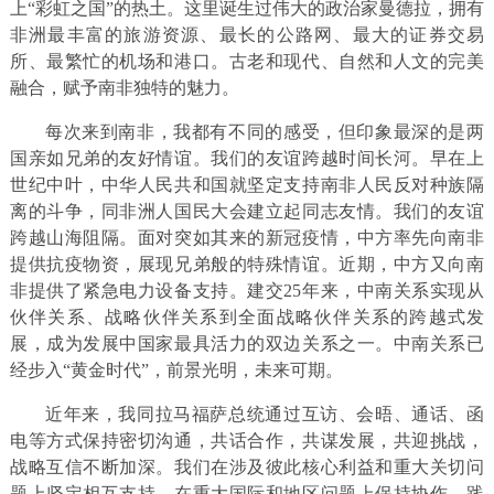
上“彩虹之国”的热土。这里诞生过伟大的政治家曼德拉，拥有
非洲最丰富的旅游资源、最长的公路网、最大的证券交易
所、最繁忙的机场和港口。古老和现代、自然和人文的完美
融合，赋予南非独特的魅力。
每次来到南非，我都有不同的感受，但印象最深的是两
国亲如兄弟的友好情谊。我们的友谊跨越时间长河。早在上
世纪中叶，中华人民共和国就坚定支持南非人民反对种族隔
离的斗争，同非洲人国民大会建立起同志友情。我们的友谊
跨越山海阻隔。面对突如其来的新冠疫情，中方率先向南非
提供抗疫物资，展现兄弟般的特殊情谊。近期，中方又向南
非提供了紧急电力设备支持。建交25年来，中南关系实现从
伙伴关系、战略伙伴关系到全面战略伙伴关系的跨越式发
展，成为发展中国家最具活力的双边关系之一。中南关系已
经步入“黄金时代”，前景光明，未来可期。
近年来，我同拉马福萨总统通过互访、会晤、通话、函
电等方式保持密切沟通，共话合作，共谋发展，共迎挑战，
战略互信不断加深。我们在涉及彼此核心利益和重大关切问
题上坚定相互支持，在重大国际和地区问题上保持协作，践