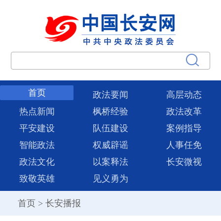
首页
政法要闻
高层动态
热点新闻
枫桥经验
政法改革
平安建设
队伍建设
案例指导
智能政法
权威辟谣
人事任免
政法文化
以案释法
长安微视
致敬英雄
见义勇为
首页
>
长安播报