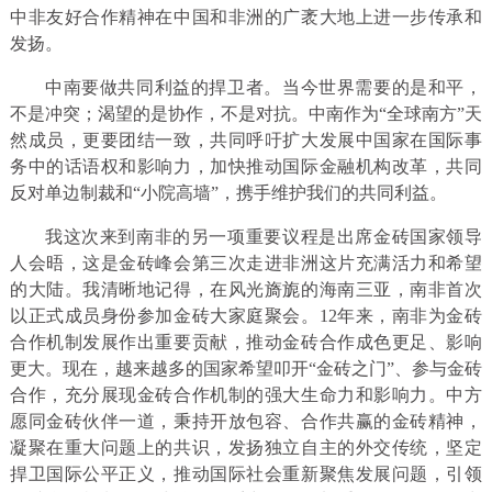
中非友好合作精神在中国和非洲的广袤大地上进一步传承和
发扬。
中南要做共同利益的捍卫者。当今世界需要的是和平，
不是冲突；渴望的是协作，不是对抗。中南作为“全球南方”天
然成员，更要团结一致，共同呼吁扩大发展中国家在国际事
务中的话语权和影响力，加快推动国际金融机构改革，共同
反对单边制裁和“小院高墙”，携手维护我们的共同利益。
我这次来到南非的另一项重要议程是出席金砖国家领导
人会晤，这是金砖峰会第三次走进非洲这片充满活力和希望
的大陆。我清晰地记得，在风光旖旎的海南三亚，南非首次
以正式成员身份参加金砖大家庭聚会。12年来，南非为金砖
合作机制发展作出重要贡献，推动金砖合作成色更足、影响
更大。现在，越来越多的国家希望叩开“金砖之门”、参与金砖
合作，充分展现金砖合作机制的强大生命力和影响力。中方
愿同金砖伙伴一道，秉持开放包容、合作共赢的金砖精神，
凝聚在重大问题上的共识，发扬独立自主的外交传统，坚定
捍卫国际公平正义，推动国际社会重新聚焦发展问题，引领