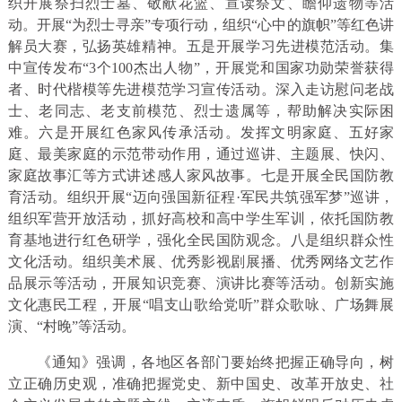
织开展祭扫烈士墓、敬献花篮、宣读祭文、瞻仰遗物等活
动。开展“为烈士寻亲”专项行动，组织“心中的旗帜”等红色讲
解员大赛，弘扬英雄精神。五是开展学习先进模范活动。集
中宣传发布“3个100杰出人物”，开展党和国家功勋荣誉获得
者、时代楷模等先进模范学习宣传活动。深入走访慰问老战
士、老同志、老支前模范、烈士遗属等，帮助解决实际困
难。六是开展红色家风传承活动。发挥文明家庭、五好家
庭、最美家庭的示范带动作用，通过巡讲、主题展、快闪、
家庭故事汇等方式讲述感人家风故事。七是开展全民国防教
育活动。组织开展“迈向强国新征程·军民共筑强军梦”巡讲，
组织军营开放活动，抓好高校和高中学生军训，依托国防教
育基地进行红色研学，强化全民国防观念。八是组织群众性
文化活动。组织美术展、优秀影视剧展播、优秀网络文艺作
品展示等活动，开展知识竞赛、演讲比赛等活动。创新实施
文化惠民工程，开展“唱支山歌给党听”群众歌咏、广场舞展
演、“村晚”等活动。
《通知》强调，各地区各部门要始终把握正确导向，树
立正确历史观，准确把握党史、新中国史、改革开放史、社