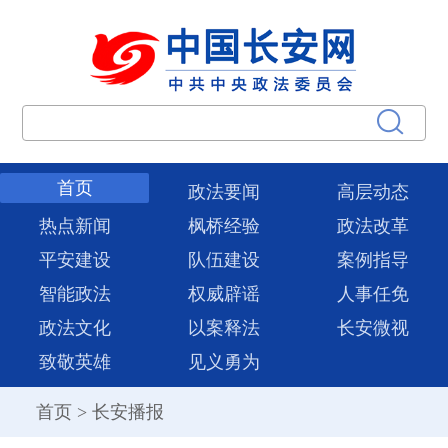
首页
政法要闻
高层动态
热点新闻
枫桥经验
政法改革
平安建设
队伍建设
案例指导
智能政法
权威辟谣
人事任免
政法文化
以案释法
长安微视
致敬英雄
见义勇为
首页
>
长安播报