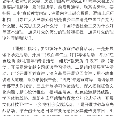
史学习教育动员大会、庆祝中国共产党成立100周年大会上的
重要讲话精神，及时跟进学、前后贯通学、联系实际学。要
把握“四史”宣传教育内涵，注重内容上融会贯通、逻辑上环环
相扣，引导广大人民群众特别是青少年弄清楚中国共产党为
什么能、马克思主义为什么行、中国特色社会主义为什么好
等基本道理，加深对党的历史的理解和把握，加深对党的理
论的理解和认识。
《通知》指出，要组织好各项宣传教育活动。一是开展
读书学史活动。开展“书映百年伟业”好书荐读活动，举办“红
色经典·献礼百年”阅读活动，组织“强素质·作表率”读书活
动，开展党建文献专题阅读学习活动。二是组织基层宣讲活
动。广泛开展百姓宣讲，深入基层开展巡回宣讲，用小故事
讲透大道理。举办形势报告会、“四史”专题宣讲等，邀请领导
干部带头作报告。三是开展学习体验活动。深入挖掘红色文
化内涵，精心设计推出一批精品展览、红色旅游精品线路、
学习体验线路。组织有庄严感和教育意义的仪式活动，开展
文化科技卫生“三下乡”等社会实践活动。四是开展致敬革命先
烈活动。结合烈士纪念日等重要纪念日及其他传统节日，组