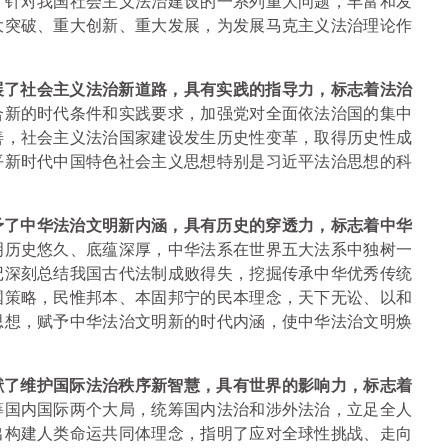
，针对我国社会主义法治建设的一系列重大问题，丰富和发
大突破、重大创新、重大发展，为发展马克主义法治理论作
展了社会主义法治新道路，具有实践的指导力，标志着法治
合新的时代条件和实践要求，加强党对全面依法治国的集中
善，社会主义法治国家建设发生历史性变革，取得历史性成
平新时代中国特色社会主义思想特别是习近平法治思想的科
予了中华法治文明新内涵，具有历史的穿透力，标志着中华
明历史悠久、底蕴深厚，中华法系在世界五大法系中独树一
记深刻总结我国古代法制成败得失，挖掘传承中华优秀传统
国策略，民惟邦本、本固邦宁的民本理念，天下无讼、以和
思想，赋予中华法治文明新的时代内涵，使中华法治文明焕
献了维护国际法治秩序新智慧，具有世界的影响力，标志着
筹国内国际两个大局，统筹国内法治和涉外法治，立足全人
出构建人类命运共同体理念，指明了应对全球性挑战、走向