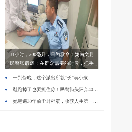
11小时，200毫升，只为救命！陇南文县
民警张彦辉：在群众需要的时候，把手
伸过去
一到傍晚，这个派出所就“长”满小孩…...
鞋跑掉了也要抓住你！民警街头狂奔400米擒贼
她翻遍30年前尘封档案，收获人生第一面锦旗