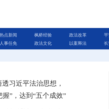
热点新闻
枫桥经验
政法改革
平
人事任免
政法文化
以案释法
长
悟透习近平法治思想，
把握”，达到“五个成效”