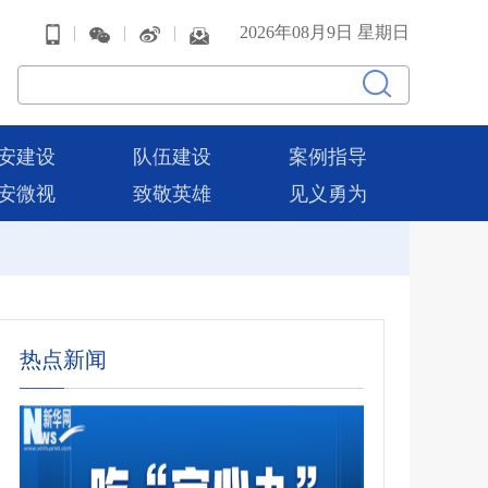
|
|
|
2026年08月9日 星期日
安建设
队伍建设
案例指导
安微视
致敬英雄
见义勇为
热点新闻