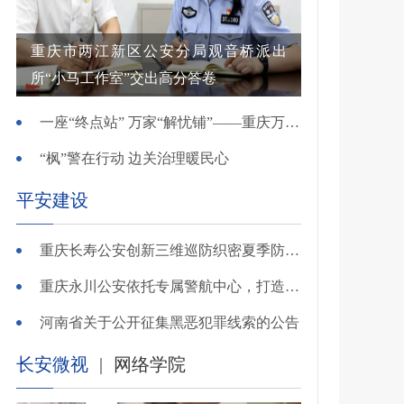
重庆市两江新区公安分局观音桥派出
所“小马工作室”交出高分答卷
一座“终点站” 万家“解忧铺”——重庆万州综治中心基层治理创新实践观察
“枫”警在行动 边关治理暖民心
平安建设
重庆长寿公安创新三维巡防织密夏季防溺水安全网
重庆永川公安依托专属警航中心，打造“全域感知、智能研判”智慧警务模式
河南省关于公开征集黑恶犯罪线索的公告
长安微视
|
网络学院