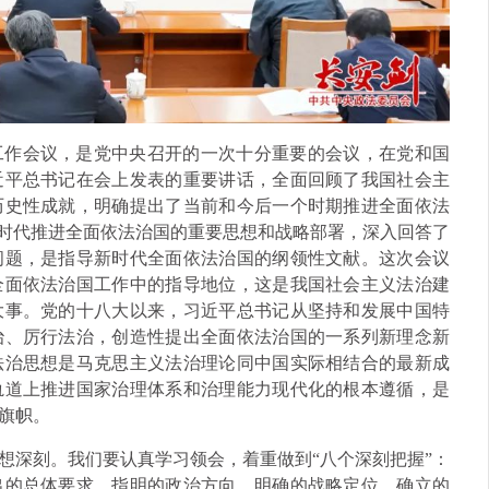
工作会议，是党中央召开的一次十分重要的会议，在党和国
近平总书记在会上发表的重要讲话，全面回顾了我国社会主
历史性成就，明确提出了当前和今后一个时期推进全面依法
新时代推进全面依法治国的重要思想和战略部署，深入回答了
问题，是指导新时代全面依法治国的纲领性文献。这次会议
全面依法治国工作中的指导地位，这是我国社会主义法治建
大事。党的十八大以来，习近平总书记从坚持和发展中国特
治、厉行法治，创造性提出全面依法治国的一系列新理念新
法治思想是马克思主义法治理论同中国实际相结合的最新成
轨道上推进国家治理体系和治理能力现代化的根本遵循，是
旗帜。
想深刻。我们要认真学习领会，着重做到“八个深刻把握”：
出的总体要求、指明的政治方向、明确的战略定位、确立的