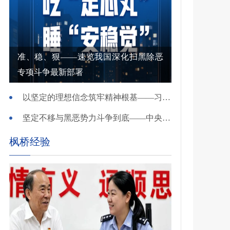
准、稳、狠——速览我国深化扫黑除恶
专项斗争最新部署
以坚定的理想信念筑牢精神根基——习近平党建思想理论品格系列述评之一
坚定不移与黑恶势力斗争到底——中央政法委负责同志就开展深化扫黑除恶专项斗争有关问题答记者问
枫桥经验