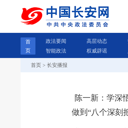
政法要闻
高层动态
首
页
智能政法
权威辟谣
首页
>
长安播报
陈一新：学深
做到“八个深刻