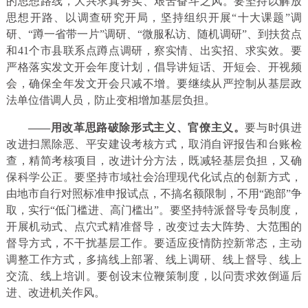
的思想路线，大兴求真务实、艰苦奋斗之风。要坚持以解放
思想开路、以调查研究开局，坚持组织开展“十大课题”调
研、“蹲一省带一片”调研、“微服私访、随机调研”、到扶贫点
和41个市县联系点蹲点调研，察实情、出实招、求实效。要
严格落实发文开会年度计划，倡导讲短话、开短会、开视频
会，确保全年发文开会只减不增。要继续从严控制从基层政
法单位借调人员，防止变相增加基层负担。
——用改革思路破除形式主义、官僚主义。
要与时俱进
改进扫黑除恶、平安建设考核方式，取消自评报告和台账检
查，精简考核项目，改进计分方法，既减轻基层负担，又确
保科学公正。要坚持市域社会治理现代化试点的创新方式，
由地市自行对照标准申报试点，不搞名额限制，不用“跑部”争
取，实行“低门槛进、高门槛出”。要坚持特派督导专员制度，
开展机动式、点穴式精准督导，改变过去大阵势、大范围的
督导方式，不干扰基层工作。要适应疫情防控新常态，主动
调整工作方式，多搞线上部署、线上调研、线上督导、线上
交流、线上培训。要创设末位鞭策制度，以问责求效倒逼后
进、改进机关作风。