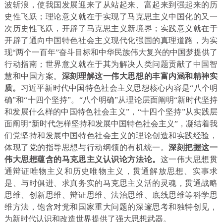
波斩浪，使我国发展迎来了从站起来、富起来到强起来的历
史性飞跃；理论意义就在于实现了马克思主义中国化的又一
次历史性飞跃，开辟了马克思主义新境界；实践意义就在于
开辟了通向中国特色社会主义现代化强国的真理道路，为实
现“两个一百年”奋斗目标和中华民族伟大复兴的中国梦提供了
行动指南；世界意义就在于其为解决人类问题贡献了中国智
慧和中国方案。
深刻理解这一伟大思想的丰富内涵和精神实
质。
习近平新时代中国特色社会主义思想核心内容是“八个明
确”和“十四个坚持”。“八个明确”从理论层面阐明“新时代坚持
和发展什么样的中国特色社会主义”，“十四个坚持”从实践层
面阐明“新时代怎样坚持和发展中国特色社会主义”，凝结着我
们党坚持和发展中国特色社会主义的理论创造和实践经验，
体现了党的指导思想与行动纲领的有机统一。
深刻把握这一
伟大思想蕴含的马克思主义认识论方法论。
这一伟大思想贯
通辩证唯物主义和历史唯物主义，贯通解放思想、实事求
是、与时俱进、求真务实的马克思主义活的灵魂，贯通战略
思维、创新思维、辩证思维、法治思维、底线思维等科学思
维方法，饱含对党和国家重大问题的深邃思考和独特创见，
为新时代认识和改造世界提供了强大思想武器。