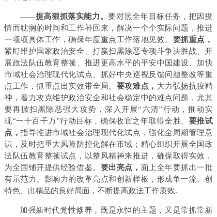
——提高狠抓落实能力。
要对照全年目标任务，把因疫
情而耽搁的时间和工作补回来，解决一个个实际问题，推进
一项项具体工作，确保年度重点工作落地见效。
要抓重点，
紧盯维护国家政治安全、打赢扫黑除恶专项斗争决胜战、开
展政法队伍教育整顿、推进更高水平的平安中国建设、加快
市域社会治理现代化试点、抓好中央巡视反馈问题整改等重
点工作，抓重点出实效带全局。
要攻难点，
大力弘扬抗疫精
神，着力攻克维护政治安全和社会稳定中的难点问题，尤其
要再掀扫黑除恶强大攻势，深入开展“六清”行动，推动实
现“一十百千万”行动目标，确保收官之年取得全胜。
要推试
点，
指导推进市域社会治理现代化试点，强化全周期管理意
识，及时把重大风险防控化解在市域；精心组织开展全国政
法队伍教育整顿试点，以整风精神来推进，确保取得实效，
为全国铺开提供经验借鉴。
要出亮点，
面上全年要抓出一批
有示范力、影响力的改革亮点和创新样板，形成争一流、创
特色、出精品的良好局面，不断提高政法工作质效。
加强新时代党性修养，既是永恒的主题，又是常抓常新