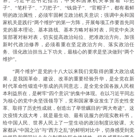
养。习近平总书记指出，中央和国家机关掌握着“印把
子”、“笔杆子”、“刀把子”、“钱袋子”、“官帽子”，都有着鲜
明的政治属性，必须牢固树立政治机关意识；强调中央和国
家机关是践行“两个维护”的第一方阵，开展每项工作要首先同
党的基本理论、基本路线、基本方略对标对表，同党中央决
策部署对标对表，切实提高政治站位、把准政治方向。加强
新时代政治修养，必须着重在坚定政治方向、落实政治任
务、强化政治担当上下功夫，最核心的要求是坚决做到“两个
维护”。
“两个维护”是党的十八大以来我们党取得的重大政治成
果，是我国革命、建设、改革的重要经验升华，是全党在新
时代革命性锻造中形成的共同意志，是全党全国各族人民根
本利益所在，是树牢“四个意识”的集中体现。在以习近平同志
为核心的党中央坚强领导下，党和国家事业发生了历史性变
革、取得了历史性成就，创造出了举世瞩目的“两大奇迹”。这
次疫情大战大考，就是最生动、最有说服力的现实教科书，
给中国人民、世界人民上了一堂生动的政治制度比较课。大
家都从“中国之治”与“西方之乱”的鲜明对比中，切身感受到党