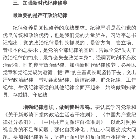
三、加强新时代纪律修养
最重要的是严守政治纪律
纪律修养是党性修养的底线要求。纪律严明是我们党的
优良传统和政治优势，也是我们党的力量所在。习近平总书
记指出，党的政治纪律是打头抓总的，是管方向、管立场、
管根本的总要求，是党的全部纪律的基础，告诫全党“失去了
政治纪律的约束，最终会失去政党本身”，强调要时刻不忘政
治纪律、时刻遵守政治纪律。加强新时代纪律修养，必须以
党章和党纪党规为遵循，把“严”的主基调长期坚持下去，突出
严守政治纪律，带动组织纪律、廉洁纪律、群众纪律、工作
纪律、生活纪律等党的其他纪律全面严起来，始终做到知敬
畏、存戒惧、守底线。
——增强纪律意识，做到警钟常鸣。
要认真学习党章和
《关于新形势下党内政治生活若干准则》、《中国共产党纪
律处分条例》、《中国共产党廉洁自律准则》，以此对照检
视自身的不足和问题，强化自我净化，防止小问题变成大问
题。要加强纪律教育，坚持正面引导和反面警示相结合，见