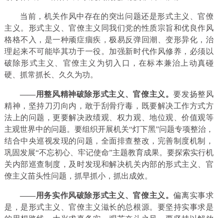
当前，机关作风中存在的突出问题还是形式主义、官僚
主义。形式主义、官僚主义同我们党的性质宗旨和优良作风
格格不入，是一种顽症痼疾，极易反弹回潮、变形异化，治
理起来不可能毕其功于一役。加强新时代作风修养，必须以
破除形式主义、官僚主义为切入口，在标本兼治上动真碰
硬、抓常抓长、久久为功。
——用整风精神破除形式主义、官僚主义。
要发扬整风
精神，坚持刀刃向内，敢于刮骨疗毒，既要解决工作方式方
法上的问题，更要解决政绩观、权力观、地位观、价值观等
主观世界中的问题。要组织开展机关“灯下黑”问题专项整治，
结合中央巡视发现的问题，全面排查整改，完善制度机制，
巩固发展“不忘初心、牢记使命”主题教育成果。要探索实行机
关内部巡查制度，及时发现和解决机关内部的形式主义、官
僚主义苗头性问题，抓早抓小，抓出成效。
——用务实作风破除形式主义、官僚主义。
偏离实事求
是，是形式主义、官僚主义滋长的总根源。要坚持实事求是