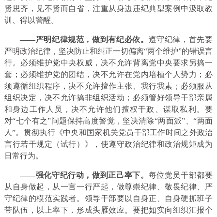
贤思齐，见不贤而自省，注重从身边违纪典型案例中汲取教
训、得以警醒。
——严明纪律规范，做到有纪必依。
遵守纪律，首先要
严明政治纪律，坚决防止和纠正一切偏离“两个维护”的错误言
行。必须维护党中央权威，决不允许背离党中央要求另搞一
套；必须维护党的团结，决不允许在党内培植个人势力；必
须遵循组织程序，决不允许擅作主张、我行我素；必须服从
组织决定，决不允许搞非组织活动；必须管好领导干部亲属
和身边工作人员，决不允许他们擅权干政、谋取私利。要
对“七个有之”问题保持高度警觉，坚决清除“两面派”、“两面
人”。贯彻执行《中央和国家机关党员干部工作时间之外政治
言行若干规定（试行）》，使遵守政治纪律和政治规矩成为
日常行为。
——强化守纪行动，做到正己率下。
每位党员干部都要
从自身做起，从一言一行严起，做尊崇纪律、敬畏纪律、严
守纪律的模范实践者。领导干部要以自身正、自身硬抓班子
带队伍，以上率下，形成头雁效应。要把如实向组织汇报个