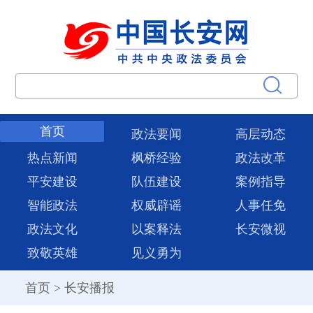
首页
政法要闻
高层动态
热点新闻
枫桥经验
政法改革
平安建设
队伍建设
案例指导
智能政法
权威辟谣
人事任免
政法文化
以案释法
长安微视
致敬英雄
见义勇为
首页
>
长安播报