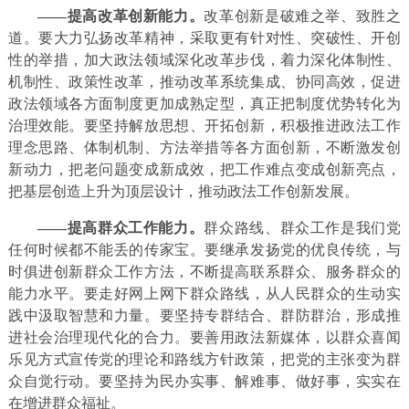
——提高改革创新能力。
改革创新是破难之举、致胜之
道。要大力弘扬改革精神，采取更有针对性、突破性、开创
性的举措，加大政法领域深化改革步伐，着力深化体制性、
机制性、政策性改革，推动改革系统集成、协同高效，促进
政法领域各方面制度更加成熟定型，真正把制度优势转化为
治理效能。要坚持解放思想、开拓创新，积极推进政法工作
理念思路、体制机制、方法举措等各方面创新，不断激发创
新动力，把老问题变成新成效，把工作难点变成创新亮点，
把基层创造上升为顶层设计，推动政法工作创新发展。
——提高群众工作能力。
群众路线、群众工作是我们党
任何时候都不能丢的传家宝。要继承发扬党的优良传统，与
时俱进创新群众工作方法，不断提高联系群众、服务群众的
能力水平。要走好网上网下群众路线，从人民群众的生动实
践中汲取智慧和力量。要坚持专群结合、群防群治，形成推
进社会治理现代化的合力。要善用政法新媒体，以群众喜闻
乐见方式宣传党的理论和路线方针政策，把党的主张变为群
众自觉行动。要坚持为民办实事、解难事、做好事，实实在
在增进群众福祉。