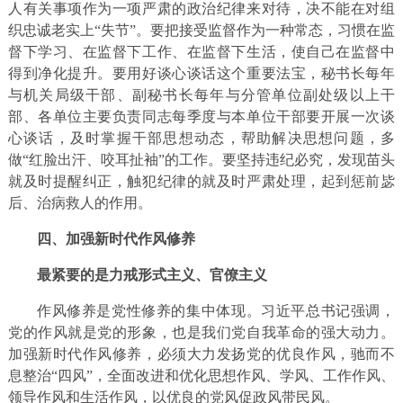
人有关事项作为一项严肃的政治纪律来对待，决不能在对组
织忠诚老实上“失节”。要把接受监督作为一种常态，习惯在监
督下学习、在监督下工作、在监督下生活，使自己在监督中
得到净化提升。要用好谈心谈话这个重要法宝，秘书长每年
与机关局级干部、副秘书长每年与分管单位副处级以上干
部、各单位主要负责同志每季度与本单位干部要开展一次谈
心谈话，及时掌握干部思想动态，帮助解决思想问题，多
做“红脸出汗、咬耳扯袖”的工作。要坚持违纪必究，发现苗头
就及时提醒纠正，触犯纪律的就及时严肃处理，起到惩前毖
后、治病救人的作用。
四、加强新时代作风修养
最紧要的是力戒形式主义、官僚主义
作风修养是党性修养的集中体现。习近平总书记强调，
党的作风就是党的形象，也是我们党自我革命的强大动力。
加强新时代作风修养，必须大力发扬党的优良作风，驰而不
息整治“四风”，全面改进和优化思想作风、学风、工作作风、
领导作风和生活作风，以优良的党风促政风带民风。