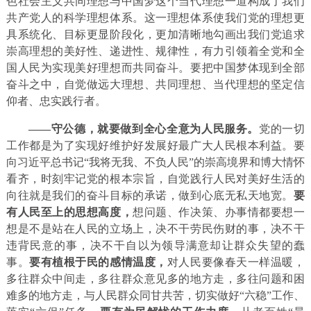
色社会主义共同理想与中国梦这个当代理想一道构成了我们
共产党人的科学理想体系。这一理想体系使我们党的理想更
具系统化、目标更显阶段化，更加清晰地勾画出我们党追求
崇高理想的美好性、递进性、规律性，有力引领着全党和全
国人民为实现美好理想而共同奋斗。要把中国梦体现到全部
奋斗之中，自觉做远大理想、共同理想、当代理想的坚定信
仰者、忠实践行者。
——守公德，就要做到全心全意为人民服务。
党的一切
工作都是为了实现好维护好发展好最广大人民根本利益。要
向习近平总书记“我将无我、不负人民”的崇高境界和博大情怀
看齐，时刻牢记党的根本宗旨，自觉践行人民对美好生活的
向往就是我们的奋斗目标的承诺，做到心底无私天地宽。
要
有人民至上的思想高度，
想问题、作决策、办事情都要想一
想是不是站在人民的立场上，决不干劳民伤财的事，决不干
违背民意的事，决不干自以为领导满意却让群众失望的蠢
事。
要有植根于民的感情温度，
对人民要像春天一样温暖，
多往群众中间走，多往群众意见多的地方走，多往问题和困
难多的地方走，与人民群众同甘共苦，切实做好“六稳”工作、