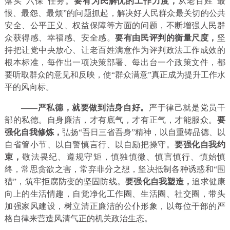
落实“六保”任务。
要有为民解忧的工作力度，
从老百姓“最
恨、最怨、最烦”的问题抓起，解决好人民群众最关切的公共
安全、公平正义、权益保障等方面的问题，不断增强人民群
众获得感、幸福感、安全感。
要有由民评判的衡量尺度，
坚
持把让党中央放心、让老百姓满意作为评判政法工作成效的
根本标准，每作出一项决策部署、每出台一个政策文件，都
要听取群众的意见和反映，使“群众满意”真正成为提升工作水
平的风向标。
——严私德，就要做到洁身自好。
严于律己就是党员干
部的私德。自身廉洁，才有底气，才有正气，才能服众。
要
强化自我修炼，
弘扬“吾日三省吾身”精神，以自重铸品德、以
自省管小节、以自警慎言行、以自励把操守。
要强化自我约
束，
敬法畏纪、遵规守矩，慎独慎微、慎言慎行、慎始慎
终，常思贪欲之害，常弃非分之想，坚决抵制各种诱惑和“围
猎”，筑牢拒腐防变的坚固防线。
要强化自我塑造，
追求健康
向上的生活情趣，自觉净化工作圈、生活圈、社交圈，带头
加强家风建设，树立清正廉洁的公仆形象，以每位干部的严
格自律来营造风清气正的机关政治生态。