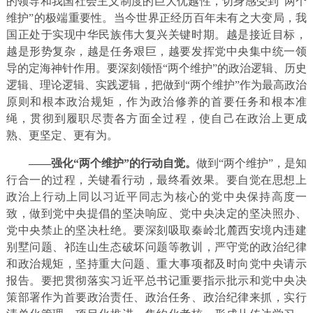
的领导和我国社会主义制度的巨大优越性，切身感受到“两个
维护”的极端重要性。当今世界正经历百年未有之大变局，我
国正处于实现中华民族伟大复兴关键时期。越是接近目标，
越是形势复杂，越是任务艰巨，越要发挥党中央集中统一领
导的定海神针作用。要深刻领悟“两个维护”的政治逻辑、历史
逻辑、理论逻辑、实践逻辑，把做到“两个维护”作为最高政治
原则和根本政治规矩，作为政治修养的首要任务和根本准
绳，贯彻到履职尽责各方面全过程，使自己在政治上更成
熟、更坚定、更有为。
——强化“两个维护”的行动自觉。
做到“两个维护”，是知
行合一的过程，关键看行动，最终看效果。要自觉在思想上
政治上行动上同以习近平同志为核心的党中央保持高度一
致，做到党中央提倡的坚决响应、党中央决定的坚决照办、
党中央禁止的坚决杜绝。要深刻吸取秦岭北麓西安境内违建
别墅问题、祁连山生态破坏问题等教训，严守党的政治纪律
和政治规矩，坚持重大问题、重大事项都及时向党中央请示
报告。要把贯彻落实习近平总书记重要指示批示和党中央决
策部署作为首要政治责任、政治任务、政治纪律来抓，实行