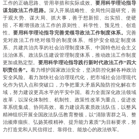
工作的正确思路、管用举措和实际成效。
要用科学理论指导
谋划政法工作思路。
深入开展战略性、全局性问题研究，善
于观大势、谋大局、抓大事，善于想新招、出实招、使硬
招，不断增强政法工作的原则性、科学性、预见性、创造
性。
要用科学理论指导完善党领导政法工作制度体系。
完善
党对政法工作绝对领导的制度体系、维护安全稳定制度体
系、共建共治共享的社会治理制度体系、中国特色社会主义
法治体系、政法队伍建设管理制度体系，推动政法工作制度
更加成熟定型。
要用科学理论指导践行新时代政法工作“四大
职责任务”。
着力维护国家政治安全，坚决防控化解各种政治
安全风险。着力加快社会治理现代化，把市域社会治理现代
化作为切入点和突破口，力争把重大矛盾风险防控化解在市
域，努力建设更高水平的平安中国。着力全面深化政法领域
改革，以深化体制性、机制性、政策性改革为重点，促进改
革系统集成、协同高效。着力建设高素质政法队伍，以整风
精神组织开展全国政法队伍教育整顿，以“清除害群之马、整
治顽瘴痼疾、弘扬英模精神、提升能力素质”为目标要求，努
力打造党和人民信得过、靠得住、能放心的政法铁军。