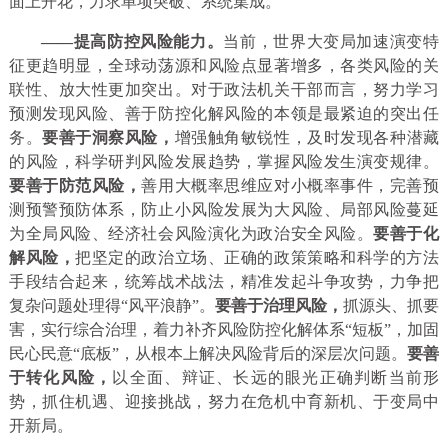
面上开花，力求单项突破、系统集成。
——提高防控风险能力。
当前，世界大变局加速演变特
征更趋明显，全球动荡源和风险点显著增多，各类风险的关
联性、放大性更加突出。对于政法机关干部而言，努力学习
预测发现风险、善于防控化解风险的本领是最紧迫的突出任
务。
要善于洞察风险，
增强触角敏锐性，及时发现各种潜藏
的风险，科学研判风险发展趋势，掌握风险发生演变规律。
要善于防范风险，
善用大概率思维应对小概率事件，完善预
测预警预防体系，防止小风险发展为大风险、局部风险蔓延
为全局风险、经济社会风险演化为政治安全风险。
要善于化
解风险，
把坚定的政治立场、正确的政策策略和科学的方法
手段结合起来，统筹战术战法，精准发起斗争攻势，力争把
复杂问题处理得“风平浪静”。
要善于治理风险，
抓源头、抓要
害，实行综合治理，着力补齐风险防控化解体系“短板”，加固
民心民意“底板”，从根本上解决风险背后的深层次问题。
要善
于转化风险，
以全面、辩证、长远的眼光正确判断当前形
势，抓住机遇、迎接挑战，努力在危机中育新机、于变局中
开新局。