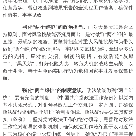
清单化管理、项目化推进、集约化考核，形成从传达学习、
任务落实、督促检查到结果报告的全流程工作链条，确保件
件落实、事事见效。
——强化“两个维护”的政治担当。
面对大是大非是否坚
持原则，面对风险挑战能否挺身而出，是对做到“两个维护”最
直接、最现实的检验。要坚持把应对重大风险挑战作为带头
做到“两个维护”的政治担当，牢固树立底线思维，拿出更多防
范的先招、应对的实招、制衡的硬招，有效防范“灰犀
牛”、“黑天鹅”，打好化险为夷、转危为机的战略主动战，以
敢于斗争、善于斗争的实际行动为党和国家事业发展保驾护
航。
——强化“两个维护”的制度意识。
政法战线做到“两个维
护”，要有完善的制度。《中国共产党政法工作条例》以党内
基本法规形式，对党领导政法工作立规矩、定方圆，是确保
政法战线做到“两个维护”的制度保障。政法战线要认真贯彻落
实《条例》，坚持党对政法工作的绝对领导，完善党对政法
工作绝对领导的体制机制，确保政法工作始终置于以习近平
同志为核心的党中央集中统一领导下，确保“刀把子”牢牢掌握