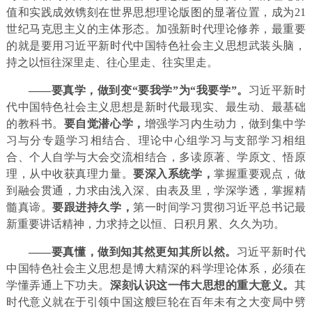
值和实践成效镌刻在世界思想理论版图的显著位置，成为21
世纪马克思主义的主体形态。加强新时代理论修养，最重要
的就是要用习近平新时代中国特色社会主义思想武装头脑，
持之以恒往深里走、往心里走、往实里走。
——要真学，做到变“要我学”为“我要学”。
习近平新时
代中国特色社会主义思想是新时代最现实、最生动、最基础
的教科书。
要自觉潜心学，
增强学习内生动力，做到集中学
习与分专题学习相结合、理论中心组学习与支部学习相组
合、个人自学与大会交流相结合，多读原著、学原文、悟原
理，从中收获真理力量。
要深入系统学，
掌握重要观点，做
到融会贯通，力求由浅入深、由表及里，学深学透，掌握精
髓真谛。
要跟进持久学，
第一时间学习贯彻习近平总书记最
新重要讲话精神，力求持之以恒、日积月累、久久为功。
——要真懂，做到知其然更知其所以然。
习近平新时代
中国特色社会主义思想是博大精深的科学理论体系，必须在
学懂弄通上下功夫。
深刻认识这一伟大思想的重大意义。
其
时代意义就在于引领中国这艘巨轮在百年未有之大变局中劈