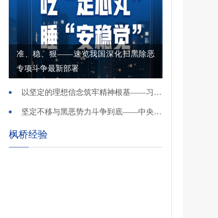
准、稳、狠——速览我国深化扫黑除恶
专项斗争最新部署
以坚定的理想信念筑牢精神根基——习近平党建思想理论品格系列述评之一
坚定不移与黑恶势力斗争到底——中央政法委负责同志就开展深化扫黑除恶专项斗争有关问题答记者问
枫桥经验