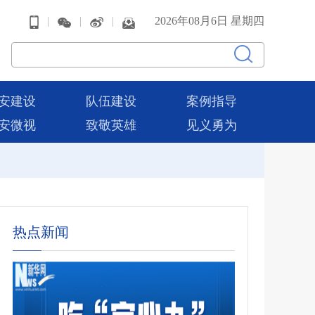
|
|
|
2026年08月6日 星期四
安建设
队伍建设
案例指导
安微视
致敬英雄
见义勇为
热点新闻