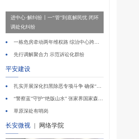
进中心·解纠纷丨一“管”到底解民忧 闭环
调处化纠纷
一栋危房牵动两年维权路 综治中心跨省寻鉴解民忧
先行调解聚合力 示范诉讼化群纷
平安建设
扎实开展深化扫黑除恶专项斗争 确保“全年全域平平安安、平平稳稳”——广东召开全省扫黑除恶专项斗争视频
“警察蓝”守护“绝版山水” 张家界国家森林公园景区派出所深化“生态警务”建设
草原深处有哨岗
长安微视
|
网络学院