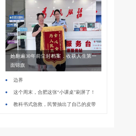
她翻遍30年前尘封档案，收获人生第一
面锦旗
边界
这个周末，合肥这张“小课桌”刷屏了！
教科书式急救，民警抽出了自己的皮带