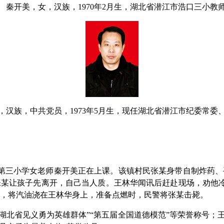
秦开美，女，汉族，1970年2月生，湖北省潜江市浩口三小教
，汉族，中共党员，1973年5月生，现任湖北省潜江市纪委常委
浩口镇第三小学女老师秦开美正在上课。该镇村民张某身带自制炸药
张某让孩子先离开，自己当人质。王林华闻讯后赶赴现场，劝他
控，将汽油浇在王林华身上，准备点燃时，民警将张某击毙。
“湖北省见义勇为英雄群体”“第五届全国道德模范”等荣誉称号；