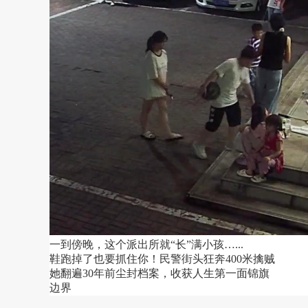
一到傍晚，这个派出所就“长”满小孩…...
鞋跑掉了也要抓住你！民警街头狂奔400米擒贼
她翻遍30年前尘封档案，收获人生第一面锦旗
边界