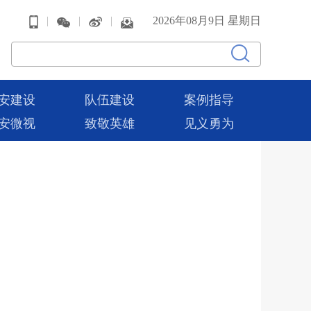
|
|
|
2026年08月9日 星期日
安建设
队伍建设
案例指导
安微视
致敬英雄
见义勇为