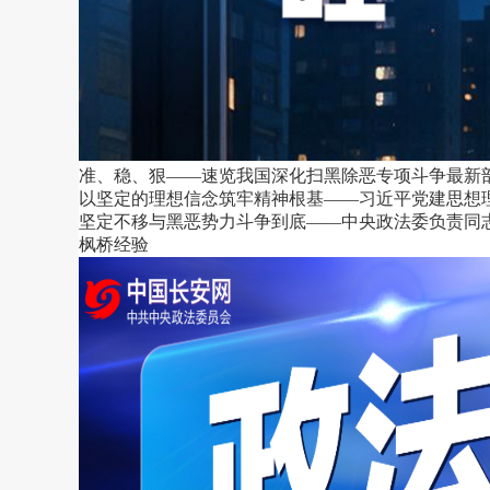
准、稳、狠——速览我国深化扫黑除恶专项斗争最新
以坚定的理想信念筑牢精神根基——习近平党建思想
坚定不移与黑恶势力斗争到底——中央政法委负责同
枫桥经验