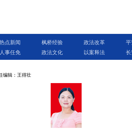
热点新闻
枫桥经验
政法改革
平
人事任免
政法文化
以案释法
长
任编辑：王得壮