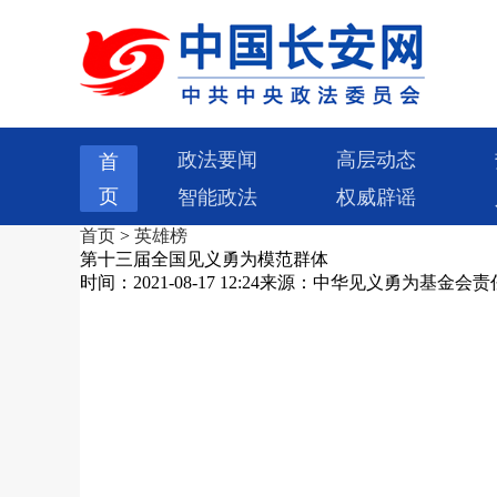
政法要闻
高层动态
首
页
智能政法
权威辟谣
首页
>
英雄榜
第十三届全国见义勇为模范群体
时间：2021-08-17 12:24
来源：中华见义勇为基金会
责