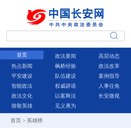
首页
政法要闻
高层动态
热点新闻
枫桥经验
政法改革
平安建设
队伍建设
案例指导
智能政法
权威辟谣
人事任免
政法文化
以案释法
长安微视
致敬英雄
见义勇为
首页
>
英雄榜