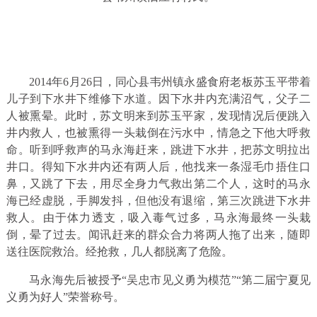
2014年6月26日，同心县韦州镇永盛食府老板苏玉平带着
儿子到下水井下维修下水道。因下水井内充满沼气，父子二
人被熏晕。此时，苏文明来到苏玉平家，发现情况后便跳入
井内救人，也被熏得一头栽倒在污水中，情急之下他大呼救
命。听到呼救声的马永海赶来，跳进下水井，把苏文明拉出
井口。得知下水井内还有两人后，他找来一条湿毛巾捂住口
鼻，又跳了下去，用尽全身力气救出第二个人，这时的马永
海已经虚脱，手脚发抖，但他没有退缩，第三次跳进下水井
救人。由于体力透支，吸入毒气过多，马永海最终一头栽
倒，晕了过去。闻讯赶来的群众合力将两人拖了出来，随即
送往医院救治。经抢救，几人都脱离了危险。
马永海先后被授予“吴忠市见义勇为模范”“第二届宁夏见
义勇为好人”荣誉称号。