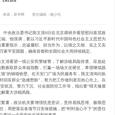
来源：新华网
责任编辑：施少伦
员、中央政法委书记陈文清8日在北京调研并看望慰问基层政
祝福。他强调，要以习近平新时代中国特色社会主义思想为
的重要指示，忠诚履职、担当作为，以细之又细、实之又实
万家平安团圆，确保首都和全国社会大局持续稳定。
陈文清看望一线公安民警辅警，了解涉稳风险排查、应急处
指数换取群众幸福指数，打赢一场场大仗硬仗，希望继续践
红墙”的铜墙铁壁。在天安门广场为民服务车，陈文清询问执
时回应群众“急难愁盼”，努力把工作做到老百姓心坎上。在
安状况、警力下沉、社会面防控工作等，指出要“晴天修屋
化解重大涉稳风险。
巨繁重，政法机关要增强忧患意识，坚持底线思维、极限思
任，周密落实各项节日安保措施，把“时时放心不下”的责任
群众度过一个平安欢乐祥和的春节。