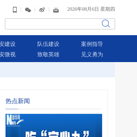
|
|
|
2026年08月6日 星期四
安建设
队伍建设
案例指导
安微视
致敬英雄
见义勇为
热点新闻