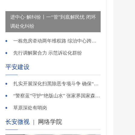
进中心·解纠纷丨一“管”到底解民忧 闭环
调处化纠纷
一栋危房牵动两年维权路 综治中心跨省寻鉴解民忧
先行调解聚合力 示范诉讼化群纷
平安建设
扎实开展深化扫黑除恶专项斗争 确保“全年全域平平安安、平平稳稳”——广东召开全省扫黑除恶专项斗争视频
“警察蓝”守护“绝版山水” 张家界国家森林公园景区派出所深化“生态警务”建设
草原深处有哨岗
长安微视
|
网络学院