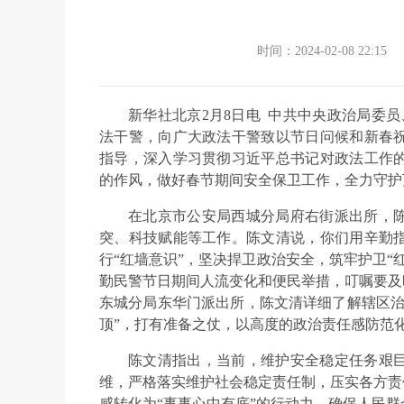
时间：2024-02-08 22:15
新华社北京2月8日电 中共中央政治局委
法干警，向广大政法干警致以节日问候和新春
指导，深入学习贯彻习近平总书记对政法工作
的作风，做好春节期间安全保卫工作，全力守护
在北京市公安局西城分局府右街派出所，
突、科技赋能等工作。陈文清说，你们用辛勤
行“红墙意识”，坚决捍卫政治安全，筑牢护卫“
勤民警节日期间人流变化和便民举措，叮嘱要及
东城分局东华门派出所，陈文清详细了解辖区治
顶”，打有准备之仗，以高度的政治责任感防范
陈文清指出，当前，维护安全稳定任务艰
维，严格落实维护社会稳定责任制，压实各方责
感转化为“事事心中有底”的行动力，确保人民