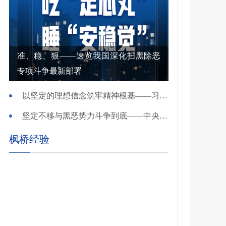
准、稳、狠——速览我国深化扫黑除恶
专项斗争最新部署
以坚定的理想信念筑牢精神根基——习近平党建思想理论品格系列述评之一
坚定不移与黑恶势力斗争到底——中央政法委负责同志就开展深化扫黑除恶专项斗争有关问题答记者问
枫桥经验