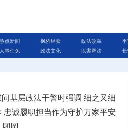
热点新闻
枫桥经验
政法改革
平
人事任免
政法文化
以案释法
长
问基层政法干警时强调 细之又细
 忠诚履职担当作为守护万家平安
团圆