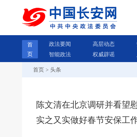
政法要闻
高层动态
首
页
智能政法
权威辟谣
首页
>
头条
陈文清在北京调研并看望慰
实之又实做好春节安保工作