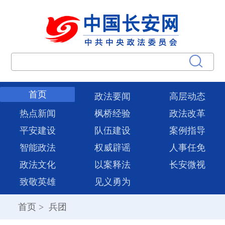
首页
政法要闻
高层动态
热点新闻
枫桥经验
政法改革
平安建设
队伍建设
案例指导
智能政法
权威辟谣
人事任免
政法文化
以案释法
长安微视
致敬英雄
见义勇为
首页
>
兵团