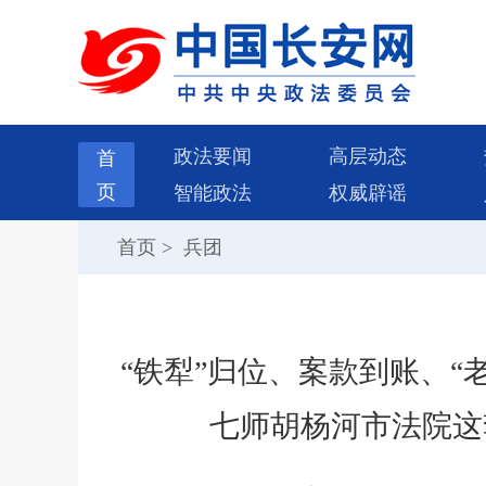
政法要闻
高层动态
首
页
智能政法
权威辟谣
首页
>
兵团
“铁犁”归位、案款到账、“
七师胡杨河市法院这