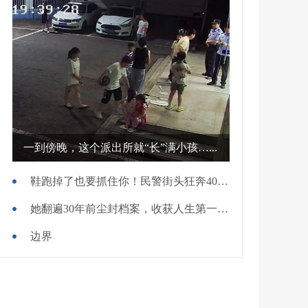
一到傍晚，这个派出所就“长”满小孩…...
鞋跑掉了也要抓住你！民警街头狂奔400米擒贼
她翻遍30年前尘封档案，收获人生第一面锦旗
边界