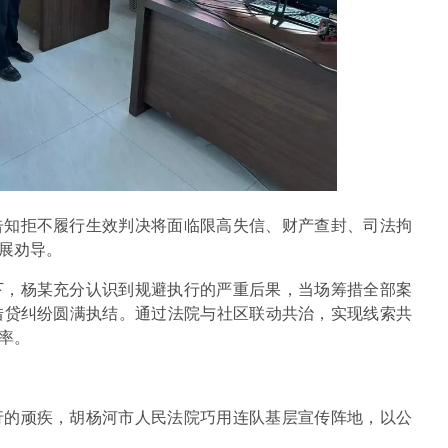
告知拒不履行生效判决将面临限高失信、财产查封、司法拘
展劝导。
下，杨某充分认识到规避执行的严重后果，当场筹措全部案
借贷纠纷圆满执结。通过法院与社区联动共治，实现线索共
率。
行的顽疾，胡杨河市人民法院巧用连队基层宣传阵地，以公