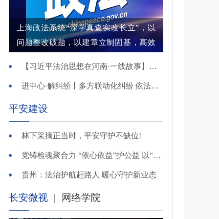
上海政法系统“深学真查实改长立”，以
问题整改破题，以建章立制固基，高效
解纷结案增强群众获得感
【习近平法治思想在河南·一线故事】河南省新乡市红旗区：高能效治理的“洪门密码”
进中心·解纠纷丨多方联动化纠纷 依法调解护农耕
平安建设
林下采摘正当时，平安守护不缺位!
党铸检魂聚合力 “依心依益”护公益 以“四融”路径引领多元共治
贵州：法治护航赶路人 暖心守护新业态
长安微视
|
网络学院