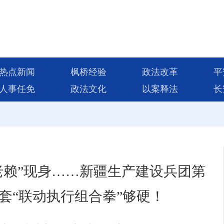
热点新闻
枫桥经验
政法改革
平
人事任免
政法文化
以案释法
长
老赖”现身……新疆生产建设兵团第
套“联动执行组合拳”够硬！