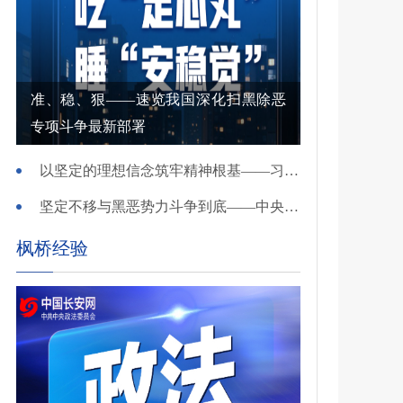
准、稳、狠——速览我国深化扫黑除恶
专项斗争最新部署
以坚定的理想信念筑牢精神根基——习近平党建思想理论品格系列述评之一
坚定不移与黑恶势力斗争到底——中央政法委负责同志就开展深化扫黑除恶专项斗争有关问题答记者问
枫桥经验