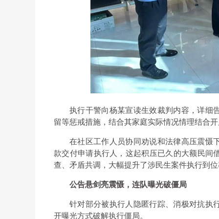
执行干警向杨某宣读生效裁判内容，详细
留等惩戒措施，结合其家庭实际情况情理结合开
在社区工作人员协同劝说和法律高压震慑
款交付申请执行人，这起积压已久的大额民间
查、矛盾共调，大幅提升了涉民生案件执行到位
公告悬剑亮震慑，连队曝光破僵局
针对部分被执行人隐匿行踪、消极对抗执
开曝光方式破解执行僵局。