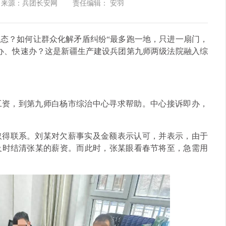
来源：兵团长安网
责任编辑： 安羽
态？如何让群众化解矛盾纠纷“最多跑一地，只进一扇门，
办、快速办？这是新疆生产建设兵团第九师两级法院融入综
欠工资，到第九师白杨市综治中心寻求帮助。中心接诉即办，
取得联系。刘某对欠薪事实及金额表示认可，并表示，由于
及时结清张某的薪资。而此时，张某眼看春节将至，急需用