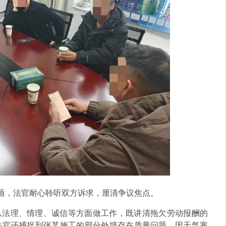
矛盾，法官耐心聆听双方诉求，厘清争议焦点。
从法理、情理、诚信等方面做工作，既讲清拖欠劳动报酬的
法官还捕捉到张某施工的部分外墙存在质量问题，因天气寒