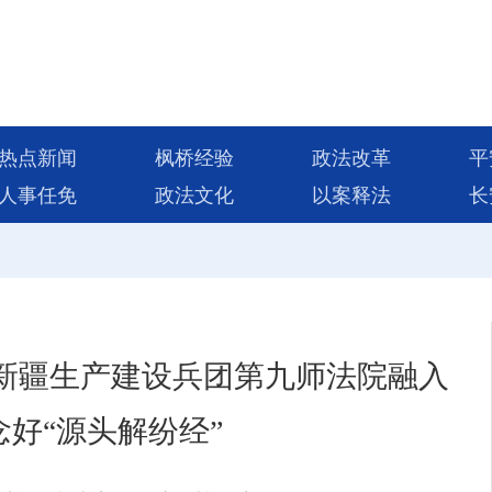
热点新闻
枫桥经验
政法改革
平
人事任免
政法文化
以案释法
长
！新疆生产建设兵团第九师法院融入
好“源头解纷经”