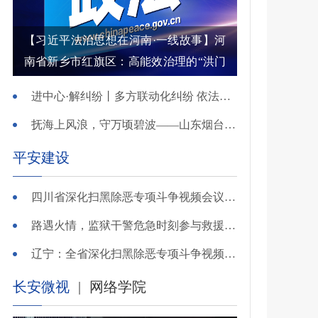
【习近平法治思想在河南·一线故事】河
南省新乡市红旗区：高能效治理的“洪门
密码”
进中心·解纠纷丨多方联动化纠纷 依法调解护农耕
抚海上风浪，守万顷碧波——山东烟台把矛盾化解在微澜未起时
平安建设
四川省深化扫黑除恶专项斗争视频会议召开 于立军出席并讲话
路遇火情，监狱干警危急时刻参与救援显身手！
辽宁：全省深化扫黑除恶专项斗争视频会议召开
长安微视
|
网络学院