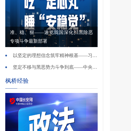
准、稳、狠——速览我国深化扫黑除恶
专项斗争最新部署
以坚定的理想信念筑牢精神根基——习近平党建思想理论品格系列述评之一
坚定不移与黑恶势力斗争到底——中央政法委负责同志就开展深化扫黑除恶专项斗争有关问题答记者问
枫桥经验