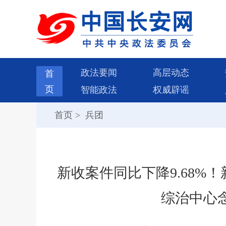
政法要闻
高层动态
首
页
智能政法
权威辟谣
首页
>
兵团
新收案件同比下降9.68%
综治中心念