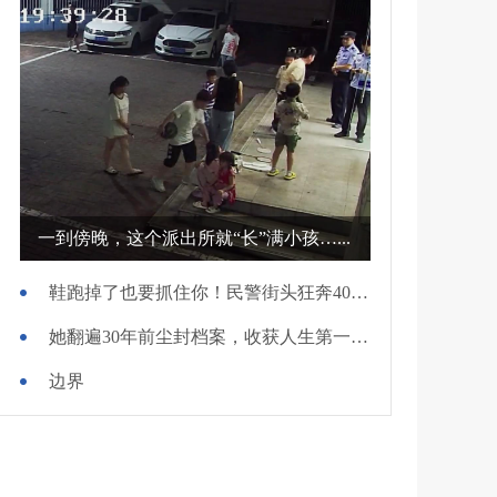
一到傍晚，这个派出所就“长”满小孩…...
鞋跑掉了也要抓住你！民警街头狂奔400米擒贼
她翻遍30年前尘封档案，收获人生第一面锦旗
边界