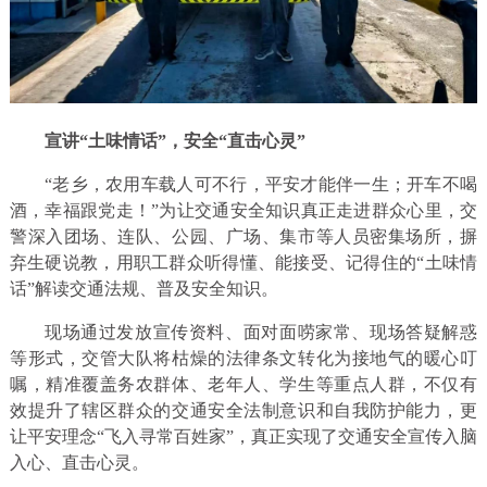
宣讲“土味情话”，安全“直击心灵”
“老乡，农用车载人可不行，平安才能伴一生；开车不喝
酒，幸福跟党走！”为让交通安全知识真正走进群众心里，交
警深入团场、连队、公园、广场、集市等人员密集场所，摒
弃生硬说教，用职工群众听得懂、能接受、记得住的“土味情
话”解读交通法规、普及安全知识。
现场通过发放宣传资料、面对面唠家常、现场答疑解惑
等形式，交管大队将枯燥的法律条文转化为接地气的暖心叮
嘱，精准覆盖务农群体、老年人、学生等重点人群，不仅有
效提升了辖区群众的交通安全法制意识和自我防护能力，更
让平安理念“飞入寻常百姓家”，真正实现了交通安全宣传入脑
入心、直击心灵。