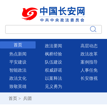
首页
政法要闻
高层动态
热点新闻
枫桥经验
政法改革
平安建设
队伍建设
案例指导
智能政法
权威辟谣
人事任免
政法文化
以案释法
长安微视
致敬英雄
见义勇为
首页
>
兵团