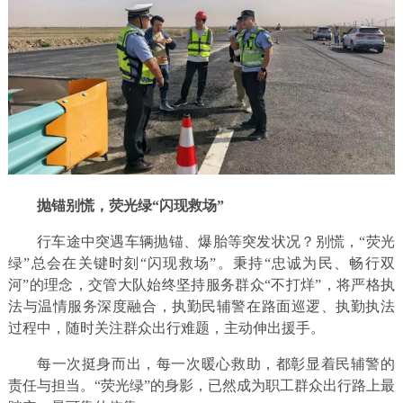
抛锚别慌，荧光绿“闪现救场”
行车途中突遇车辆抛锚、爆胎等突发状况？别慌，“荧光
绿”总会在关键时刻“闪现救场”。秉持“忠诚为民、畅行双
河”的理念，交管大队始终坚持服务群众“不打烊”，将严格执
法与温情服务深度融合，执勤民辅警在路面巡逻、执勤执法
过程中，随时关注群众出行难题，主动伸出援手。
每一次挺身而出，每一次暖心救助，都彰显着民辅警的
责任与担当。“荧光绿”的身影，已然成为职工群众出行路上最