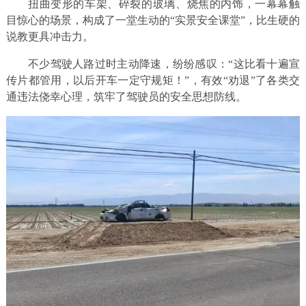
扭曲变形的车架、碎裂的玻璃、烧焦的内饰，一幕幕触
目惊心的场景，构成了一堂生动的“实景安全课堂”，比生硬的
说教更具冲击力。
不少驾驶人路过时主动降速，纷纷感叹：“这比看十遍宣
传片都管用，以后开车一定守规矩！”，有效“劝退”了各类交
通违法侥幸心理，筑牢了驾驶员的安全思想防线。