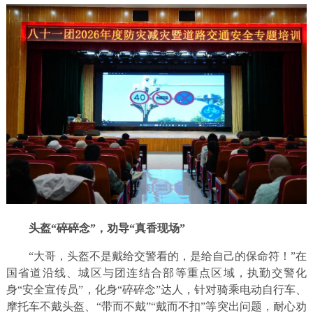
头盔“碎碎念”，劝导“真香现场”
“大哥，头盔不是戴给交警看的，是给自己的保命符！”在
国省道沿线、城区与团连结合部等重点区域，执勤交警化
身“安全宣传员”，化身“碎碎念”达人，针对骑乘电动自行车、
摩托车不戴头盔、“带而不戴”“戴而不扣”等突出问题，耐心劝