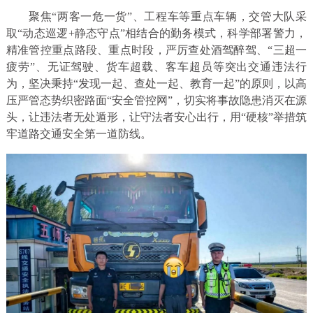
聚焦“两客一危一货”、工程车等重点车辆，交管大队采
取“动态巡逻+静态守点”相结合的勤务模式，科学部署警力，
精准管控重点路段、重点时段，严厉查处酒驾醉驾、“三超一
疲劳”、无证驾驶、货车超载、客车超员等突出交通违法行
为，坚决秉持“发现一起、查处一起、教育一起”的原则，以高
压严管态势织密路面“安全管控网”，切实将事故隐患消灭在源
头，让违法者无处遁形，让守法者安心出行，用“硬核”举措筑
牢道路交通安全第一道防线。