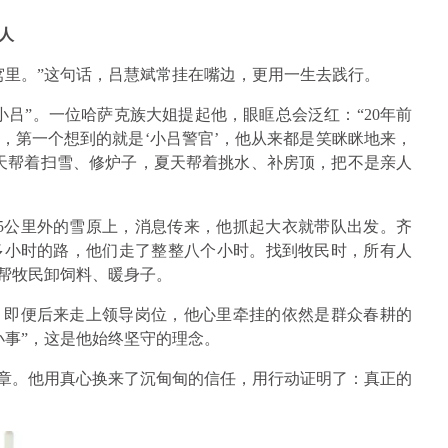
人
窝里。”这句话，吕慧斌常挂在嘴边，更用一生去践行。
吕”。一位哈萨克族大姐提起他，眼眶总会泛红：“20年前
，第一个想到的就是‘小吕警官’，他从来都是笑眯眯地来，
天帮着扫雪、修炉子，夏天帮着挑水、补房顶，把不是亲人
5公里外的雪原上，消息传来，他抓起大衣就带队出发。齐
多小时的路，他们走了整整八个小时。找到牧民时，所有人
着帮牧民卸饲料、暖身子。
。即便后来走上领导岗位，他心里牵挂的依然是群众春耕的
小事”，这是他始终坚守的理念。
勋章。他用真心换来了沉甸甸的信任，用行动证明了：真正的