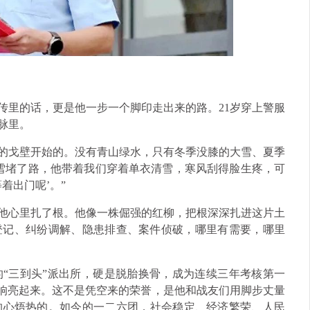
传里的话，更是他一步一个脚印走出来的路。21岁穿上警服
脉里。
”的戈壁开始的。没有青山绿水，只有冬季没膝的大雪、夏季
雪堵了路，他带着我们穿着单衣清雪，寒风刮得脸生疼，可
着出门呢’。”
在他心里扎了根。他像一株倔强的红柳，把根深深扎进这片土
登记、纠纷调解、隐患排查、案件侦破，哪里有需要，哪里
“三到头”派出所，硬是脱胎换骨，成为连续三年考核第一
师响亮起来。这不是凭空来的荣誉，是他和战友们用脚步丈量
的心焐热的。如今的一二六团，社会稳定、经济繁荣、人民