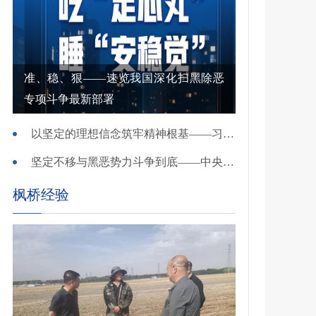
准、稳、狠——速览我国深化扫黑除恶
专项斗争最新部署
以坚定的理想信念筑牢精神根基——习近平党建思想理论品格系列述评之一
坚定不移与黑恶势力斗争到底——中央政法委负责同志就开展深化扫黑除恶专项斗争有关问题答记者问
枫桥经验