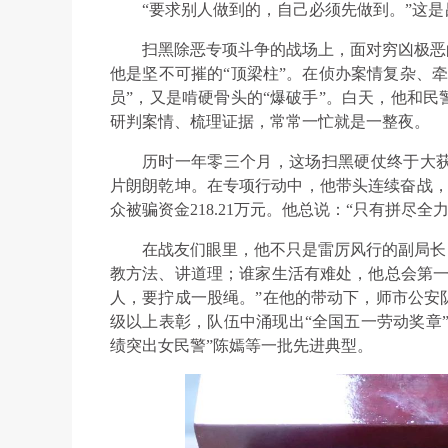
“要求别人做到的，自己必须先做到。”这
扫黑除恶专项斗争的战场上，面对穷凶极恶
他是坚不可摧的“顶梁柱”。在侦办案情复杂、
员”，又是啃硬骨头的“爆破手”。白天，他和
研判案情、梳理证据，常常一忙就是一整夜。
历时一年零三个月，这场扫黑硬仗终于大
片朗朗乾坤。在专项行动中，他带头连续奋战，抓
众被骗资金218.21万元。他总说：“只有拼尽
在战友们眼里，他不只是雷厉风行的副局长
教方法、讲道理；谁家生活有难处，他总会第一
人，要拧成一股绳。”在他的带动下，师市公安
级以上表彰，队伍中涌现出“全国五一劳动奖章”
绩突出女民警”陈嫣等一批先进典型。