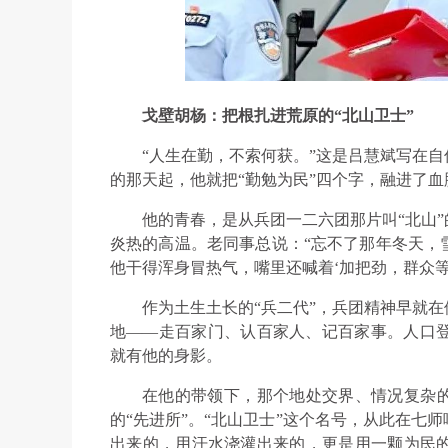
戈壁胡杨：把根扎进荒原的“北山卫士”
“人生在勤，不索何获。”这是吕慧斌写在自
的那天起，他就把“勤勉为民”四个字，融进了血
他的青春，是从兵团一二六团那片叫“北山
炎热的高温。老同事总说：“忘不了那年冬天，
他干得浑身冒热气，嘴里还喊着‘加把劲，群众等
作为土生土长的“兵二代”，兵团精神早就
地——走百家门、认百家人、记百家事。人口
就有他的身影。
在他的带领下，那个地处交界、情况复杂的
的“先进所”。“北山卫士”这个名号，从此在七
出来的，用汗水浇灌出来的，更是用一颗为民