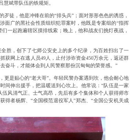
是吕慧斌带队伍的铁规矩。
的歹徒，他是冲锋在前的“排头兵”；面对形形色色的诱惑，
牵涉面广的黑社会性质组织犯罪案时，他既是专案组的“指挥
民警们一起跑遍辖区摸排线索；晚上，他和战友们挑灯夜战，
获全胜，创下了七师公安史上的多个纪录，为百姓扫出了一
获网上在逃人员49人，止付涉诈资金450万余元，返还群
全力去奋斗，才能体会到人民警察那份沉甸甸的荣誉感。”
，更是贴心的“老大哥”。年轻民警办案遇到坎，他会耐心地
时间伸出援手，把温暖送到心坎上。他常说：“队伍是一家
队伍风清气正、士气高昂，先后有多个集体和个人获得师市
获得者杨辉、“全国模范退役军人”郑杰、“全国公安机关成