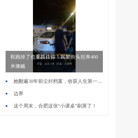
鞋跑掉了也要抓住你！民警街头狂奔400
米擒贼
她翻遍30年前尘封档案，收获人生第一面锦旗
边界
这个周末，合肥这张“小课桌”刷屏了！