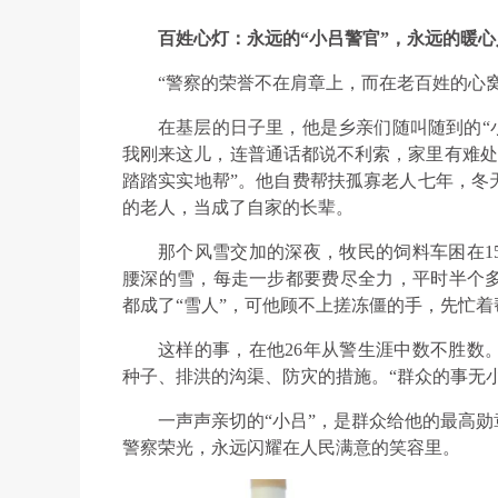
百姓心灯：永远的“小吕警官”，永远的暖心
“警察的荣誉不在肩章上，而在老百姓的心
在基层的日子里，他是乡亲们随叫随到的“小
我刚来这儿，连普通话都说不利索，家里有难处
踏踏实实地帮”。他自费帮扶孤寡老人七年，冬
的老人，当成了自家的长辈。
那个风雪交加的深夜，牧民的饲料车困在1
腰深的雪，每走一步都要费尽全力，平时半个
都成了“雪人”，可他顾不上搓冻僵的手，先忙
这样的事，在他26年从警生涯中数不胜数
种子、排洪的沟渠、防灾的措施。“群众的事无
一声声亲切的“小吕”，是群众给他的最高
警察荣光，永远闪耀在人民满意的笑容里。