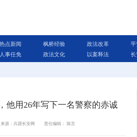
热点新闻
枫桥经验
政法改革
平
人事任免
政法文化
以案释法
长
，他用26年写下一名警察的赤诚
来源：兵团长安网
责任编辑： 陈言