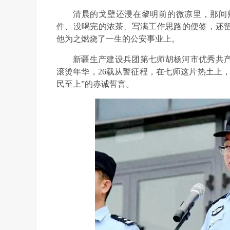
清晨的戈壁还浸在黎明前的微凉里，那间
件、没喝完的浓茶、写满工作思路的便签，还
他为之燃烧了一生的公安事业上。
新疆生产建设兵团第七师胡杨河市优秀共产
滚烫年华，26载从警征程，在七师这片热土上
民至上”的赤诚誓言。