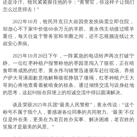
还是冷汗。牧民紧紧握住他的手：“黄警官，你这样子让我们
怎么过意得去！”
2022年10月，牧民拜克日大叔因突发疾病需立即住院，
却放心不下家中价值60余万元的羊群。黄永伟主动接过喂羊
重任，每天往返于警务室和羊圈之间，还不忘视频连线让大
叔安心养病。
2025年10月20日下午，一阵紧急的电话铃声再次打破宁
静。一位红枣种植户报警称他的枣园里闯入了骆驼，正在啃
食即将成熟的红枣。黄永伟与辅警迅速驱车赶往现场。养殖
户萨大哥满面歉意地解释骆驼挣脱了缰绳，红枣种植户王大
哥则心疼地查看着被啃食的枝条。通过倾情交流与设身处地
的思考，这起纠纷在田埂上的坦诚交流中得以圆满解决。
谈及荣获2025年兵团“最美人民警察”，黄永伟说：“这个
称号不属于我个人，要感谢各位同事的共同努力。‘最美’不仅
仅是外在美，更美在为老百姓办实事、解决困难，老百姓的
笑脸才是最美的风景。”