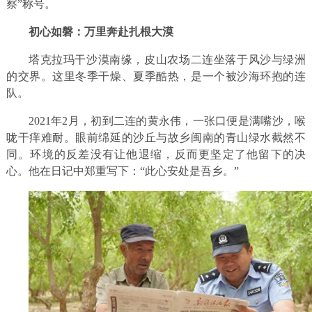
察”称号。
初心如磐：万里奔赴扎根大漠
塔克拉玛干沙漠南缘，皮山农场二连坐落于风沙与绿洲
的交界。这里冬季干燥、夏季酷热，是一个被沙海环抱的连
队。
2021年2月，初到二连的黄永伟，一张口便是满嘴沙，喉
咙干痒难耐。眼前绵延的沙丘与故乡闽南的青山绿水截然不
同。环境的反差没有让他退缩，反而更坚定了他留下的决
心。他在日记中郑重写下：“此心安处是吾乡。”