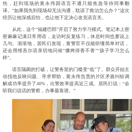
伤，赶到现场的黄永伟因语言不通只能焦急等待同事翻
译。“如果我先到现场却无法沟通，耽误了救治怎么办？”这次
经历让他深感后怕，也让他下定决心攻克语言关。
从此，这个“福建巴郎”开启了努力学习模式。笔记本上密
密麻麻记满日常用语，走访时反复练习，休息时间也要说上
几句。渐渐地，居民们发现，黄警官不仅能听懂简单对话，
还会用维吾尔语亲切地问候“馕烤得香不香”“孩子学习怎么
样”。
语言隔阂的打破，让警务室的门槛变“低”了。群众开始主
动找他反映问题、寻求帮助，黄永伟负责的片区矛盾纠纷调
解成功率提升了40%，出警效率提高近三成。居民们说：“会
听我们说话的警察，办事最靠谱。”