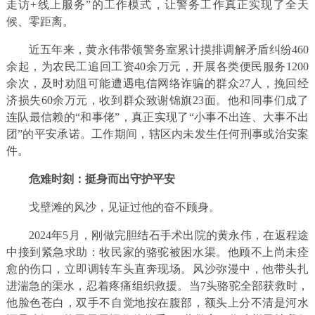
走访+线上服务”的工作模式，让警务工作真正实现了全天
候、零距离。
近五年来，黄永伟带领警务室累计摸排调解矛盾纠纷460
余起，为农民工追回工资40余万元，开展各类便民服务1200
余次，及时劝阻可能遭遇电信网络诈骗的群众27人，挽回经
济损失60余万元，收到群众致谢锦旗23面。他和同事们成了
连队最信赖的“和事佬”，真正实现了“小事不出连、大事不出
团”的平安承诺。工作期间，辖区内未发生任何刑事或治安案
件。
危难时刻：挺身而出守护平安
戈壁滩的风沙，见证过他的奋不顾身。
2024年5月，刚做完胆结石手术出院的黄永伟，在返程途
中接到紧急求助：牧民家的骆驼被困水渠。他顾不上尚未痊
愈的伤口，立即调转车头直奔现场。风沙弥漫中，他带头扎
进湍急的渠水，忍着疼痛组织救援。当7头骆驼全部获救时，
他脸色苍白，双手不自觉地按在腹部，额头上分不清是河水