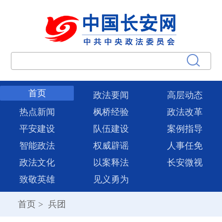
首页
政法要闻
高层动态
热点新闻
枫桥经验
政法改革
平安建设
队伍建设
案例指导
智能政法
权威辟谣
人事任免
政法文化
以案释法
长安微视
致敬英雄
见义勇为
首页
>
兵团