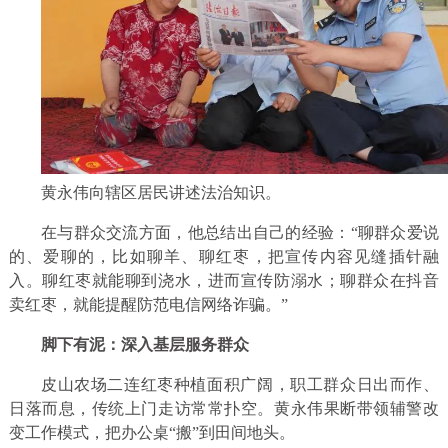
黄永伟向辖区居民讲述法治知识。
在与群众交流方面，他总结出自己的经验：“聊群众爱说
的、爱聊的，比如聊羊、聊红枣，把宣传内容见缝插针融
入。聊红枣就能聊到浇水，进而宣传防溺水；聊群众在抖音
卖红枣，就能提醒防范电信网络诈骗。”
脚下有泥：深入基层服务群众
皮山农场二连红枣种植面积广阔，职工群众日出而作、
日落而息，传统上门走访常常扑空。黄永伟果断带领辅警改
变工作模式，把办公桌“搬”到田间地头。