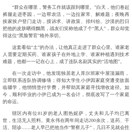
“群众在哪里，警务工作就该跟到哪里。”白天，他们卷起
裤腿走进枣园，一边帮农活，一边拉家常、解难题；夜晚再
挨家挨户登门走访，摸诉求、讲政策、排纠纷。沙漠的烈日
把他的皮肤晒得黝黑，战友们笑称他成了个“黑人”，群众却觉
得这位“黑脸警官”格外亲切。
这套看似“土”的办法，让他真正走进了群众心里。谁家老
人需要定期买药、谁家孩子在外地上学、谁家种植遇到技术
难题，他都一一记在心上，成了连队名副其实的“活地图”。
在一次走访中，他发现独居老人库尔班家中屋顶漏雨，
立即联系连队协调修缮；得知大学生小伊因家庭突遭变故面
临辍学，他悄悄垫付学费，并帮助其家庭寻找增收途径。如
今，顺利毕业的小伊已成为一名会计，彻底改写了一个家庭
的命运。
辖区内有位81岁的老人图热妮萨，丈夫和儿子均已离
世，生活无人照料。黄永伟在两年间走访200余次，送药、干
活、陪诊……老人早已把他当作“警察儿子”，几日不见就会拄