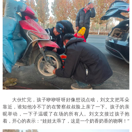
大伙忙完，孩子咿咿呀呀好像想说点啥，刘文文把耳朵
靠近，谁知他冷不丁的在警察叔叔脸上亲了一下。孩子的亲
昵举动，一下子温暖了在场的所有人。刘文文接过孩子抱
着，开心的表示：“娃娃太乖了，这是一个奶香奶香的吻啊！”