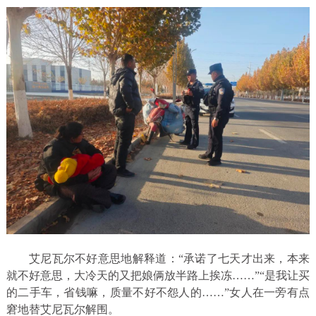
艾尼瓦尔不好意思地解释道：“承诺了七天才出来，本来
就不好意思，大冷天的又把娘俩放半路上挨冻……”“是我让买
的二手车，省钱嘛，质量不好不怨人的……”女人在一旁有点
窘地替艾尼瓦尔解围。