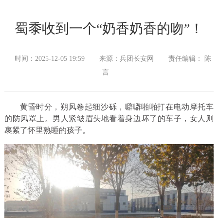
蜀黍收到一个“奶香奶香的吻”！
时间：2025-12-05 19:59
来源：兵团长安网
责任编辑： 陈
言
黄昏时分，朔风卷起细沙砾，噼噼啪啪打在电动摩托车
的防风罩上。男人紧皱眉头地看着身边坏了的车子，女人则
裹紧了怀里熟睡的孩子。