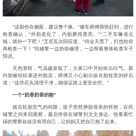
“这胎伤在侧面，建议整个换。”修车师傅很快赶到，进行
检查确认，“外胎老化了，内胎磨得透亮。”“二手车嘛省点
钱，就补一下吧！”艾尼瓦尔回应道。“待会天黑了，灯也给你
再检查一下！”民辅警一边协助修理，一边帮着整体检查车子
情况。
天色渐暗，气温越发低了，大家口中开始哈出白气。新
内胎被轻轻塞进外胎后，师傅又小心剔出嵌在胎纹里的碎石
道：“这些石头清理干净，能保证路上更安全些。”
一个“奶香奶香的吻”
就在轮胎充气的间隙，孩子突然挣脱母亲的怀抱，在民
辅警之间来回观察，最后停留在辅警刘文文身边。他看着忙
碌的警察叔叔没有理自己，让妈妈又把自己抱了起来。