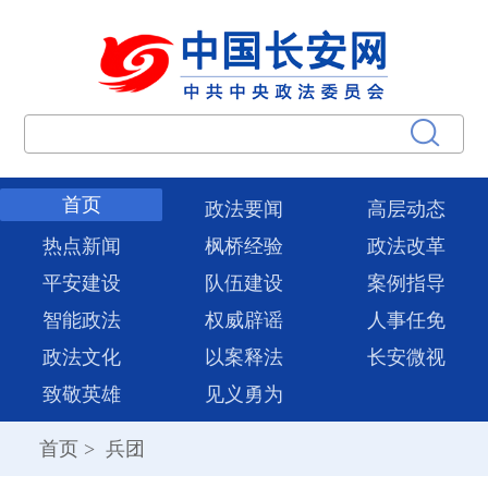
首页
政法要闻
高层动态
热点新闻
枫桥经验
政法改革
平安建设
队伍建设
案例指导
智能政法
权威辟谣
人事任免
政法文化
以案释法
长安微视
致敬英雄
见义勇为
首页
>
兵团