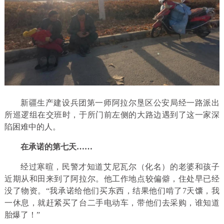
新疆生产建设兵团第一师阿拉尔垦区公安局经一路派出
所巡逻组在交班时，于所门前左侧的大路边遇到了这一家深
陷困难中的人。
在承诺的第七天……
经过寒暄，民警才知道艾尼瓦尔（化名）的老婆和孩子
近期从和田来到了阿拉尔。他工作地点较偏僻，住处早已经
没了物资。“我承诺给他们买东西，结果他们啃了7天馕，我
一休息，就赶紧买了台二手电动车，带他们去采购，谁知道
胎爆了！”