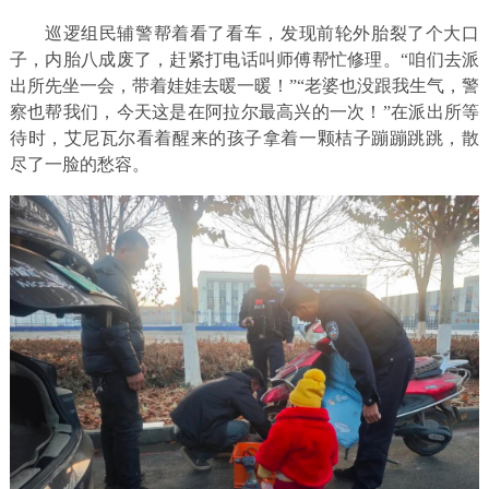
巡逻组民辅警帮着看了看车，发现前轮外胎裂了个大口
子，内胎八成废了，赶紧打电话叫师傅帮忙修理。“咱们去派
出所先坐一会，带着娃娃去暖一暖！”“老婆也没跟我生气，警
察也帮我们，今天这是在阿拉尔最高兴的一次！”在派出所等
待时，艾尼瓦尔看着醒来的孩子拿着一颗桔子蹦蹦跳跳，散
尽了一脸的愁容。