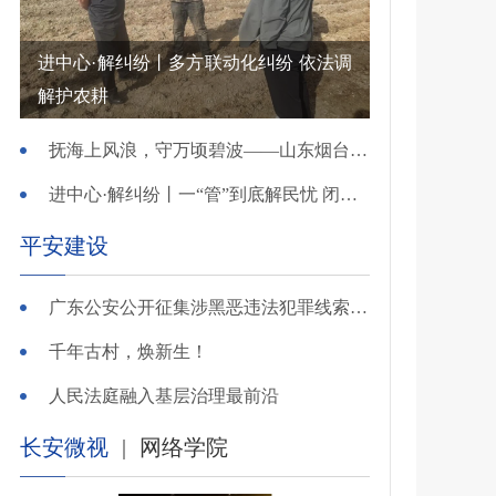
进中心·解纠纷丨多方联动化纠纷 依法调
解护农耕
抚海上风浪，守万顷碧波——山东烟台把矛盾化解在微澜未起时
进中心·解纠纷丨一“管”到底解民忧 闭环调处化纠纷
平安建设
广东公安公开征集涉黑恶违法犯罪线索，26个举报电话公布
千年古村，焕新生！
人民法庭融入基层治理最前沿
长安微视
|
网络学院