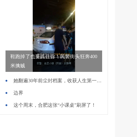
鞋跑掉了也要抓住你！民警街头狂奔400
米擒贼
她翻遍30年前尘封档案，收获人生第一面锦旗
边界
这个周末，合肥这张“小课桌”刷屏了！