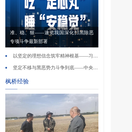
准、稳、狠——速览我国深化扫黑除恶
专项斗争最新部署
以坚定的理想信念筑牢精神根基——习近平党建思想理论品格系列述评之一
坚定不移与黑恶势力斗争到底——中央政法委负责同志就开展深化扫黑除恶专项斗争有关问题答记者问
枫桥经验