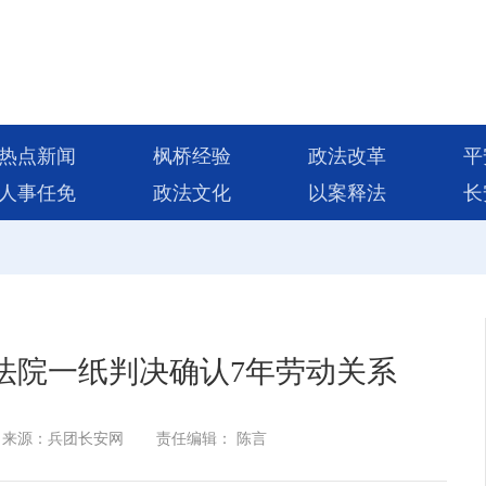
热点新闻
枫桥经验
政法改革
平
人事任免
政法文化
以案释法
长
法院一纸判决确认7年劳动关系
来源：兵团长安网
责任编辑： 陈言