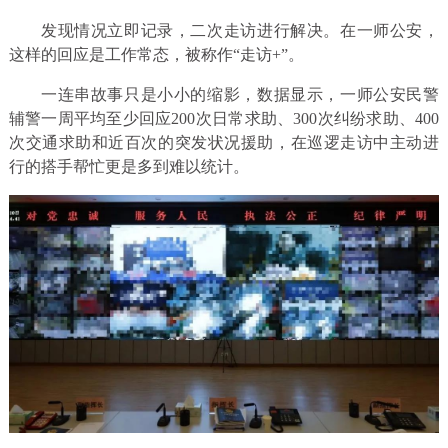
发现情况立即记录，二次走访进行解决。在一师公安，
这样的回应是工作常态，被称作“走访+”。
一连串故事只是小小的缩影，数据显示，一师公安民警
辅警一周平均至少回应200次日常求助、300次纠纷求助、400
次交通求助和近百次的突发状况援助，在巡逻走访中主动进
行的搭手帮忙更是多到难以统计。