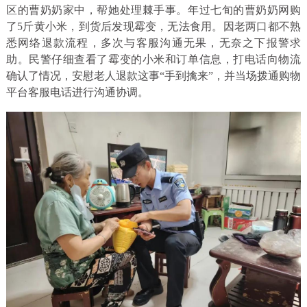
区的曹奶奶家中，帮她处理棘手事。年过七旬的曹奶奶网购
了5斤黄小米，到货后发现霉变，无法食用。因老两口都不熟
悉网络退款流程，多次与客服沟通无果，无奈之下报警求
助。民警仔细查看了霉变的小米和订单信息，打电话向物流
确认了情况，安慰老人退款这事“手到擒来”，并当场拨通购物
平台客服电话进行沟通协调。