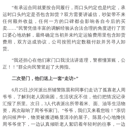
“有承运合同就要按合同履行，而口头约定也是约定，承
运时口头约定是否包含卸货？双方需要讲诚信，吵架带不来
任何额外收益，任何一方的口碑都会影响各自今后的买
卖……”民警凭借丰富的调解经验从合法合理的角度进行了苦
口婆心地劝解，最终确定当初并未约定运输费用里包含卸货
费用，双方达成协议，公司按照约定数额付款并另寻人卸
货。
“我还担心在他们家门口我没法讲道理，警察懂算账，公
正！！”群众向民警竖起了大拇指。
二次登门，他们送上一套“走访+”
6月25日,沙河派出所辅警陈晨和同事们走访了孤寡老人周
爷爷，了解到老人因病困，生活状况不佳，他们把情况记录
汇报了所里。次日，3人代表派出所带着米、面、油等生活物
资，再次敲响了周爷爷家门。“爷爷，我们又来看您啦！”亲切
的问候声中，物资被搬进略显清冷的屋子。陈晨小心地搀扶
周爷爷坐下，一边认真倾听老人絮叨着年轻时的往事，一边