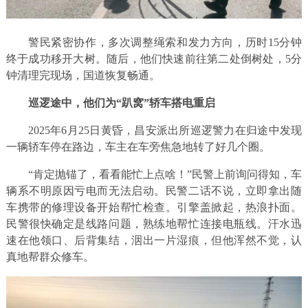
警民紧密协作，多次调整绳索和发力方向，历时15分钟
终于成功移开大树。随后，他们快速前往第二处倒树处，5分
钟清理完现场，国道恢复畅通。
巡逻途中，他们为“趴窝”轿车搭电重启
2025年6月25日黄昏，昌安派出所巡逻警力在归途中发现
一辆轿车停在路边，车主在车旁焦急地转了好几个圈。
“肯定抛锚了，看看能忙上点啥！”民警上前询问得知，车
辆系不明原因亏电而无法启动。民警二话不说，立即拿出随
车携带的修理设备开始帮忙检查。引擎盖掀起，热浪扑面。
民警很快确定是线路问题，熟练地帮忙连接电瓶线。汗水迅
速在他领口、后背集结，洇出一片湿痕，但他浑然不觉，认
真地帮群众修车。