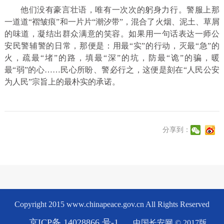
他们没有豪言壮语，唯有一次次的躬身力行。警服上那
一道道“褶皱痕”和一片片“潮汐带”，混合了火烟、泥土、草屑
的味道，凝结出群众满意的笑容。如果用一句话表达一师公
安民警辅警的日常，那便是：用最“实”的行动，灭最“急”的
火，疏最“堵”的路，填最“深”的坑，防最“诡”的骗，暖
最“弱”的心……民心所盼、警必行之，这便是刻在“人民公安
为人民”宗旨上的最朴实的承诺。
分享到：
Copyright 2015 www.chinapeace.gov.cn All Rights Reserved
京ICP备 14028866 号-1
中国长安网 © 2017版