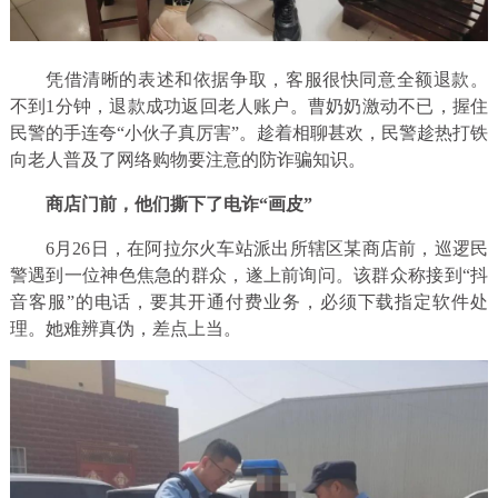
凭借清晰的表述和依据争取，客服很快同意全额退款。
不到1分钟，退款成功返回老人账户。曹奶奶激动不已，握住
民警的手连夸“小伙子真厉害”。趁着相聊甚欢，民警趁热打铁
向老人普及了网络购物要注意的防诈骗知识。
商店门前，他们撕下了电诈“画皮”
6月26日，在阿拉尔火车站派出所辖区某商店前，巡逻民
警遇到一位神色焦急的群众，遂上前询问。该群众称接到“抖
音客服”的电话，要其开通付费业务，必须下载指定软件处
理。她难辨真伪，差点上当。