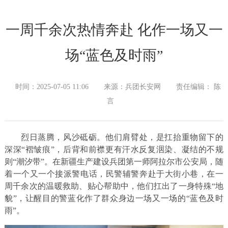
一周千余次热情奔赴 化作一场又一
场“蓝色及时雨”
时间：2025-07-05 11:06
来源：兵团长安网
责任编辑： 陈
言
烈日蒸腾，风沙砥砺。他们肩臂处，是扛抬重物留下的
深深“褶皱痕”，后背和前襟更有汗水反复洇染、凝结的不规
则“潮汐带”。在新疆生产建设兵团第一师阿拉尔市公安局，随
着一个又一个接派警电话，民警辅警奔赴于大街小巷，在一
周千余次的温暖救助、贴心帮助中，他们扛出了一身特殊“地
貌”，让醒目的警蓝化作了群众身边一场又一场的“蓝色及时
雨”。