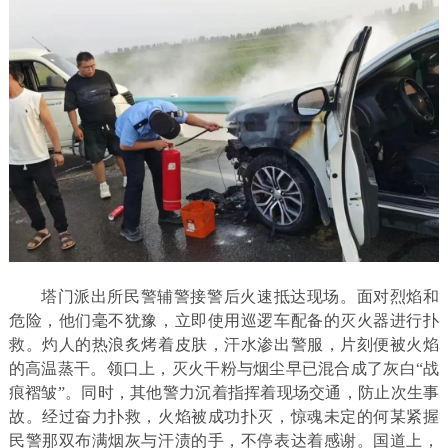
塔门派出所民警辅警接警后火速抵达现场。面对烈焰和
危险，他们毫不犹豫，立即使用巡逻车配备的灭火器进行扑
救。灼人的热浪炙烤着皮肤，汗水渗出警服，片刻便被火焰
的高温蒸干。领口上，灭火干粉与烟尘早已混合成了灰白“战
痕褶皱”。同时，其他警力沉着指挥着现场交通，防止次生事
故。经过奋力扑救，火焰被成功扑灭，惊魂未定的何某紧握
民警那双布满烟灰与汗渍的手，不停表达着感谢。国道上，