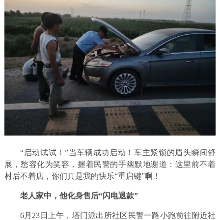
“启动试试！”当车辆成功启动！车主紧锁的眉头瞬间舒
展，愁容化为笑容，握着民警的手幽默地谢道：这里前不着
村后不着店，你们真是我的快乐“重启键”啊！
老人家中，他化身售后“闪电退款”
6月23日上午，塔门派出所社区民警一路小跑前往附近社