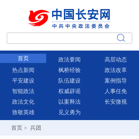
首页
政法要闻
高层动态
热点新闻
枫桥经验
政法改革
平安建设
队伍建设
案例指导
智能政法
权威辟谣
人事任免
政法文化
以案释法
长安微视
致敬英雄
见义勇为
首页
>
兵团