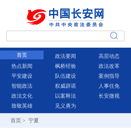
首页
政法要闻
高层动态
热点新闻
枫桥经验
政法改革
平安建设
队伍建设
案例指导
智能政法
权威辟谣
人事任免
政法文化
以案释法
长安微视
致敬英雄
见义勇为
首页
>
宁夏