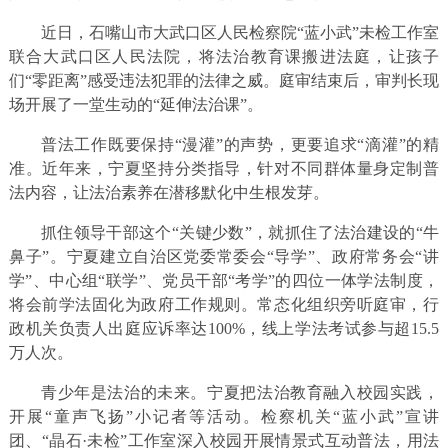
近日，石嘴山市大武口区人民检察院“蓝小武”未检工作室
联合大武口区人民法院，将法治教育课搬进法庭，让孩子
们“零距离”感受违法犯罪的法律之威。庭审结束后，审判长现
场开展了一堂生动的“延伸法治课”。
普法工作既要保持“漫灌”的声势，更要追求“滴灌”的精
准。近年来，宁夏坚持分类指导，针对不同群体量身定制普
法内容，让法治素养在潜移默化中生根发芽。
抓住领导干部这个“关键少数”，就抓住了法治建设的“牛
鼻子”。宁夏建立自治区党委常委会“导学”、政府常务会“讲
学”、中心组“联学”、党员干部“考学”的四位一体学法制度，
将会前学法固化为政府工作规则。常态化组织旁听庭审，行
政机关负责人出庭应诉率达100%，线上学法考试参与超15.5
万人次。
青少年是法治的未来。宁夏把法治教育融入校园实践，
开展“童声飞扬”小记者等活动。检察机关“蓝小武”宣讲
团、“晶石·未检”工作室深入校园开展情景式互动普法，用法