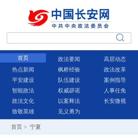
首页
政法要闻
高层动态
热点新闻
枫桥经验
政法改革
平安建设
队伍建设
案例指导
智能政法
权威辟谣
人事任免
政法文化
以案释法
长安微视
致敬英雄
见义勇为
首页
>
宁夏