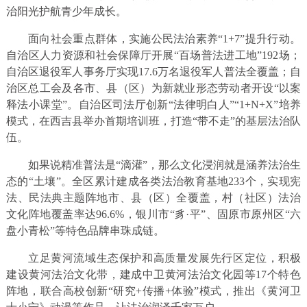
治阳光护航青少年成长。
面向社会重点群体，实施公民法治素养“1+7”提升行动。
自治区人力资源和社会保障厅开展“百场普法进工地”192场；
自治区退役军人事务厅实现17.6万名退役军人普法全覆盖；自
治区总工会及各市、县（区）为新就业形态劳动者开设“以案
释法小课堂”。自治区司法厅创新“法律明白人”“1+N+X”培养
模式，在西吉县举办首期培训班，打造“带不走”的基层法治队
伍。
如果说精准普法是“滴灌”，那么文化浸润就是涵养法治生
态的“土壤”。全区累计建成各类法治教育基地233个，实现宪
法、民法典主题阵地市、县（区）全覆盖，村（社区）法治
文化阵地覆盖率达96.6%，银川市“豸·平”、固原市原州区“六
盘小青松”等特色品牌串珠成链。
立足黄河流域生态保护和高质量发展先行区定位，积极
建设黄河法治文化带，建成中卫黄河法治文化园等17个特色
阵地，联合高校创新“研究+传播+体验”模式，推出《黄河卫