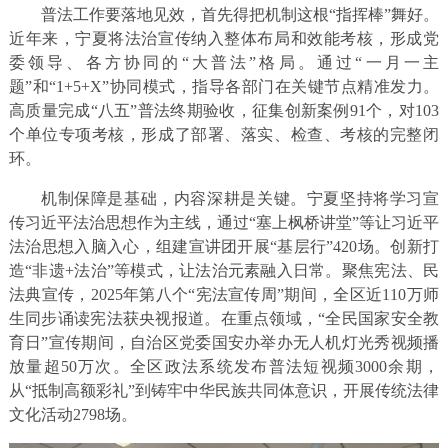
普法工作要落地见效，首先得把机制这根“指挥棒”舞好。
近年来，宁夏将法治宣传纳入整体布局和效能考核，形成党
委领导、各方协同的“大普法”格局。通过“一月一主
题”和“1+5+X”协同模式，指导各部门在关键节点精准发力。
高质量完成“八五”普法终期验收，征集创新案例91个，对103
个单位专项考核，形成了部署、落实、检查、考核的完整闭
环。
机制保障是基础，内容深耕是关键。宁夏坚持将学习宣
传习近平法治思想作为主线，通过“塞上枫桥讲堂”等让习近平
法治思想入脑入心，组建宣讲团开展“基层行”420场。创新打
造“非遗+法治”等模式，让法治元素融入日常。聚焦宪法、民
法典宣传，2025年第八个“宪法宣传周”期间，全区近110万师
生同步诵读宪法获央视报道。在重点领域，“全民国家安全教
育日”宣传期间，自治区党委国安办举办无人机灯光秀视频播
放量超50万次。全区政法系统发布普法短视频3000余期，
从“抵制高额彩礼”到铸牢中华民族共同体意识，开展传统法律
文化活动2798场。