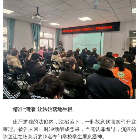
精准“滴灌”让法治落地生根
庄严肃穆的法庭内，法槌落下，一起故意伤害案件开庭
审理。被告人因一时冲动酿成恶果，当庭认罪悔过，沉痛的
陈述让在场旁听的18名专门学校学生屏息凝神。