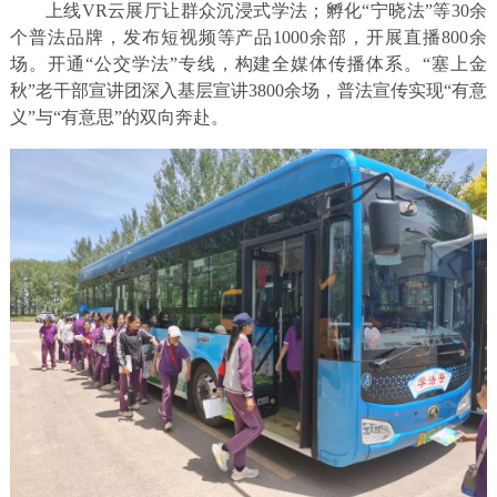
上线VR云展厅让群众沉浸式学法；孵化“宁晓法”等30余
个普法品牌，发布短视频等产品1000余部，开展直播800余
场。开通“公交学法”专线，构建全媒体传播体系。“塞上金
秋”老干部宣讲团深入基层宣讲3800余场，普法宣传实现“有意
义”与“有意思”的双向奔赴。