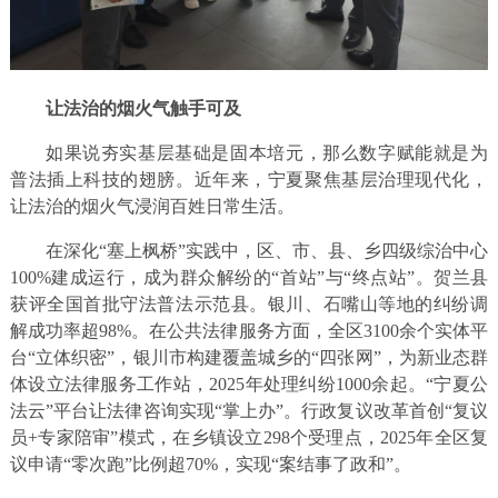
让法治的烟火气触手可及
如果说夯实基层基础是固本培元，那么数字赋能就是为
普法插上科技的翅膀。近年来，宁夏聚焦基层治理现代化，
让法治的烟火气浸润百姓日常生活。
在深化“塞上枫桥”实践中，区、市、县、乡四级综治中心
100%建成运行，成为群众解纷的“首站”与“终点站”。贺兰县
获评全国首批守法普法示范县。银川、石嘴山等地的纠纷调
解成功率超98%。在公共法律服务方面，全区3100余个实体平
台“立体织密”，银川市构建覆盖城乡的“四张网”，为新业态群
体设立法律服务工作站，2025年处理纠纷1000余起。“宁夏公
法云”平台让法律咨询实现“掌上办”。行政复议改革首创“复议
员+专家陪审”模式，在乡镇设立298个受理点，2025年全区复
议申请“零次跑”比例超70%，实现“案结事了政和”。