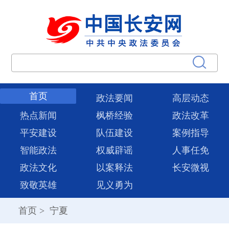
首页
政法要闻
高层动态
热点新闻
枫桥经验
政法改革
平安建设
队伍建设
案例指导
智能政法
权威辟谣
人事任免
政法文化
以案释法
长安微视
致敬英雄
见义勇为
首页
>
宁夏