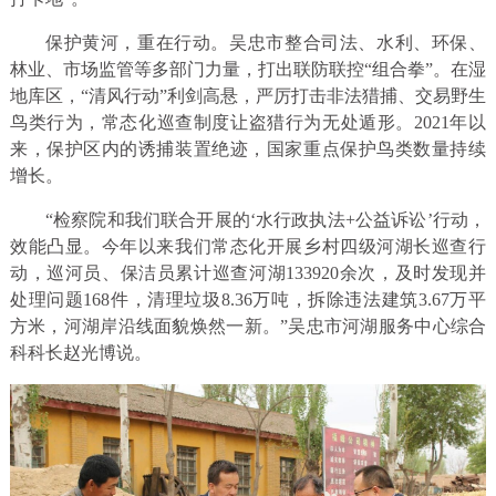
保护黄河，重在行动。吴忠市整合司法、水利、环保、
林业、市场监管等多部门力量，打出联防联控“组合拳”。在湿
地库区，“清风行动”利剑高悬，严厉打击非法猎捕、交易野生
鸟类行为，常态化巡查制度让盗猎行为无处遁形。2021年以
来，保护区内的诱捕装置绝迹，国家重点保护鸟类数量持续
增长。
“检察院和我们联合开展的‘水行政执法+公益诉讼’行动，
效能凸显。今年以来我们常态化开展乡村四级河湖长巡查行
动，巡河员、保洁员累计巡查河湖133920余次，及时发现并
处理问题168件，清理垃圾8.36万吨，拆除违法建筑3.67万平
方米，河湖岸沿线面貌焕然一新。”吴忠市河湖服务中心综合
科科长赵光博说。