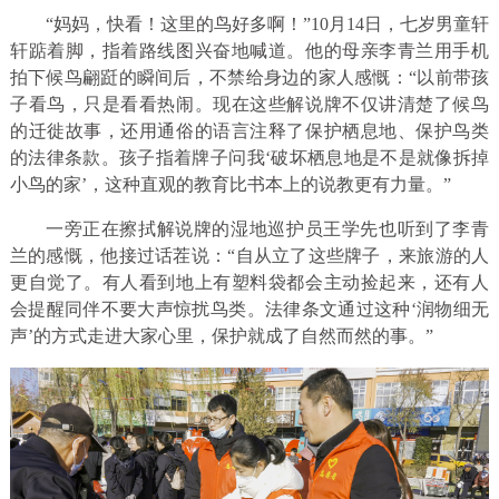
“妈妈，快看！这里的鸟好多啊！”10月14日，七岁男童轩
轩踮着脚，指着路线图兴奋地喊道。他的母亲李青兰用手机
拍下候鸟翩跹的瞬间后，不禁给身边的家人感慨：“以前带孩
子看鸟，只是看看热闹。现在这些解说牌不仅讲清楚了候鸟
的迁徙故事，还用通俗的语言注释了保护栖息地、保护鸟类
的法律条款。孩子指着牌子问我‘破坏栖息地是不是就像拆掉
小鸟的家’，这种直观的教育比书本上的说教更有力量。”
一旁正在擦拭解说牌的湿地巡护员王学先也听到了李青
兰的感慨，他接过话茬说：“自从立了这些牌子，来旅游的人
更自觉了。有人看到地上有塑料袋都会主动捡起来，还有人
会提醒同伴不要大声惊扰鸟类。法律条文通过这种‘润物细无
声’的方式走进大家心里，保护就成了自然而然的事。”