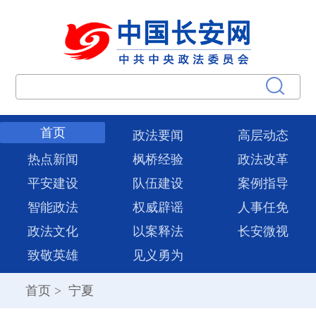
首页
政法要闻
高层动态
热点新闻
枫桥经验
政法改革
平安建设
队伍建设
案例指导
智能政法
权威辟谣
人事任免
政法文化
以案释法
长安微视
致敬英雄
见义勇为
首页
>
宁夏