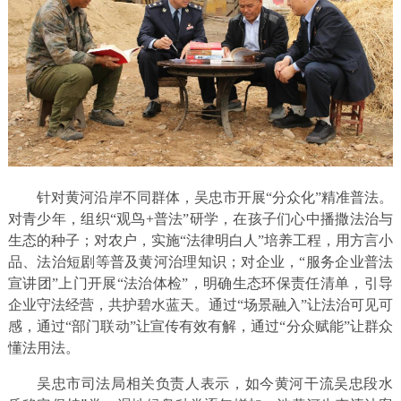
针对黄河沿岸不同群体，吴忠市开展“分众化”精准普法。
对青少年，组织“观鸟+普法”研学，在孩子们心中播撒法治与
生态的种子；对农户，实施“法律明白人”培养工程，用方言小
品、法治短剧等普及黄河治理知识；对企业，“服务企业普法
宣讲团”上门开展“法治体检”，明确生态环保责任清单，引导
企业守法经营，共护碧水蓝天。通过“场景融入”让法治可见可
感，通过“部门联动”让宣传有效有解，通过“分众赋能”让群众
懂法用法。
吴忠市司法局相关负责人表示，如今黄河干流吴忠段水