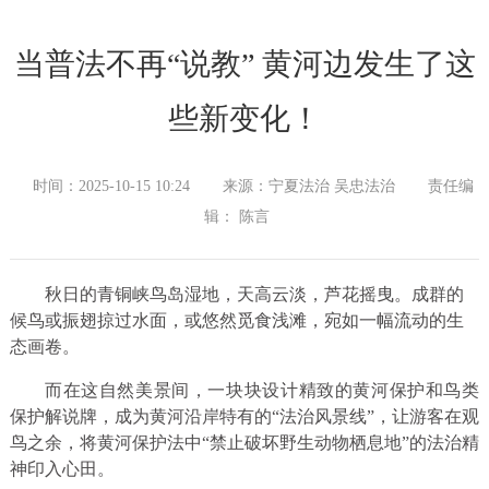
当普法不再“说教” 黄河边发生了这
些新变化！
时间：2025-10-15 10:24
来源：宁夏法治 吴忠法治
责任编
辑： 陈言
秋日的青铜峡鸟岛湿地，天高云淡，芦花摇曳。成群的
候鸟或振翅掠过水面，或悠然觅食浅滩，宛如一幅流动的生
态画卷。
而在这自然美景间，一块块设计精致的黄河保护和鸟类
保护解说牌，成为黄河沿岸特有的“法治风景线”，让游客在观
鸟之余，将黄河保护法中“禁止破坏野生动物栖息地”的法治精
神印入心田。