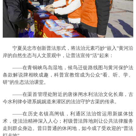
宁夏吴忠市创新普法形式，将法治元素巧妙“嵌入”黄河沿
岸的自然生态与人文景观中，让普法宣传“活”起来：
——在青铜峡鸟岛湿地，候鸟迁徙路线图与黄河保护法
条款解说牌相映成趣，科普宣教馆成为公众“看、听、学、
研”的生态法治课堂。
——在渠首管理处附近的唐徕闸水利法治文化长廊，古
今水利律令谱系娓娓道来灌区的法治守护古渠的传承。
——在历史名镇高闸镇，利通区法治馆运用新媒体技
术，使法治精神深入人心；村级普法阵地则让公共法律服务
走到群众身边。昔日普通的休闲地，如今成了受欢迎的“普法
打卡地”。