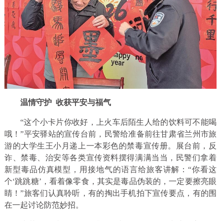
温情守护
收获平安与福气
“这个小卡片你收好，上火车后陌生人给的饮料可不能喝
哦！”平安驿站的宣传台前，民警给准备前往甘肃省兰州市旅
游的大学生王小月递上一本彩色的禁毒宣传册。展台前，反
诈、禁毒、治安等各类宣传资料摆得满满当当，民警们拿着
新型毒品仿真模型，用接地气的语言给旅客讲解：“你看这
个‘跳跳糖’，看着像零食，其实是毒品伪装的，一定要擦亮眼
睛！”旅客们认真聆听，有的掏出手机拍下宣传要点，有的围
在一起讨论防范妙招。