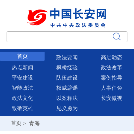
首页
政法要闻
高层动态
热点新闻
枫桥经验
政法改革
平安建设
队伍建设
案例指导
智能政法
权威辟谣
人事任免
政法文化
以案释法
长安微视
致敬英雄
见义勇为
首页
>
青海