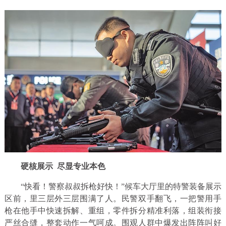
硬核展示
尽显专业本色
“快看！警察叔叔拆枪好快！”候车大厅里的特警装备展示
区前，里三层外三层围满了人。民警双手翻飞，一把警用手
枪在他手中快速拆解、重组，零件拆分精准利落，组装衔接
严丝合缝，整套动作一气呵成。围观人群中爆发出阵阵叫好