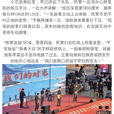
小艺急救站里，早已排起了长队。民警一边演示心肺复
苏的按压手法，一边大声讲解：“按压深度要5到6厘米，频率
每分钟100次到120次。”一名旅客主动上台体验，民警手把手
纠正他的姿势：“手腕再绷直一点，借助身体重量往下压。”现
场的旅客们跟着比划，原本枯燥的急救知识，在实操互动中
变得生动易懂。
“铁警送福”区域，墨香四溢。民警们在红纸上挥毫泼墨，“平
安旅途”“新春大吉”的字样跃然纸上。一副春联刚落笔，就被
旅客李霖迫不及待地接了过去。正要动身前往陕西省西安市
的他开心地说道：“我们老两口把福字带到西安去！”