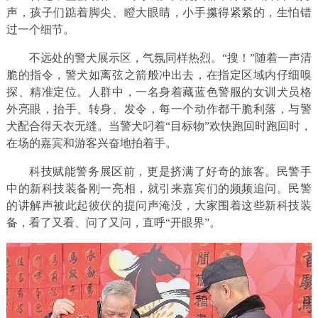
声，孩子们踮着脚尖、瞪大眼睛，小手攥得紧紧的，生怕错
过一个细节。
不远处的警犬展示区，气氛同样热烈。“搜！”随着一声清
脆的指令，警犬如离弦之箭般冲出去，在指定区域内仔细嗅
探、精准定位。人群中，一名身着藏蓝色警服的女训犬员格
外亮眼，抬手、转身、发令，每一个动作都干脆利落，与警
犬配合得天衣无缝。当警犬叼着“目标物”欢快跑回时跑回时，
在场的嘉宾和游客兴奋地拍着手。
科技赋能警务展区前，更是挤满了好奇的旅客。民警手
中的新科技装备刚一亮相，就引来嘉宾们的频频追问。民警
的讲解声被此起彼伏的提问声淹没，大家围着这些新科技装
备，看了又看、问了又问，直呼“开眼界”。