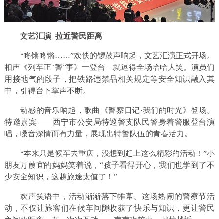
文艺汇演
拉近警民距离
“咚锵咚锵……”欢快的锣鼓声响起，文艺汇演正式开场。
相声《列车正“警”事》一登台，就逗得全场哈哈大笑。演员们
用接地气的段子，把铁路违禁品相关规定等安全知识融入其
中，引得台下掌声不断。
动感的音乐响起，歌曲《警察日记·我们的时光》登场。
特邀嘉宾——西宁市公安局特巡警支队民警身着警服登台演
唱，嗓音深情而有力量，展现出特警队伍的青春活力。
“本来只是候车去重庆，没想到赶上这么精彩的活动！”小
朋友万葭宜的妈妈笑着说，“孩子看得开心，我们也学到了不
少安全知识，这趟旅途太值了！”
欢声笑语中，活动渐渐落下帷幕。这场热闹的警察节活
动，不仅让旅客们在候车间隙收获了快乐与知识，更让警民