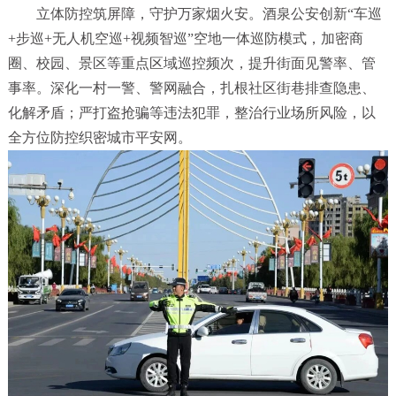
立体防控筑屏障，守护万家烟火安。酒泉公安创新“车巡
+步巡+无人机空巡+视频智巡”空地一体巡防模式，加密商
圈、校园、景区等重点区域巡控频次，提升街面见警率、管
事率。深化一村一警、警网融合，扎根社区街巷排查隐患、
化解矛盾；严打盗抢骗等违法犯罪，整治行业场所风险，以
全方位防控织密城市平安网。