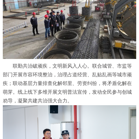
联勤共治破顽疾，文明新风入人心。联合城管、市监等
部门开展市容环境整治，治理占道经营、乱贴乱画等城市顽
疾；联动基层力量排查化解邻里、劳资纠纷，将矛盾化解在
萌芽。线上线下多维开展文明普法宣传，发动全民参与创城
劝导，凝聚共建共治强大合力。