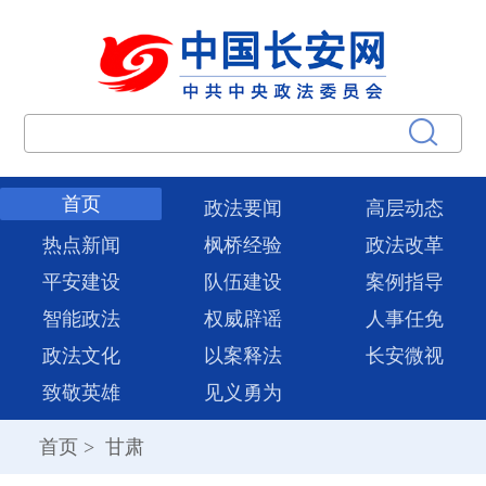
首页
政法要闻
高层动态
热点新闻
枫桥经验
政法改革
平安建设
队伍建设
案例指导
智能政法
权威辟谣
人事任免
政法文化
以案释法
长安微视
致敬英雄
见义勇为
首页
>
甘肃