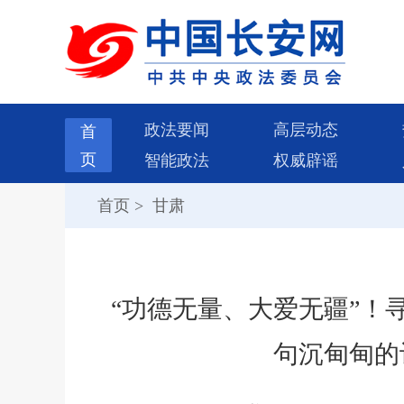
政法要闻
高层动态
首
页
智能政法
权威辟谣
首页
>
甘肃
“功德无量、大爱无疆”！
句沉甸甸的