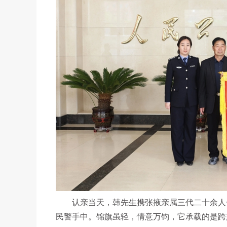
认亲当天，韩先生携张掖亲属三代二十余人一
民警手中。锦旗虽轻，情意万钧，它承载的是跨