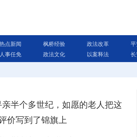
热点新闻
枫桥经验
政法改革
平
人事任免
政法文化
以案释法
长
寻亲半个多世纪，如愿的老人把这
评价写到了锦旗上