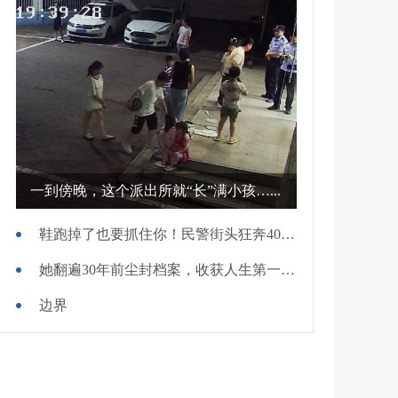
一到傍晚，这个派出所就“长”满小孩…...
鞋跑掉了也要抓住你！民警街头狂奔400米擒贼
她翻遍30年前尘封档案，收获人生第一面锦旗
边界