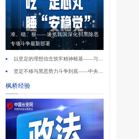
准、稳、狠——速览我国深化扫黑除恶
专项斗争最新部署
以坚定的理想信念筑牢精神根基——习近平党建思想理论品格系列述评之一
坚定不移与黑恶势力斗争到底——中央政法委负责同志就开展深化扫黑除恶专项斗争有关问题答记者问
枫桥经验