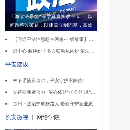
上海政法系统“深学真查实改长立”，以
问题整改破题，以建章立制固基，高效
解纷结案增强群众获得感
【习近平法治思想在河南·一线故事】河南省新乡市红旗区：高能效治理的“洪门密码”
进中心·解纠纷丨多方联动化纠纷 依法调解护农耕
平安建设
林下采摘正当时，平安守护不缺位!
党铸检魂聚合力 “依心依益”护公益 以“四融”路径引领多元共治
贵州：法治护航赶路人 暖心守护新业态
长安微视
|
网络学院