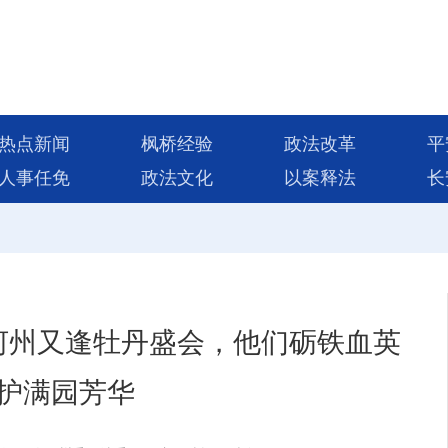
热点新闻
枫桥经验
政法改革
平
人事任免
政法文化
以案释法
长
河州又逢牡丹盛会，他们砺铁血英
护满园芳华