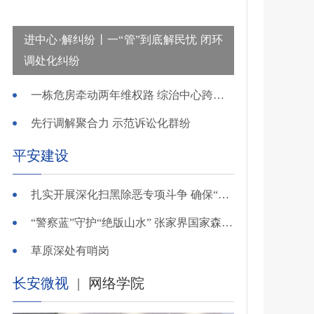
进中心·解纠纷丨一“管”到底解民忧 闭环
调处化纠纷
一栋危房牵动两年维权路 综治中心跨省寻鉴解民忧
先行调解聚合力 示范诉讼化群纷
平安建设
扎实开展深化扫黑除恶专项斗争 确保“全年全域平平安安、平平稳稳”——广东召开全省扫黑除恶专项斗争视频
“警察蓝”守护“绝版山水” 张家界国家森林公园景区派出所深化“生态警务”建设
草原深处有哨岗
长安微视
|
网络学院