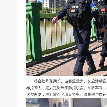
结合牡丹花期长、游客流量大、文旅活动密集
布控警力，定人定岗压实防控职责。采取车巡、
巡控网络，提升重点区域见警率、管事率与快速