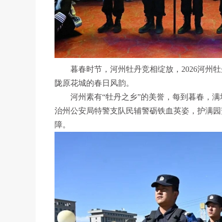
暮春时节，河州牡丹竞相绽放，2026河州牡
陇原花城的春日风韵。
河州素有“牡丹之乡”的美誉，每到暮春，满
治州公安局特警支队民辅警砺铁血英姿，护满园
障。