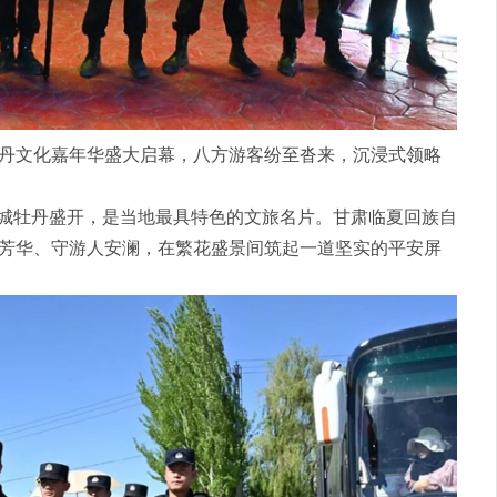
丹文化嘉年华盛大启幕，八方游客纷至沓来，沉浸式领略
城牡丹盛开，是当地最具特色的文旅名片。甘肃临夏回族自
芳华、守游人安澜，在繁花盛景间筑起一道坚实的平安屏