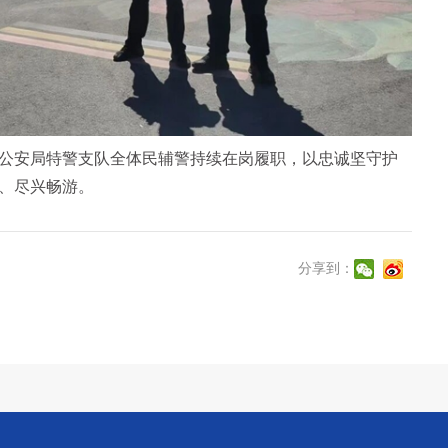
安局特警支队全体民辅警持续在岗履职，以忠诚坚守护
、尽兴畅游。
分享到：