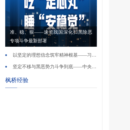
准、稳、狠——速览我国深化扫黑除恶
专项斗争最新部署
以坚定的理想信念筑牢精神根基——习近平党建思想理论品格系列述评之一
坚定不移与黑恶势力斗争到底——中央政法委负责同志就开展深化扫黑除恶专项斗争有关问题答记者问
枫桥经验