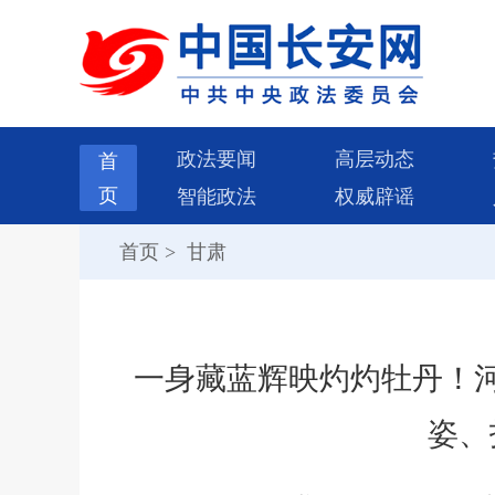
政法要闻
高层动态
首
页
智能政法
权威辟谣
首页
>
甘肃
一身藏蓝辉映灼灼牡丹！
姿、