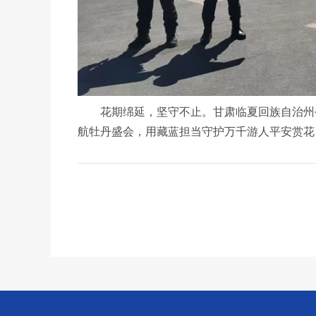
花期绵延，坚守不止。甘肃临夏回族自治州公
航牡丹盛会，用藏蓝担当守护万千游人平安赏花