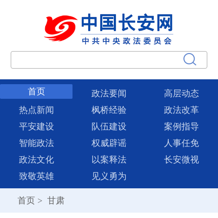
首页
政法要闻
高层动态
热点新闻
枫桥经验
政法改革
平安建设
队伍建设
案例指导
智能政法
权威辟谣
人事任免
政法文化
以案释法
长安微视
致敬英雄
见义勇为
首页
>
甘肃