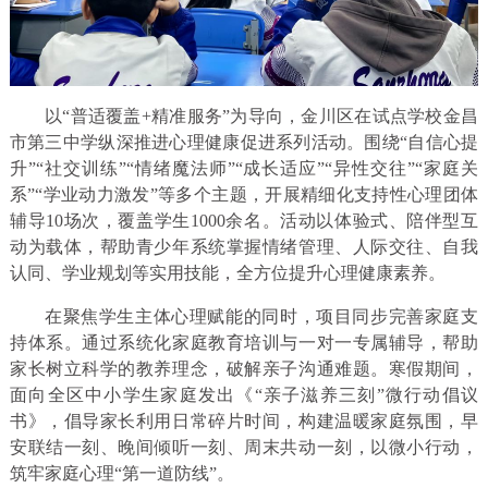
以“普适覆盖+精准服务”为导向，金川区在试点学校金昌
市第三中学纵深推进心理健康促进系列活动。围绕“自信心提
升”“社交训练”“情绪魔法师”“成长适应”“异性交往”“家庭关
系”“学业动力激发”等多个主题，开展精细化支持性心理团体
辅导10场次，覆盖学生1000余名。活动以体验式、陪伴型互
动为载体，帮助青少年系统掌握情绪管理、人际交往、自我
认同、学业规划等实用技能，全方位提升心理健康素养。
在聚焦学生主体心理赋能的同时，项目同步完善家庭支
持体系。通过系统化家庭教育培训与一对一专属辅导，帮助
家长树立科学的教养理念，破解亲子沟通难题。寒假期间，
面向全区中小学生家庭发出《“亲子滋养三刻”微行动倡议
书》，倡导家长利用日常碎片时间，构建温暖家庭氛围，早
安联结一刻、晚间倾听一刻、周末共动一刻，以微小行动，
筑牢家庭心理“第一道防线”。