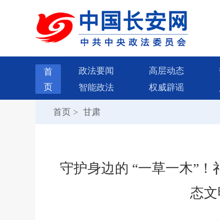
政法要闻
高层动态
首
页
智能政法
权威辟谣
首页
>
甘肃
守护身边的 “一草一木”！
态文