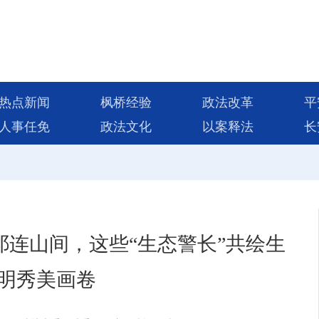
热点新闻
枫桥经验
政法改革
平
人事任免
政法文化
以案释法
长
祁连山间，这些“生态警长”共绘生
明秀美画卷