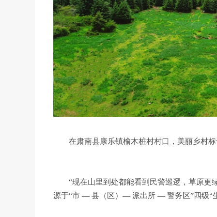
在肃南县康乐镇榆木桩村村口，美丽乡村标
“现在山里到处都能看到民警巡逻，草原更
源于“市 — 县（区）— 派出所 — 警务区”四