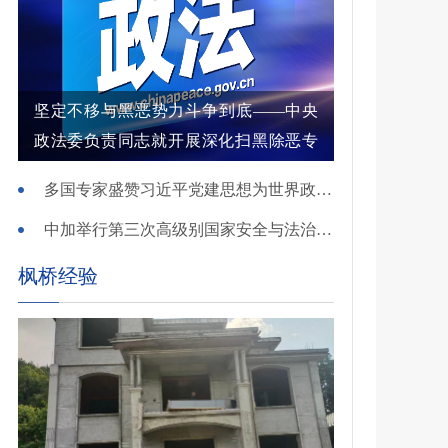
坚定不移与黑恶势力斗争到底——中央
政法委负责同志就开展深化扫黑除恶专
项斗争有关问题答记者问
多国专家盛赞习近平党建思想为世界政党建设提供重要启迪
中加举行第三次高级别国家安全与法治对话
枫桥经验