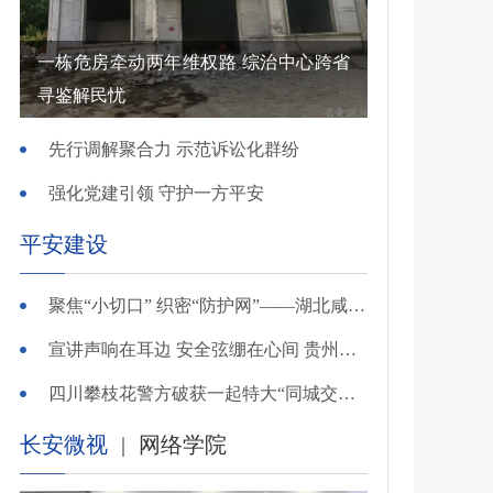
一栋危房牵动两年维权路 综治中心跨省
寻鉴解民忧
先行调解聚合力 示范诉讼化群纷
强化党建引领 守护一方平安
平安建设
聚焦“小切口” 织密“防护网”——湖北咸安公安开展精准清查行动净化夏夜治安环境
宣讲声响在耳边 安全弦绷在心间 贵州交警深入开展夏季交通安全宣传活动
四川攀枝花警方破获一起特大“同城交友”电信网络诈骗案
长安微视
|
网络学院