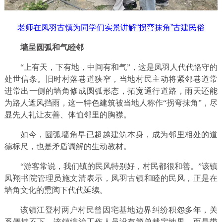
老师在凤羽古镇为同学们实景讲解“拐弯抹角”古建民俗
墙呈圆弧和气睦邻
“上有天，下有地，中间有和气”，这是凤羽人代代恪守的
处世信条。旧时村落巷道狭窄，当地村民主动将紧邻巷道常
进常出一侧的墙角修成圆弧形态，拓宽通行道路，雨天还能
为路人遮风挡雨，这一特色建筑被当地人称作“拐弯抹角”，尽
显先人礼让友善、体恤邻里的胸襟。
如今，圆弧墙角早已超越建筑本身，成为邻里相处的道
德标尺，也是矛盾调解的生动教材。
“游客常说，我们镇的民风特别好，村民都很和善。”该镇
凤翔书院管理员施文清表示，凤羽古镇和睦的民风，正是在
墙角文化的熏陶下代代延续。
该镇江登村两户村民曾因宅基地边界纠纷积怨多年，关
系僵持不下。该镇综治工作人员没有简单裁定地界，而是带