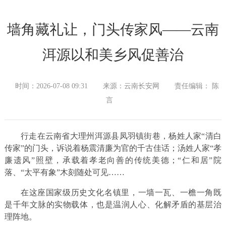
墙角藏礼让，门头传家风——云南
洱源以和美乡风促善治
时间：2026-07-08 09:31
来源：云南长安网
责任编辑： 陈
言
行走在云南省大理州洱源县凤羽镇街巷，杨姓人家“清白
传家”的门头，诉说着杨震清廉为官的千古佳话；汤姓人家“孝
廉遗风”照壁，承载着孝老向善的传统美德；“仁和居”院
落、“太平有象”木刻随处可见……
在这座国家级历史文化名镇里，一墙一瓦、一檐一角既
是千年文脉的实物载体，也是温润人心、化解矛盾的基层治
理阵地。