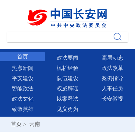
首页
政法要闻
高层动态
热点新闻
枫桥经验
政法改革
平安建设
队伍建设
案例指导
智能政法
权威辟谣
人事任免
政法文化
以案释法
长安微视
致敬英雄
见义勇为
首页
>
云南