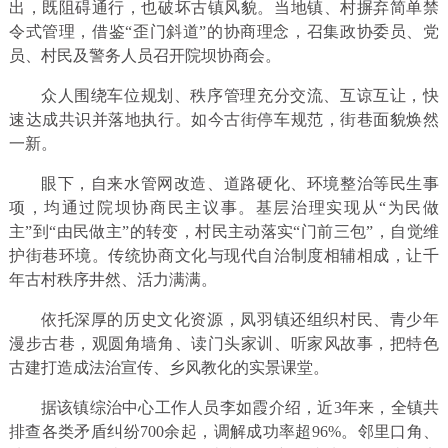
出，既阻碍通行，也破坏古镇风貌。当地镇、村摒弃简单禁
令式管理，借鉴“歪门斜道”的协商理念，召集政协委员、党
员、村民及警务人员召开院坝协商会。
众人围绕车位规划、秩序管理充分交流、互谅互让，快
速达成共识并落地执行。如今古街停车规范，街巷面貌焕然
一新。
眼下，自来水管网改造、道路硬化、环境整治等民生事
项，均通过院坝协商民主议事。基层治理实现从“为民做
主”到“由民做主”的转变，村民主动落实“门前三包”，自觉维
护街巷环境。传统协商文化与现代自治制度相辅相成，让千
年古村秩序井然、活力满满。
依托深厚的历史文化资源，凤羽镇还组织村民、青少年
漫步古巷，观圆角墙角、读门头家训、听家风故事，把特色
古建打造成法治宣传、乡风教化的实景课堂。
据该镇综治中心工作人员李如霞介绍，近3年来，全镇共
排查各类矛盾纠纷700余起，调解成功率超96%。邻里口角、