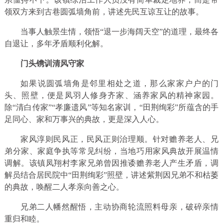
领双方来到古巷圆弧墙角前，讲述先民互谅互让的故事。
当事人触景生情，领悟“退一步海阔天空”的道理，最终各
自退让，多年矛盾顺利化解。
门头镌训清风守家
如果说圆弧墙角是邻里相处之道，那么家家户户的门
头、照壁，便是凤羽人修身齐家、涵养家风的精神家园。
除“清白传家”“孝廉遗风”等知名家训，“田荆绚彩”所蕴含的手
足同心、家和万事兴的典故，更是深入人心。
家风淳则民风正，民风正则治理顺。针对赡养老人、兄
弟分家、家庭争执等常见纠纷，当地巧用家风典故开展温情
调解。该镇凤翔村李家兄弟曾因推诿赡养老人产生矛盾，调
解员结合居民院中“田荆绚彩”照壁，讲述紫荆因兄弟不和枯萎
的典故，唤醒二人孝亲向善之心。
兄弟二人幡然醒悟，主动协商轮流照料母亲，破碎亲情
重归和睦。