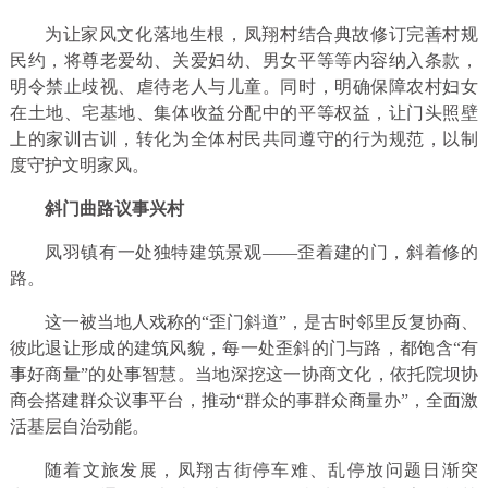
为让家风文化落地生根，凤翔村结合典故修订完善村规
民约，将尊老爱幼、关爱妇幼、男女平等等内容纳入条款，
明令禁止歧视、虐待老人与儿童。同时，明确保障农村妇女
在土地、宅基地、集体收益分配中的平等权益，让门头照壁
上的家训古训，转化为全体村民共同遵守的行为规范，以制
度守护文明家风。
斜门曲路议事兴村
凤羽镇有一处独特建筑景观——歪着建的门，斜着修的
路。
这一被当地人戏称的“歪门斜道”，是古时邻里反复协商、
彼此退让形成的建筑风貌，每一处歪斜的门与路，都饱含“有
事好商量”的处事智慧。当地深挖这一协商文化，依托院坝协
商会搭建群众议事平台，推动“群众的事群众商量办”，全面激
活基层自治动能。
随着文旅发展，凤翔古街停车难、乱停放问题日渐突