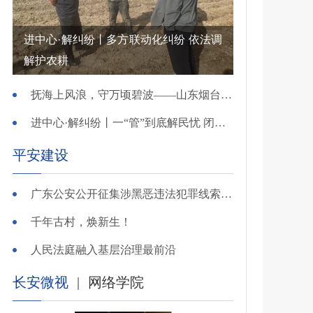
进中心·解纠纷丨多方联动化纠纷 依法调
解护农耕
抚海上风浪，守万顷碧波——山东烟台把矛盾化解在微澜未起时
进中心·解纠纷丨一“管”到底解民忧 闭环调处化纠纷
平安建设
广东公安公开征集涉黑恶违法犯罪线索，26个举报电话公布
千年古村，焕新生！
人民法庭融入基层治理最前沿
长安微视
|
网络学院