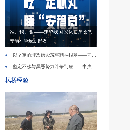
准、稳、狠——速览我国深化扫黑除恶
专项斗争最新部署
以坚定的理想信念筑牢精神根基——习近平党建思想理论品格系列述评之一
坚定不移与黑恶势力斗争到底——中央政法委负责同志就开展深化扫黑除恶专项斗争有关问题答记者问
枫桥经验