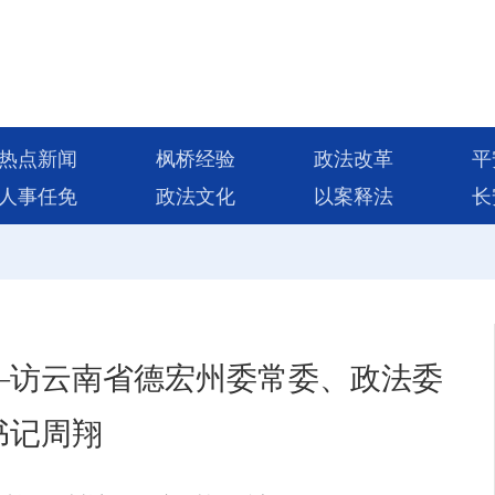
热点新闻
枫桥经验
政法改革
平
人事任免
政法文化
以案释法
长
—访云南省德宏州委常委、政法委
书记周翔