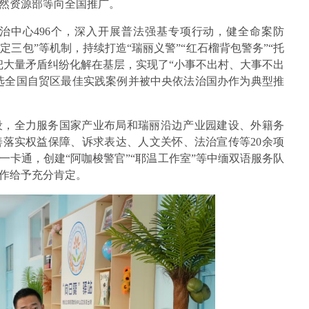
然资源部等向全国推广。
治中心496个，深入开展普法强基专项行动，健全命案防
四定三包”等机制，持续打造“瑞丽义警”“红石榴背包警务”“托
把大量矛盾纠纷化解在基层，实现了“小事不出村、大事不出
入选全国自贸区最佳实践案例并被中央依法治国办作为典型推
设，全力服务国家产业布局和瑞丽沿边产业园建设、外籍务
落实权益保障、诉求表达、人文关怀、法治宣传等20余项
卡通，创建“阿咖梭警官”“耶温工作室”等中缅双语服务队
作给予充分肯定。