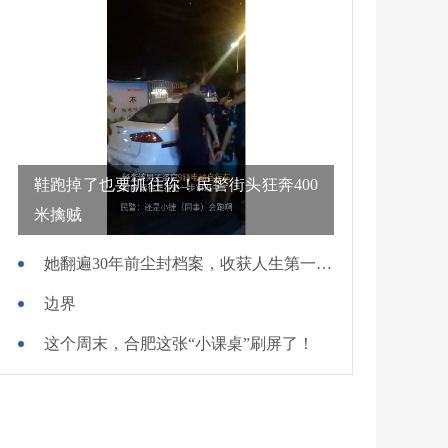
鞋跑掉了也要抓住你！民警街头狂奔400
米擒贼
她翻遍30年前尘封档案，收获人生第一面锦旗
边界
这个周末，合肥这张“小课桌”刷屏了！