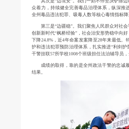
其次是“边境安”。我们一刻不停坚决铲除
众着力，持续健全完善毒品治理体系，纵深推
全州毒品违法犯罪、吸毒人数等核心毒情指标降
第三是“边疆稳”。我们聚焦人民群众对社
创新新时代“枫桥经验”，社会治安形势稳中向好，
下降24.8%，近4年命案发案降至28年来最
护和违法犯罪预防治理体系，扎实推进“利剑护蕾
干警挂联57所学校1008个班级担任法治辅导
成绩的取得，靠的是全州政法干警的忠诚
结果。