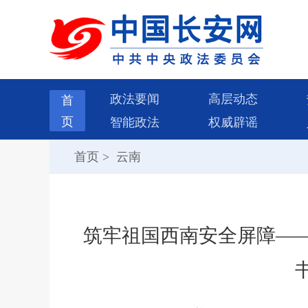
政法要闻
高层动态
首
页
智能政法
权威辟谣
首页
>
云南
筑牢祖国西南安全屏障—