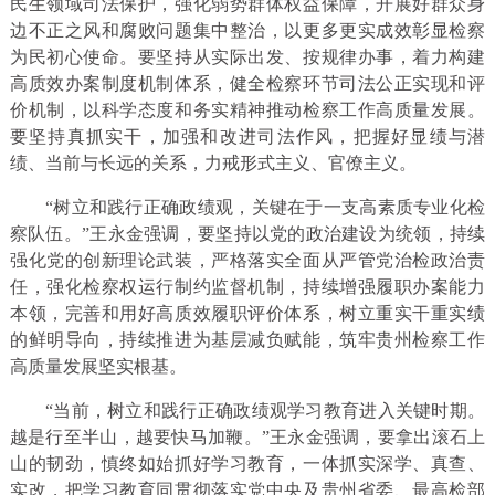
民生领域司法保护，强化弱势群体权益保障，开展好群众身
边不正之风和腐败问题集中整治，以更多更实成效彰显检察
为民初心使命。要坚持从实际出发、按规律办事，着力构建
高质效办案制度机制体系，健全检察环节司法公正实现和评
价机制，以科学态度和务实精神推动检察工作高质量发展。
要坚持真抓实干，加强和改进司法作风，把握好显绩与潜
绩、当前与长远的关系，力戒形式主义、官僚主义。
“树立和践行正确政绩观，关键在于一支高素质专业化检
察队伍。”王永金强调，要坚持以党的政治建设为统领，持续
强化党的创新理论武装，严格落实全面从严管党治检政治责
任，强化检察权运行制约监督机制，持续增强履职办案能力
本领，完善和用好高质效履职评价体系，树立重实干重实绩
的鲜明导向，持续推进为基层减负赋能，筑牢贵州检察工作
高质量发展坚实根基。
“当前，树立和践行正确政绩观学习教育进入关键时期。
越是行至半山，越要快马加鞭。”王永金强调，要拿出滚石上
山的韧劲，慎终如始抓好学习教育，一体抓实深学、真查、
实改，把学习教育同贯彻落实党中央及贵州省委、最高检部