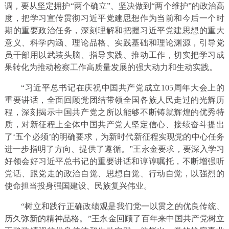
调，要从坚定拥护“两个确立”、坚决做到“两个维护”的政治高
度，把学习宣传贯彻习近平党建思想作为当前和今后一个时
期的重要政治任务，深刻理解和把握习近平党建思想的重大
意义、科学内涵、理论品格、实践基础和理论渊源，引导党
员干部用以武装头脑、指导实践、推动工作，切实把学习成
果转化为推动检察工作高质量发展的强大动力和生动实践。
“习近平总书记在庆祝中国共产党成立105周年大会上的
重要讲话，全面回顾党团结带领全国各族人民走过的光辉历
程，深刻揭示中国共产党之所以能够不断铸就辉煌的优秀特
质，对新征程上全体中国共产党人坚定信心、接续奋斗提出
了‘五个必须’的明确要求，为新时代新征程实现党的中心任务
进一步指明了方向、提供了遵循。”王永金要求，要深入学习
好领会好习近平总书记的重要讲话和谆谆嘱托，不断增强听
党话、跟党走的政治自觉、思想自觉、行动自觉，以强烈的
使命担当投身强国建设、民族复兴伟业。
“树立和践行正确政绩观是我们党一以贯之的优良传统、
历久弥新的精神品格。”王永金回顾了百年来中国共产党树立