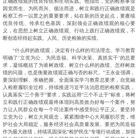
正确政绩观的优良传统和生动实践。他指出，党的检察事业
因党而生、为民而兴、循法而进，树立和践行正确政绩观是
检察工作一以贯之的重要要求，站在新的历史起点，要赓续
优良传统、传承红色基因，深刻领会正确政绩观的核心要
义，在思想上树立正确政绩观、行动上践行正确政绩观，不
断创造经得起实践、人民、历史检验的实绩。
“什么样的政绩观，决定有什么样的司法理念。学习教育
明确了‘立党为公、为民造福、科学决策、真抓实干’的总要
求，凝练概括了为谁树政绩、树立什么样的政绩、怎样树政
绩的问题，也是衡量政绩观正确与否的标尺。”王永金强调，
要深刻理解、准确把握、全面落实学习教育总要求，自觉融
入检察履职全过程，持续推进习近平法治思想的检察实践，
认真落实“三个善于”要求，实践运用“三个不止于”标准，将树
立和践行正确政绩观最终体现到高质效办好每一个案件，努
力让人民群众在每一个司法案件中感受到公平正义。要坚持
立党为公，树立大局观念，紧紧围绕中心大局履职尽责，维
护社会大局稳定，服务经济社会高质量发展。要把为民造福
作为最大政绩，持续巩固深化“检护民生”专项行动成效，加强