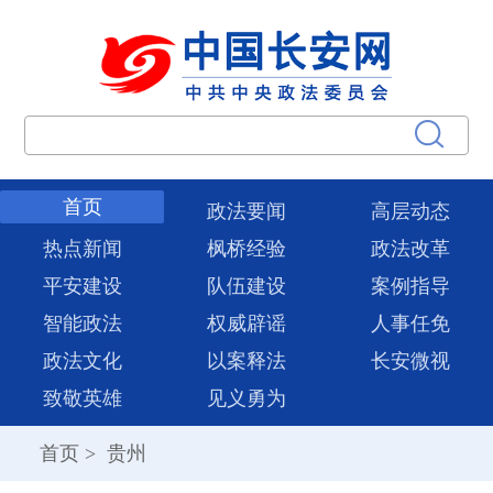
首页
政法要闻
高层动态
热点新闻
枫桥经验
政法改革
平安建设
队伍建设
案例指导
智能政法
权威辟谣
人事任免
政法文化
以案释法
长安微视
致敬英雄
见义勇为
首页
>
贵州