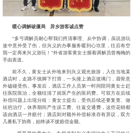
暖心调解破僵局 异乡游客诚点赞
“多亏调解员耐心帮我们捋清事理、从中协调，虽说游玩
途中意外受了伤，但兴义的办事服务暖到心坎里，往后有空
我一定再来兴义游玩！”外省游客黄女士握着调解员曾梅梅的
手由衷道。
前不久，黄女士从外地来到兴义观光旅游，入住当地某
酒店时，走路不慎脚下打滑，一头撞上酒店玻璃门，眉骨意
外磕碰受伤。事发后，酒店工作人员第一时间陪同黄女士赶
往医院医治，全额结清了就医产生的医药费。可双方在后续
补偿问题上出现分歧：黄女士提出，受伤后续还要复查、做
祛疤治疗，休养期间产生误工费、往返交通费，这些花销都
该由酒店一并赔付；酒店则对额外补偿标准存有异议，双方
几番私下协商，始终谈不拢赔偿金额。