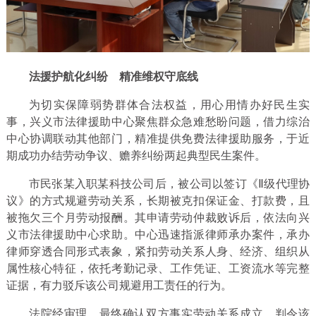
法援护航化纠纷 精准维权守底线
为切实保障弱势群体合法权益，用心用情办好民生实
事，兴义市法律援助中心聚焦群众急难愁盼问题，借力综治
中心协调联动其他部门，精准提供免费法律援助服务，于近
期成功办结劳动争议、赡养纠纷两起典型民生案件。
市民张某入职某科技公司后，被公司以签订《Ⅱ级代理协
议》的方式规避劳动关系，长期被克扣保证金、打款费，且
被拖欠三个月劳动报酬。其申请劳动仲裁败诉后，依法向兴
义市法律援助中心求助。中心迅速指派律师承办案件，承办
律师穿透合同形式表象，紧扣劳动关系人身、经济、组织从
属性核心特征，依托考勤记录、工作凭证、工资流水等完整
证据，有力驳斥该公司规避用工责任的行为。
法院经审理，最终确认双方事实劳动关系成立，判令该