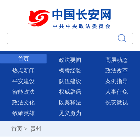
首页
政法要闻
高层动态
热点新闻
枫桥经验
政法改革
平安建设
队伍建设
案例指导
智能政法
权威辟谣
人事任免
政法文化
以案释法
长安微视
致敬英雄
见义勇为
首页
>
贵州