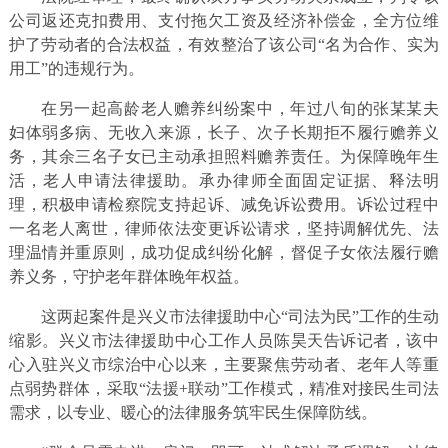
公司返还克扣费用、支付拖欠工资及经济补偿金，全方位维
护了劳动者的合法权益，有效整治了该公司“名为合作、实为
用工”的违规行为。
在另一起高龄老人赡养纠纷案中，年过八旬的张某某夫
妇体弱多病、无收入来源，长子、次子长期拒不履行赡养义
务，其余三名子女已主动承担照料赡养责任。为保障晚年生
活，老人申请法律援助。承办律师全面固定证据、释法明
理，积极申请检察院支持起诉、减免诉讼费用。诉讼过程中
一名老人离世，律师依法变更诉讼请求，坚持调解优先、法
理温情并重原则，成功促成纠纷化解，督促子女依法履行赡
养义务，守护老年群体晚年权益。
这两起案件是兴义市法律援助中心“司法为民”工作的生动
缩影。兴义市法律援助中心工作人员陈昊天告诉记者，该中
心入驻兴义市综治中心以来，主要聚焦劳动者、老年人等重
点弱势群体，采取“法援+联动”工作模式，精准对接民生司法
需求，以专业、暖心的法律服务筑牢民生保障防线。