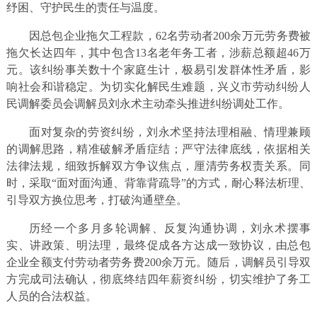
纾困、守护民生的责任与温度。
因总包企业拖欠工程款，62名劳动者200余万元劳务费被
拖欠长达四年，其中包含13名老年务工者，涉薪总额超46万
元。该纠纷事关数十个家庭生计，极易引发群体性矛盾，影
响社会和谐稳定。为切实化解民生难题，兴义市劳动纠纷人
民调解委员会调解员刘永术主动牵头推进纠纷调处工作。
面对复杂的劳资纠纷，刘永术坚持法理相融、情理兼顾
的调解思路，精准破解矛盾症结；严守法律底线，依据相关
法律法规，细致拆解双方争议焦点，厘清劳务权责关系。同
时，采取“面对面沟通、背靠背疏导”的方式，耐心释法析理、
引导双方换位思考，打破沟通壁垒。
历经一个多月多轮调解、反复沟通协调，刘永术摆事
实、讲政策、明法理，最终促成各方达成一致协议，由总包
企业全额支付劳动者劳务费200余万元。随后，调解员引导双
方完成司法确认，彻底终结四年薪资纠纷，切实维护了务工
人员的合法权益。