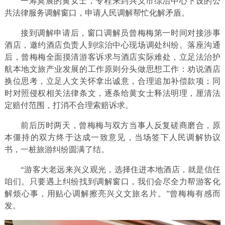
一筹莫展的黄女士，专程来到兴义市综治中心下设的公
共法律服务调解窗口，申请人民调解帮忙化解矛盾。
接到调解申请后，窗口调解员曾梅梅第一时间对接涉事
酒店，邀约酒店负责人到综治中心现场调处纠纷。落座沟通
后，曾梅梅全面摸清游客诉求与酒店实际难处，立足法治护
航本地文旅产业发展的工作原则分头做思想工作：劝说酒店
换位思考，立足人文关怀拿出诚意，合理追加补偿款项；同
时对照侵权相关法律条文，逐条给黄女士释法明理，厘清法
定赔付范围，打消不合理索赔诉求。
前后历时两天，曾梅梅与双方当事人反复磋商磨合，原
本僵持的双方终于达成一致意见，当场签下人民调解协议
书，一桩旅游纠纷圆满了结。
“游客大老远来兴义观光，选择住进本地酒店，就是信任
咱们。只要遇上纠纷找到调解窗口，我们会尽全力帮游客化
解烦心事，用贴心调解擦亮兴义文旅名片。”曾梅梅有感而
发。