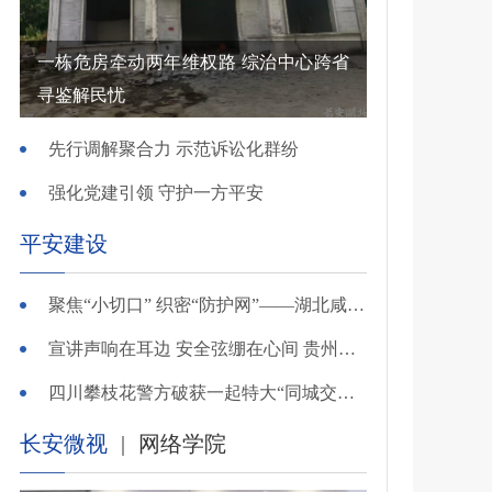
一栋危房牵动两年维权路 综治中心跨省
寻鉴解民忧
先行调解聚合力 示范诉讼化群纷
强化党建引领 守护一方平安
平安建设
聚焦“小切口” 织密“防护网”——湖北咸安公安开展精准清查行动净化夏夜治安环境
宣讲声响在耳边 安全弦绷在心间 贵州交警深入开展夏季交通安全宣传活动
四川攀枝花警方破获一起特大“同城交友”电信网络诈骗案
长安微视
|
网络学院