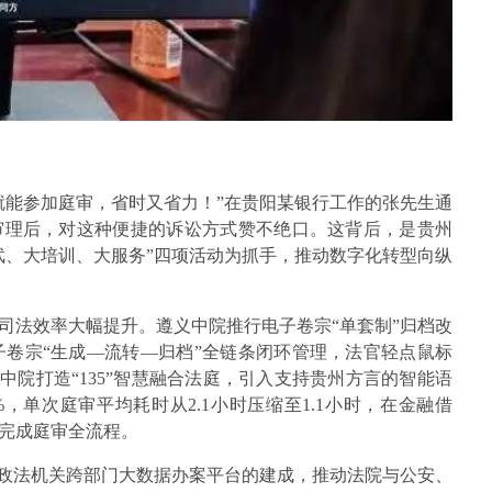
就能参加庭审，省时又省力！”在贵阳某银行工作的张先生通
审理后，对这种便捷的诉讼方式赞不绝口。这背后，是贵州
武、大培训、大服务”四项活动为抓手，推动数字化转型向纵
司法效率大幅提升。遵义中院推行电子卷宗“单套制”归档改
子卷宗“生成—流转—归档”全链条闭环管理，法官轻点鼠标
中院打造“135”智慧融合法庭，引入支持贵州方言的智能语
%，单次庭审平均耗时从2.1小时压缩至1.1小时，在金融借
可完成庭审全流程。
。政法机关跨部门大数据办案平台的建成，推动法院与公安、