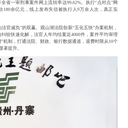
全省一审刑事案件网上流转率达99.62%。执行“点对点”网
款180余亿元，线上发布失信被执行人9万余人次，真正实
法官减负”的双赢。观山湖法院创新“五化五快”办案机制，
纠纷快速化解，法官人年均结案近4000件，案件平均审理
费”机制，打通法院、财政、银行数据通道，退费时限从10个
显著提升。