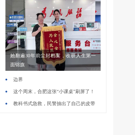
她翻遍30年前尘封档案，收获人生第一
面锦旗
边界
这个周末，合肥这张“小课桌”刷屏了！
教科书式急救，民警抽出了自己的皮带