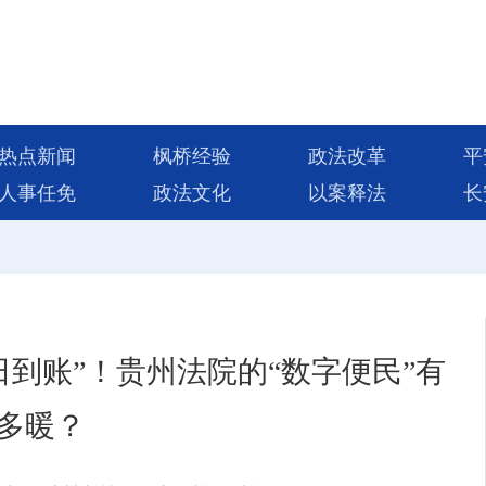
热点新闻
枫桥经验
政法改革
平
人事任免
政法文化
以案释法
长
日到账”！贵州法院的“数字便民”有
多暖？