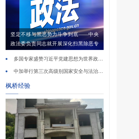
坚定不移与黑恶势力斗争到底——中央
政法委负责同志就开展深化扫黑除恶专
项斗争有关问题答记者问
多国专家盛赞习近平党建思想为世界政党建设提供重要启迪
中加举行第三次高级别国家安全与法治对话
枫桥经验