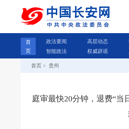
政法要闻
高层动态
首
页
智能政法
权威辟谣
首页
>
贵州
庭审最快20分钟，退费“当