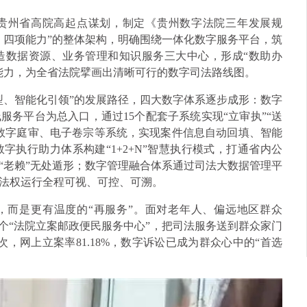
贵州省高院高起点谋划，制定《贵州数字法院三年发展规
、四项能力”的整体架构，明确围绕一体化数字服务平台，筑
造数据资源、业务管理和知识服务三大中心，形成“数助办
能力，为全省法院擘画出清晰可行的数字司法路线图。
型、智能化引领”的发展路径，四大数字体系逐步成形：数字
务平台为总入口，通过15个配套子系统实现“立审执”“送
数字庭审、电子卷宗等系统，实现案件信息自动回填、智能
执行助力体系构建“1+2+N”智慧执行模式，打通省内公
“老赖”无处遁形；数字管理融合体系通过司法大数据管理平
法权运行全程可视、可控、可溯。
，而是更有温度的“再服务”。面对老年人、偏远地区群众
83个“法院立案邮政便民服务中心”，把司法服务送到群众家门
余次，网上立案率81.18%，数字诉讼已成为群众心中的“首选