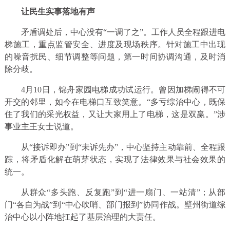
让民生实事落地有声
矛盾调处后，中心没有“一调了之”。工作人员全程跟进电
梯施工，重点监管安全、进度及现场秩序。针对施工中出现
的噪音扰民、细节调整等问题，第一时间协调沟通，及时消
除分歧。
4月10日，锦舟家园电梯成功试运行。曾因加梯闹得不可
开交的邻里，如今在电梯口互致笑意。“多亏综治中心，既保
住了我们的采光权益，又让大家用上了电梯，这是双赢。”涉
事业主王女士说道。
从“接诉即办”到“未诉先办”，中心坚持主动靠前、全程跟
踪，将矛盾化解在萌芽状态，实现了法律效果与社会效果的
统一。
从群众“多头跑、反复跑”到“进一扇门、一站清”；从部
门“各自为战”到“中心吹哨、部门报到”协同作战。壁州街道综
治中心以小阵地扛起了基层治理的大责任。