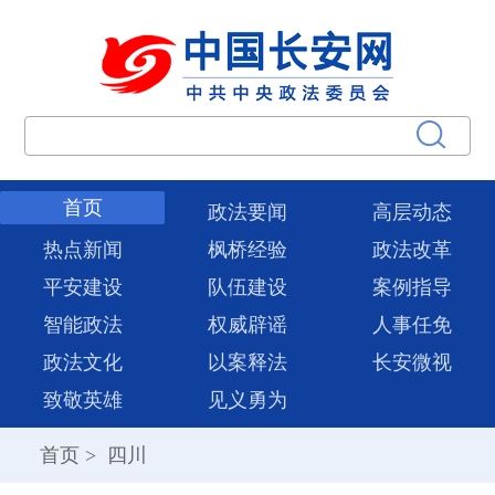
首页
政法要闻
高层动态
热点新闻
枫桥经验
政法改革
平安建设
队伍建设
案例指导
智能政法
权威辟谣
人事任免
政法文化
以案释法
长安微视
致敬英雄
见义勇为
首页
>
四川