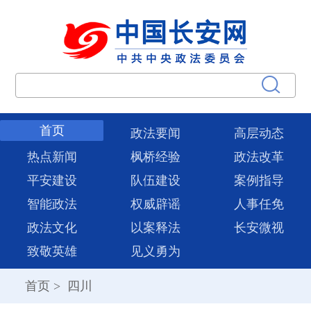
首页
政法要闻
高层动态
热点新闻
枫桥经验
政法改革
平安建设
队伍建设
案例指导
智能政法
权威辟谣
人事任免
政法文化
以案释法
长安微视
致敬英雄
见义勇为
首页
>
四川