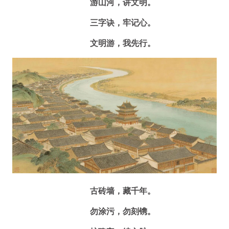
游山河，讲文明。
三字诀，牢记心。
文明游，我先行。
古砖墙，藏千年。
勿涂污，勿刻镌。