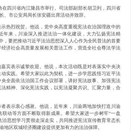
主题活动在四川省内江隆昌市举行。司法部副部长胡卫列，四川省
长、市公安局局长张安疆出席活动并致辞。
表示热烈祝贺。他说，党中央高度重视宪法在治国理政中的
近年来，川渝深入推进法治一体化建设，大力弘扬宪法精
程中，要把推动习近平法治思想深入人心作为全民普法的首要
好经济社会高质量发展相关普法工作，营造全社会尊法学法
的嘉宾表示诚挚欢迎。他说，本次活动既是对表落实中央决
生动实践。希望大家以此为契机，进一步学思践悟习近平法
中央全面依法治国工作会议部署，讲好宪法故事、加强宪法
宪法精神、深化宪法实践，以宪法凝聚共识、汇聚力量，合
传者表示衷心感谢。他说，近年来，川渝两地加快打造川渝
法联动等方面不断取得新成果。希望大家进一步树牢“一盘
平法治思想学习贯彻走深走实，共同推进宪法宣传教育常态长
渝地区双城经济圈建设提供更加有力的法治保障。