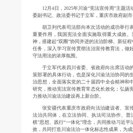
12月4日，2025年川渝“宪法宣传周”
委副书记、政法委书记于立军，重庆市政府副市
胡卫列代表司法部向本次活动的成功举行
重要作用，我国宪法全面实施取得重大成效。
神，搭建起“双圈”协同并进的法治阶梯。新征
任务，深入学习宣传贯彻法治宣传教育法，做
守法用法的浓厚氛围。
于立军代表四川省委、省政府向出席活动
策部署的具体行动，也是深化川渝法治协同的
治思想，全面落实党的二十届四中全会精神和
研究，推动宪法宣传教育常态化长效化；弘扬
力推动川渝法治建设再上新台阶。
张安疆代表重庆市政府向法治建设者、宣
法治共同体，在立法协同、执法司法协作、普
棋”思想、践行“一体化”理念，共同推动习近
效，共同打造川渝法治一体化标志性成果，为成