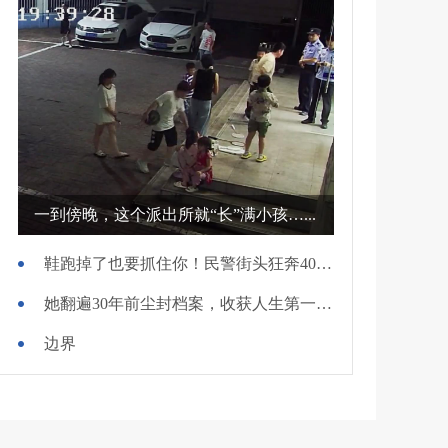
一到傍晚，这个派出所就“长”满小孩…...
鞋跑掉了也要抓住你！民警街头狂奔400米擒贼
她翻遍30年前尘封档案，收获人生第一面锦旗
边界