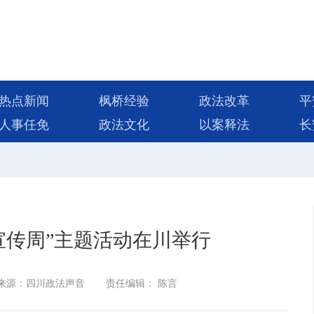
热点新闻
枫桥经验
政法改革
平
人事任免
政法文化
以案释法
长
法宣传周”主题活动在川举行
来源：四川政法声音
责任编辑： 陈言