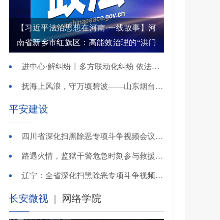
【习近平法治思想在河南·一线故事】河
南省新乡市红旗区：高能效治理的“洪门
密码”
进中心·解纠纷丨多方联动化纠纷 依法调解护农耕
抚海上风浪，守万顷碧波——山东烟台把矛盾化解在微澜未起时
平安建设
四川省深化扫黑除恶专项斗争视频会议召开 于立军出席并讲话
路遇火情，监狱干警危急时刻参与救援显身手！
辽宁：全省深化扫黑除恶专项斗争视频会议召开
长安微视
|
网络学院