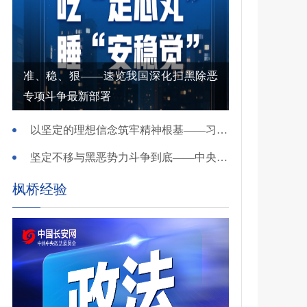
准、稳、狠——速览我国深化扫黑除恶
专项斗争最新部署
以坚定的理想信念筑牢精神根基——习近平党建思想理论品格系列述评之一
坚定不移与黑恶势力斗争到底——中央政法委负责同志就开展深化扫黑除恶专项斗争有关问题答记者问
枫桥经验