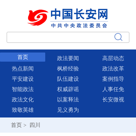
首页
政法要闻
高层动态
热点新闻
枫桥经验
政法改革
平安建设
队伍建设
案例指导
智能政法
权威辟谣
人事任免
政法文化
以案释法
长安微视
致敬英雄
见义勇为
首页
>
四川