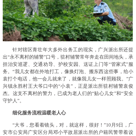
针对辖区青壮年大多外出务工的现实，广兴派出所还提
出“永不离村的辅警”口号，驻村辅警常年奔走在田间地头，承
担治安巡逻、交通劝导、护校安园、送证上门等“管家式”服
务。“我儿女都在外地打工，像换灯泡、搬东西这些事，给小
袁打个电话，他一会儿就来了，就像我儿女一样照顾我。”广
兴镇永胜村王大爷口中的“小袁”，正是派出所驻村辅警袁俊
杰。这支不离村的警力，已成为老人们的“贴心儿女”和“安全
守护人”。
细化服务流程温暖老人心
“大爷，您看着镜头，对，就这样，很好！”10月9日，广
安市公安局广安区分局邓小平故居派出所的户籍民警带着设