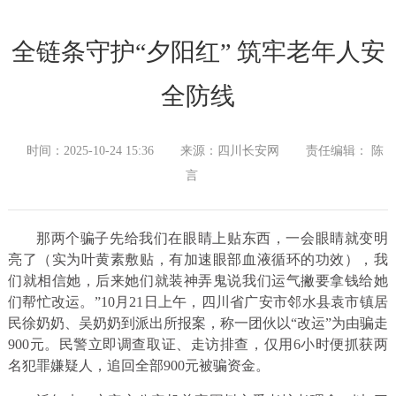
全链条守护“夕阳红” 筑牢老年人安
全防线
时间：2025-10-24 15:36
来源：四川长安网
责任编辑： 陈
言
那两个骗子先给我们在眼睛上贴东西，一会眼睛就变明
亮了（实为叶黄素敷贴，有加速眼部血液循环的功效），我
们就相信她，后来她们就装神弄鬼说我们运气撇要拿钱给她
们帮忙改运。”10月21日上午，四川省广安市邻水县袁市镇居
民徐奶奶、吴奶奶到派出所报案，称一团伙以“改运”为由骗走
900元。民警立即调查取证、走访排查，仅用6小时便抓获两
名犯罪嫌疑人，追回全部900元被骗资金。