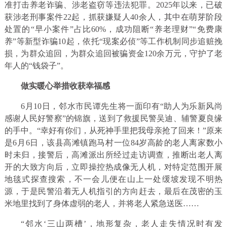
准打击养老诈骗、涉老盗窃等违法犯罪。2025年以来，已破
获涉老刑事案件22起，抓获嫌疑人40余人，其中在萌芽阶段
处置的“早小案件”占比60%，成功阻断“养老理财”“免费康
养”等新型诈骗10起，依托“现案必侦”等工作机制同步追赃挽
损，为群众追回，为群众追回被骗资金120余万元，守护了老
年人的“钱袋子”。
做实暖心举措收获幸福感
6月10日，邻水市民谭先生将一面印有“助人为乐新风尚
感谢人民好警察”的锦旗，送到了救援民警吴迪、辅警夏良缘
的手中。“幸好有你们，从死神手里把我母亲抢了回来！”原来
是6月6日，该县高滩镇跑马村一位84岁高龄的老人离家数小
时未归，接警后，高滩派出所经过走访调查，推断出老人离
开的大致方向后，立即操控热成像无人机，对特定范围开展
地毯式探查搜索，不一会儿便在山上一处缓坡发现不明热
源，于是民警沿着无人机指引的方向赶去，最后在茂密的玉
米地里找到了身体虚弱的老人，并将老人紧急送医……
“邻水‘三山两槽’，地形复杂，老人走失情况时有发