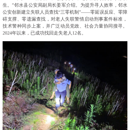
生。”邻水县公安局副局长姜军介绍。为提升寻人效率，邻水
公安创新建立失联人员查找“三零机制”——零延误反应、零障
碍支撑、零遗漏查找，对老人失联警情启动刑事案件标准，
技术警种同步上案，并广泛动员党政、社会力量协同搜寻。
2024年以来，已成功找回走失老人12名。