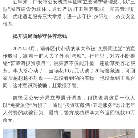
近年来，广安市公安机关牢固树立爱老护老理念，以“三
型”城市建设为载体，通过严厉打击涉老犯罪、完善管理机
制、优化适老服务三大举措，进一步守护“夕阳红”，夯实安全
根基。
揭开骗局面纱守住养老钱
2025年3月，前锋区代市镇的李大爷被“免费周边游”的宣
传吸引，跟着一群人去了外地“考察”。行程里，对方不断推
销“窖藏酒投资项目”，说买酒不仅能升值，还能享受养老服
务。李大爷心动了，当场花10万元认购了20坛窖藏酒，可回
家后越想越不对劲——既没看到酒的实物，也没拿到正规合
同，这才意识到被骗，赶紧报了警。
前锋区公安分局立即展开调查，很快查清这是一伙人
以“免费旅游”为幌子，通过“投资窖藏酒+养老服务”诱导老年
人付费的欺骗行为。最终，警方成功帮李大爷追回钱款10万
余元。