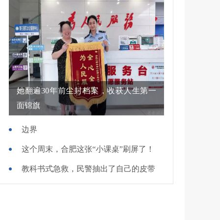
她翻遍30年前尘封档案，收获人生第一
面锦旗
边界
这个周末，合肥这张“小课桌”刷屏了！
教科书式急救，民警抽出了自己的皮带