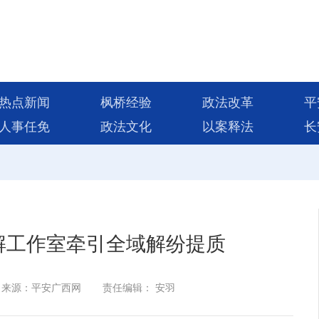
热点新闻
枫桥经验
政法改革
平
人事任免
政法文化
以案释法
长
解工作室牵引全域解纷提质
来源：平安广西网
责任编辑： 安羽