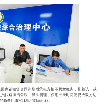
士因商铺租赁合同到期后承租方拒不腾空搬离，抱着试一试
人员快速厘清争议、释法明理，仅用半天时间便促成双方达
的商事纠纷实现就地圆满化解。