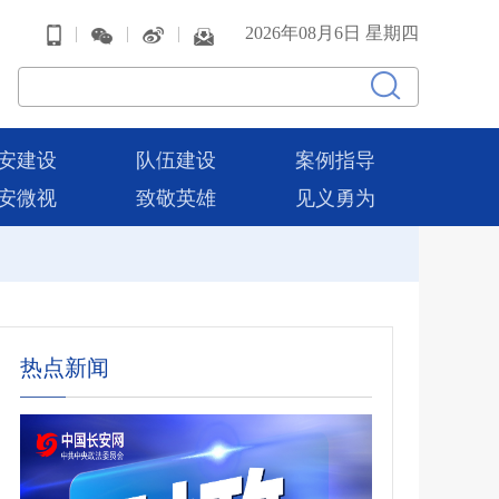
|
|
|
2026年08月6日 星期四
安建设
队伍建设
案例指导
安微视
致敬英雄
见义勇为
热点新闻