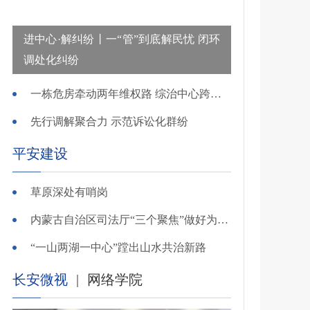
进中心·解纠纷丨一“管”到底解民忧 闭环
调处化纠纷
一栋危房牵动两年维权路 综治中心跨省寻鉴解民忧
先行调解聚合力 示范诉讼化群纷
平安建设
草原深处有哨岗
内蒙古自治区司法厅“三个聚焦”做好为民造福实事
“一山两湖一中心”蹚出山水共治新路
长安微视
|
网络学院