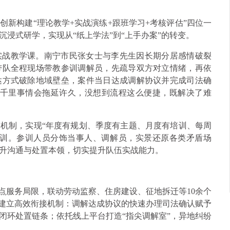
新构建“理论教学+实战演练+跟班学习+考核评估”四位一
浸式研学，实现从“纸上学法”到“上手办案”的转变。
实战教学课。南宁市民张女士与李先生因长期分居感情破裂
带队全程现场带教参训调解员，先疏导双方对立情绪，再依
达方式破除地域壁垒，案件当日达成调解协议并完成司法确
隔千里事情会拖延许久，没想到流程这么便捷，既解决了难
机制，实现“年度有规划、季度有主题、月度有培训、每周
实训。参训人员分饰当事人、调解员，实景还原各类矛盾场
升沟通与处置本领，切实提升队伍实战能力。
点服务局限，联动劳动监察、住房建设、征地拆迁等10余个
，建立高效衔接机制：调解达成协议的快速办理司法确认赋予
闭环处置链条；依托线上平台打造“指尖调解室”，异地纠纷