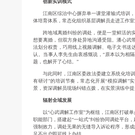
创新实训模式
江南区综治中心摒弃单一课堂灌输式培训，创
体培育体系，常态化组织基层调解员走进工作室沉
跨地域离婚纠纷的调处，便是一堂鲜活的
想要离婚，但双方身处异地沟通受阻。潘心武
法划分权责，巧用线上视频调解、电子文书送
认。当事人李先生由衷感慨说，“原本以为相
题，也解开了心结。”
与此同时，江南区委政法委建立系统化培训
有研讨”的培训节奏，常态化开展“模拟调解”
景，资深调解员现场纠错点拨，在实景演练中提
辐射全域发展
以“心武调解工作室”为枢纽，江南区打破单
职能部门，搭建起“一站式”纠纷协同调处平台
强制效力，调处无果的无缝导入诉讼程序，形成
足不出户即可线上办结。