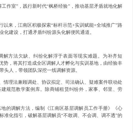
工作室”，践行新时代“枫桥经验”，推动基层矛盾就地化解
牌运行以来，江南区积极探索“标杆示范+实训赋能+全域推广”路
业化建设，打通矛盾纠纷源头化解便民通道。
调解方法欠缺、纠纷化解浮于表面等现实难题。为补齐短
源优势，将其打造成全区调解人才孵化与实训基地，由经验丰
带头人，带领团队深挖一线调解资源。
查、情理法兼顾调处、协议拟定、司法确认、疑难案件联动处
搭建规范教学案例库。除商铺租赁纠纷外，家事、邻里、劳
落地的调解方法，编制《江南区基层调解员工作手册》《心
标准化指引，破解基层调解员“不敢调、不会调、调不透”的