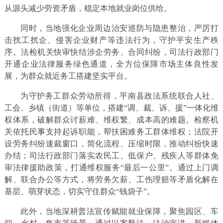
从源头减少劳资矛盾，稳定本地就业岗位供给。
同时，当地强化企业周边治安巡防与隐患整治，严厉打
击扰工扰企、侵害企业财产等违法行为，守护平安生产秩
序。法检机关快审快结涉企劳务、合同纠纷，司法行政部门
开通企业法律服务绿色通道，全方位保障市场主体良性发
展，为群众就近务工搭建坚实平台。
为守护务工群众劳动所得，平南县政法系统联合人社、
工会、乡镇（街道）等单位，搭建“调、裁、诉、援”一体化维
权体系，破解群众讨薪难、维权繁、成本高的难题。检察机
关依托民事支持起诉职能，帮扶困难务工群体维权；法院开
设劳务纠纷速裁窗口，简化流程、压缩时限，推动纠纷快速
办结；司法行政部门落实农民工、低保户、残疾人等群体免
审法律援助政策，打通维权服务“最后一公里”。通过上门调
解、联合办公等方式，将劳务欠薪、工伤理赔等矛盾化解在
基层、萌芽状态，切实守住群众“钱袋子”。
此外，当地深耕普法宣传赋能就业保障，聚焦园区、车