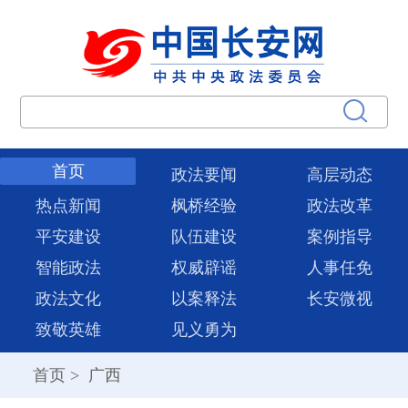
首页
政法要闻
高层动态
热点新闻
枫桥经验
政法改革
平安建设
队伍建设
案例指导
智能政法
权威辟谣
人事任免
政法文化
以案释法
长安微视
致敬英雄
见义勇为
首页
>
广西