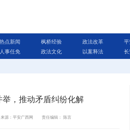
热点新闻
枫桥经验
政法改革
平
人事任免
政法文化
以案释法
长
并举，推动矛盾纠纷化解
来源：平安广西网
责任编辑： 陈言