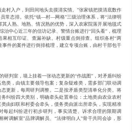
须走村入户，到田间地头去摸清实情。”张家镇把摸清底数作
员常态排。依托“镇—村—网格”三级治理体系，将“法律明
挥其人熟、地熟、情况熟的优势，深入农家院落开展地毯式
综治中心近三年的信访记录、警情台账进行“回头看”，梳理
结果相互印证、查漏补缺。村级重点倒排查。组织各村“两
性事件的案件进行倒排梳理，建立专项台账，由村干部包干
的研判室，墙上挂着一张动态更新的“作战图”，对矛盾纠纷
高危类，由镇主要领导包案；复杂疑难类，需多部门联动调
动态更新，每周研判调整。二是按矛盾类型清单化分类。将
债务纠纷四大类别，明确牵头处置单位：土地类由农业农村
庭类由妇联和村委会牵头，债务类由派出所牵头，实现精准
对每起纠纷进行初步研判，事实清楚、诉求合理的限期调
榕树调解室”品牌调解员、“法律明白人”骨干共同会诊，形