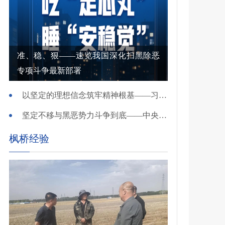
准、稳、狠——速览我国深化扫黑除恶
专项斗争最新部署
以坚定的理想信念筑牢精神根基——习近平党建思想理论品格系列述评之一
坚定不移与黑恶势力斗争到底——中央政法委负责同志就开展深化扫黑除恶专项斗争有关问题答记者问
枫桥经验