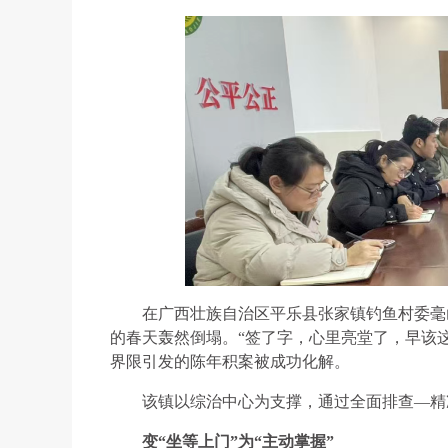
在广西壮族自治区平乐县张家镇钓鱼村委毫山
的春天轰然倒塌。“签了字，心里亮堂了，早该这
界限引发的陈年积案被成功化解。
该镇以综治中心为支撑，通过全面排查—精
变“坐等上门”为“主动掌握”