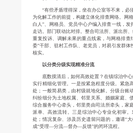
“有些矛盾埋得深，坐在办公室等不来，必
为化解工作的前提，构建立体化排查网络。网格
白人”、网格员、党员中心户编入排查一线，发
走访。部门联动比对排。整合司法所、派出所、
重复投诉、调解未果的重点线索，与网格排查
委”干部、驻村工作队、老党员，对易引发群体
核实。
以分类分级实现精准分流
底数摸清后，如何高效处置？在镇综治中心
实行精细化管理。一是按紧急程度分级。紧急
处；一般简易类，由村级就地化解。分级台账
纠纷细分为土地权属、邻里关系、婚姻家庭、
综合服务中心牵头，邻里类由司法所牵头，家
派单、高效流转。三是综治中心专业化初审。
处；情况复杂、涉及历史遗留问题的，邀请“大
成“受理—分流—督办—反馈”的闭环流程。