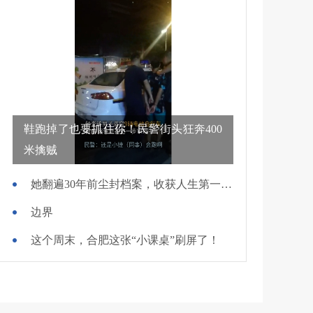
鞋跑掉了也要抓住你！民警街头狂奔400
米擒贼
她翻遍30年前尘封档案，收获人生第一面锦旗
边界
这个周末，合肥这张“小课桌”刷屏了！