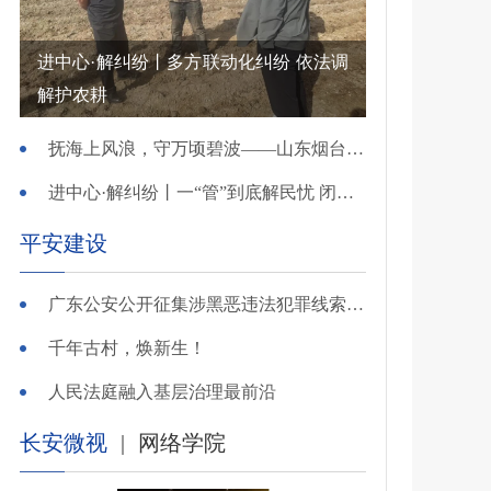
进中心·解纠纷丨多方联动化纠纷 依法调
解护农耕
抚海上风浪，守万顷碧波——山东烟台把矛盾化解在微澜未起时
进中心·解纠纷丨一“管”到底解民忧 闭环调处化纠纷
平安建设
广东公安公开征集涉黑恶违法犯罪线索，26个举报电话公布
千年古村，焕新生！
人民法庭融入基层治理最前沿
长安微视
|
网络学院