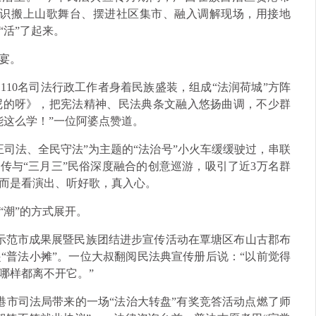
知识搬上山歌舞台、摆进社区集市、融入调解现场，用接地
活”了起来。
宴。
，110名司法行政工作者身着民族盛装，组成“法润荷城”方阵
尼的呀》，把宪法精神、民法典条文融入悠扬曲调，不少群
能这么学！”一位阿婆点赞道。
司法、全民守法”为主题的“法治号”小火车缓缓驶过，串联
传与“三月三”民俗深度融合的创意巡游，吸引了近3万名群
而是看演出、听好歌，真入心。
“潮”的方式展开。
进步示范市成果展暨民族团结进步宣传活动在覃塘区布山古郡布
“普法小摊”。一位大叔翻阅民法典宣传册后说：“以前觉得
哪样都离不开它。”
港市司法局带来的一场“法治大转盘”有奖竞答活动点燃了师