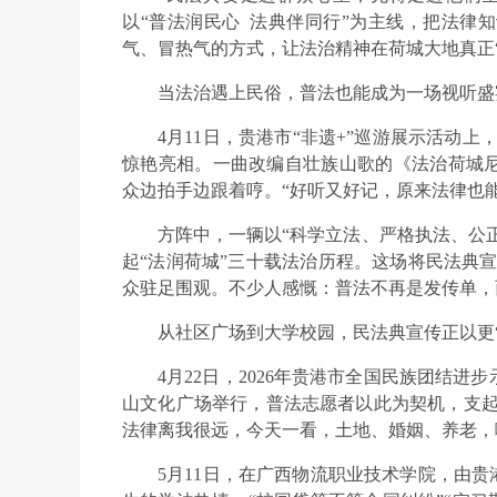
以“普法润民心 法典伴同行”为主线，把法律
气、冒热气的方式，让法治精神在荷城大地真正“
当法治遇上民俗，普法也能成为一场视听盛
4月11日，贵港市“非遗+”巡游展示活动上
惊艳亮相。一曲改编自壮族山歌的《法治荷城
众边拍手边跟着哼。“好听又好记，原来法律也
方阵中，一辆以“科学立法、严格执法、公正
起“法润荷城”三十载法治历程。这场将民法典宣
众驻足围观。不少人感慨：普法不再是发传单，
从社区广场到大学校园，民法典宣传正以更
4月22日，2026年贵港市全国民族团结
山文化广场举行，普法志愿者以此为契机，支起
法律离我很远，今天一看，土地、婚姻、养老，
5月11日，在广西物流职业技术学院，由贵