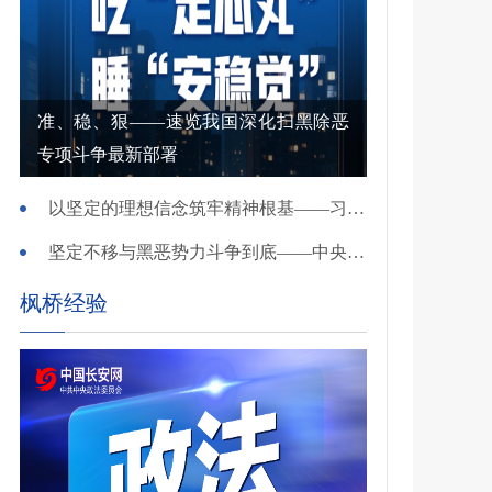
准、稳、狠——速览我国深化扫黑除恶
专项斗争最新部署
以坚定的理想信念筑牢精神根基——习近平党建思想理论品格系列述评之一
坚定不移与黑恶势力斗争到底——中央政法委负责同志就开展深化扫黑除恶专项斗争有关问题答记者问
枫桥经验