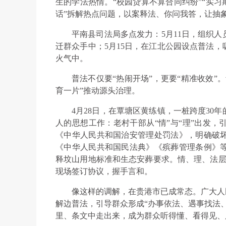
生的学法热情。“校园贷算不算合同纠纷”“实习
话”拆解热点问题，以案释法、你问我答，让抽
平南县司法局多点发力：5月11日，组织
迁群众手中；5月15日，在江北公园设点普法
火气中。
普法不仅要“热闹开场”，更要“精准收效”
育一片”推动源头治理。
4月28日，在覃塘区黄练镇，一桩跨度30
人的思想工作：老村干部从“情”与“理”出发
《中华人民共和国治安管理处罚法》，明确破
《中华人民共和国民法典》《殡葬管理条例》
释坟山用地标准和生态安葬要求。情、理、法层
现场签订协议，握手言和。
像这样的调解，在贵港市已成常态。广大人
解边普法，引导群众形成“办事依法、遇事找法
里、条文中走出来，成为群众听得懂、看得见、