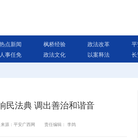
热点新闻
枫桥经验
政法改革
平
人事任免
政法文化
以案释法
长
响民法典 调出善治和谐音
来源：平安广西网
责任编辑： 李鸽