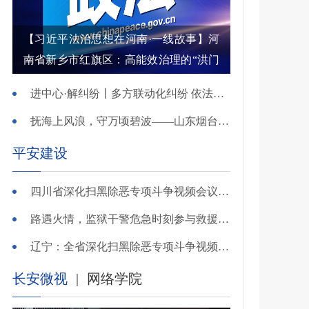
【习近平法治思想在河南·一线故事】河
南省新乡市红旗区：高能效治理的“洪门
密码”
进中心·解纠纷丨多方联动化纠纷 依法调解护农耕
抚海上风浪，守万顷碧波——山东烟台把矛盾化解在微澜未起时
平安建设
四川省深化扫黑除恶专项斗争视频会议召开 于立军出席并讲话
路遇火情，监狱干警危急时刻参与救援显身手！
辽宁：全省深化扫黑除恶专项斗争视频会议召开
长安微视
|
网络学院