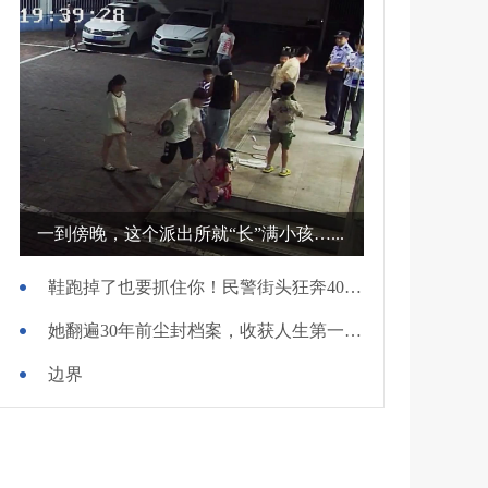
一到傍晚，这个派出所就“长”满小孩…...
鞋跑掉了也要抓住你！民警街头狂奔400米擒贼
她翻遍30年前尘封档案，收获人生第一面锦旗
边界