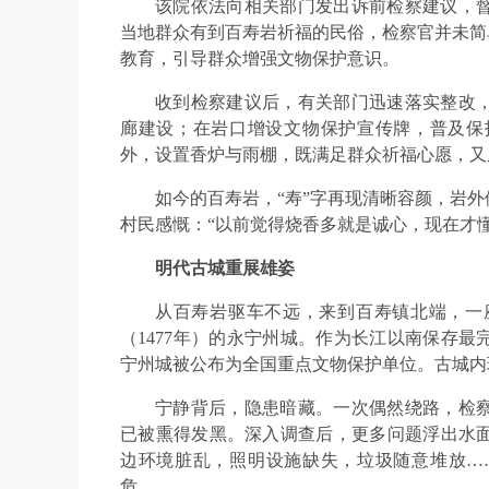
该院依法向相关部门发出诉前检察建议，
当地群众有到百寿岩祈福的民俗，检察官并未简
教育，引导群众增强文物保护意识。
收到检察建议后，有关部门迅速落实整改，
廊建设；在岩口增设文物保护宣传牌，普及保
外，设置香炉与雨棚，既满足群众祈福心愿，又
如今的百寿岩，“寿”字再现清晰容颜，岩
村民感慨：“以前觉得烧香多就是诚心，现在才
明代古城重展雄姿
从百寿岩驱车不远，来到百寿镇北端，一
（1477年）的永宁州城。作为长江以南保存最完
宁州城被公布为全国重点文物保护单位。古城内现
宁静背后，隐患暗藏。一次偶然绕路，检
已被熏得发黑。深入调查后，更多问题浮出水
边环境脏乱，照明设施缺失，垃圾随意堆放…
危。