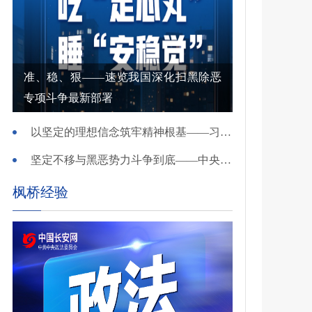
准、稳、狠——速览我国深化扫黑除恶
专项斗争最新部署
以坚定的理想信念筑牢精神根基——习近平党建思想理论品格系列述评之一
坚定不移与黑恶势力斗争到底——中央政法委负责同志就开展深化扫黑除恶专项斗争有关问题答记者问
枫桥经验