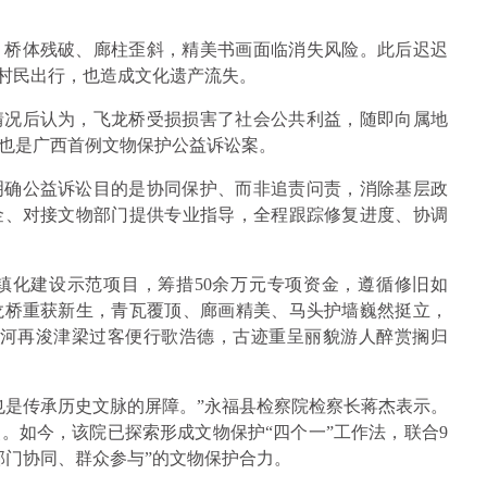
，桥体残破、廊柱歪斜，精美书画面临消失风险。此后迟迟
响村民出行，也造成文化遗产流失。
情况后认为，飞龙桥受损损害了社会公共利益，随即向属地
也是广西首例文物保护公益诉讼案。
明确公益诉讼目的是协同保护、而非追责问责，消除基层政
金、对接文物部门提供专业指导，全程跟踪修复进度、协调
镇化建设示范项目，筹措50余万元专项资金，遵循修旧如
龙桥重获新生，青瓦覆顶、廊画精美、马头护墙巍然挺立，
碧河再浚津梁过客便行歌浩德，古迹重呈丽貌游人醉赏搁归
也是传承历史文脉的屏障。”永福县检察院检察长蒋杰表示。
。如今，该院已探索形成文物保护“四个一”工作法，联合9
部门协同、群众参与”的文物保护合力。