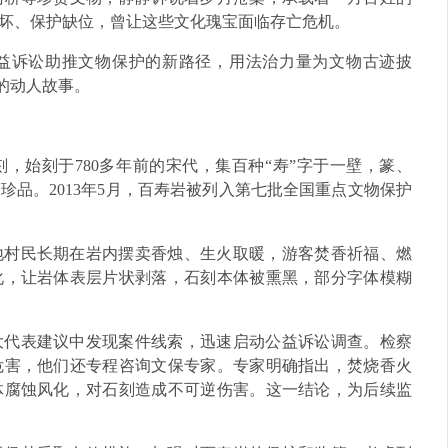
坏、保护缺位，曾让这些文化瑰宝面临存亡危机。
益诉讼助推文物保护的新路径，用法治力量为文物古迹披
”的动人故事。
，始刻于780多年前的宋代，集百种“寿”字于一壁，篆、
品。2013年5月，百寿岩被列入第七批全国重点文物保护
地村民长期在岩内摆卖香烛、生火取暖，游客焚香祈福、燃
化，让岩体表层片状剥落，石刻本体被熏黑，部分字体模糊
大代表建议中发现案件线索，迅速启动公益诉讼调查。检察
危害，他们还专程咨询文保专家。专家明确指出，焚烧香火
体腐蚀风化，对石刻造成不可逆伤害。这一结论，为后续监