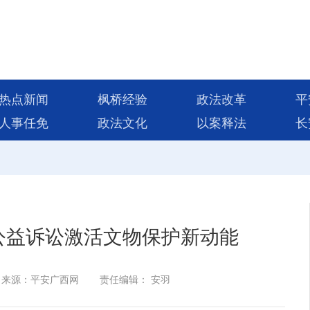
热点新闻
枫桥经验
政法改革
平
人事任免
政法文化
以案释法
长
公益诉讼激活文物保护新动能
来源：平安广西网
责任编辑： 安羽