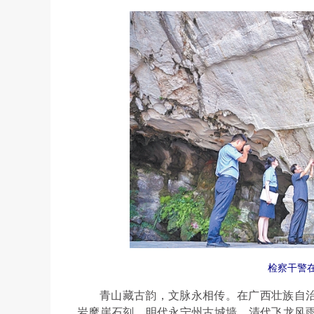
检察干警
青山藏古韵，文脉永相传。在广西壮族自
岩摩崖石刻、明代永宁州古城墙、清代飞龙风