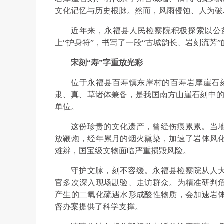
文化记忆与历史根脉。然而，风雨侵蚀、人为破
近年来，永福县人民检察院积极探索以公
上“护身符”，书写了一段“古城韵长、岩刻流芳
宋刻“寿”字重放光彩
位于永福县百寿镇东岸村的百寿岩摩崖石刻
隶、真、草诸体兼备，是我国南方山崖石刻中的珍
单位。
这份珍贵的文化遗产，曾经伤痕累累。当
放鞭炮，经年累月的烟火熏染，加速了岩体风
难辨，国宝级文物面临严重损毁风险。
守护文脉，刻不容缓。永福县检察院从人
官多次深入现场勘验、走访群众。为精准研判
产生的二氧化硫遇水形成酸性物质，会加速岩
督办案提供了科学支撑。