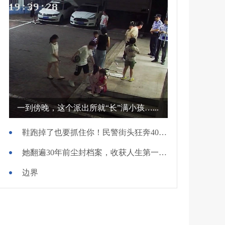
一到傍晚，这个派出所就“长”满小孩…...
鞋跑掉了也要抓住你！民警街头狂奔400米擒贼
她翻遍30年前尘封档案，收获人生第一面锦旗
边界