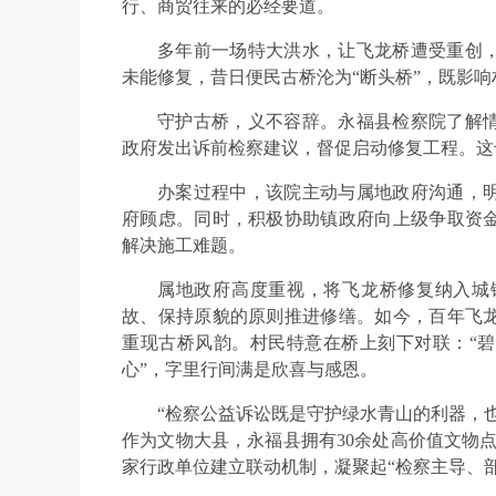
行、商贸往来的必经要道。
多年前一场特大洪水，让飞龙桥遭受重创
未能修复，昔日便民古桥沦为“断头桥”，既影
守护古桥，义不容辞。永福县检察院了解
政府发出诉前检察建议，督促启动修复工程。这
办案过程中，该院主动与属地政府沟通，
府顾虑。同时，积极协助镇政府向上级争取资
解决施工难题。
属地政府高度重视，将飞龙桥修复纳入城
故、保持原貌的原则推进修缮。如今，百年飞
重现古桥风韵。村民特意在桥上刻下对联：“
心”，字里行间满是欣喜与感恩。
“检察公益诉讼既是守护绿水青山的利器，
作为文物大县，永福县拥有30余处高价值文物点
家行政单位建立联动机制，凝聚起“检察主导、