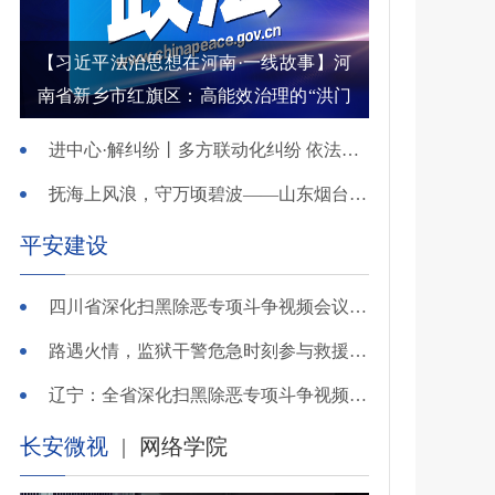
【习近平法治思想在河南·一线故事】河
南省新乡市红旗区：高能效治理的“洪门
密码”
进中心·解纠纷丨多方联动化纠纷 依法调解护农耕
抚海上风浪，守万顷碧波——山东烟台把矛盾化解在微澜未起时
平安建设
四川省深化扫黑除恶专项斗争视频会议召开 于立军出席并讲话
路遇火情，监狱干警危急时刻参与救援显身手！
辽宁：全省深化扫黑除恶专项斗争视频会议召开
长安微视
|
网络学院