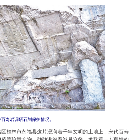
在百寿岩调研石刻保护情况。
治区桂林市永福县这片浸润着千年文明的土地上，宋代百寿
雨桥等珍贵文物，静静诉说着岁月沧桑，承载着一方百姓的