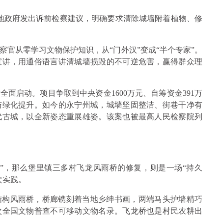
属地政府发出诉前检察建议，明确要求清除城墙附着植物、修
官从零学习文物保护知识，从“门外汉”变成“半个专家”。
宣讲，用通俗语言讲清城墙损毁的不可逆危害，赢得群众理
面启动。项目争取到中央资金1600万元、自筹资金391万
与绿化提升。如今的永宁州城，城墙坚固整洁、街巷干净有
代古城，以全新姿态重展雄姿。该案也被最高人民检察院列
”，那么堡里镇三多村飞龙风雨桥的修复，则是一场“持久
次实践。
结构风雨桥，桥廊镌刻着当地乡绅书画，两端马头护墙精巧
次全国文物普查不可移动文物名录。飞龙桥也是村民农耕出