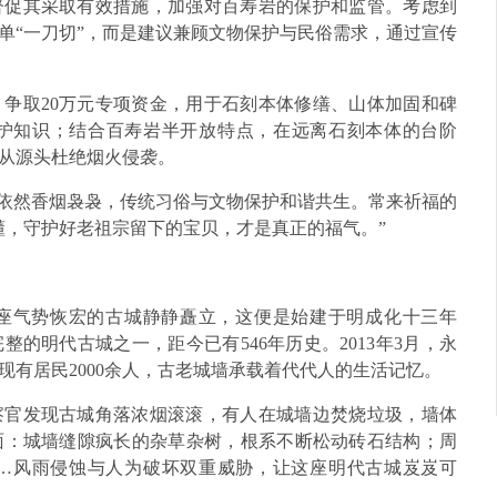
督促其采取有效措施，加强对百寿岩的保护和监管。考虑到
单“一刀切”，而是建议兼顾文物保护与民俗需求，通过宣传
争取20万元专项资金，用于石刻本体修缮、山体加固和碑
护知识；结合百寿岩半开放特点，在远离石刻本体的台阶
从源头杜绝烟火侵袭。
外依然香烟袅袅，传统习俗与文物保护和谐共生。常来祈福的
懂，守护好老祖宗留下的宝贝，才是真正的福气。”
座气势恢宏的古城静静矗立，这便是始建于明成化十三年
整的明代古城之一，距今已有546年历史。2013年3月，永
有居民2000余人，古老城墙承载着代代人的生活记忆。
察官发现古城角落浓烟滚滚，有人在城墙边焚烧垃圾，墙体
面：城墙缝隙疯长的杂草杂树，根系不断松动砖石结构；周
…风雨侵蚀与人为破坏双重威胁，让这座明代古城岌岌可