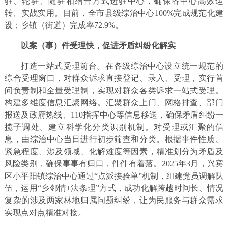
驻、轮驻、随驻相结合方式进驻中心，确保各中心高效运
转、实战实用。目前，全市县级综治中心100%完成规范化建
设；乡镇（街道）完成率72.9%。
以案（事）件受理快，促进矛盾纠纷化解实
打造一站式受理前台。在各级综治中心设立统一规范的
综合受理窗口，对群众诉求直接登记、录入、受理，实行首
问负责制和全量受理制，实现对群众各类诉求一站式受理。
构建多维度信息汇聚网络。汇聚群众上门、网格排查、部门
报送及政府热线、110指挥中心等信息移送，确保矛盾纠纷一
揽子调处。建立科学化分类识别机制。对受理或汇聚的信
息，由综治中心当日进行初步筛查和分类。根据事件性质、
紧急程度、涉及领域、化解难度等因素，精准划分为矛盾及
风险类别，确保事事有归口，件件有着落。2025年3月，兴宾
区小平阳镇综治中心通过“点派接验单”机制，组建党员调解队
伍，运用“乡邻情+法条理”方式，成功化解跨越时间长、情况
复杂的涉及两家林地归属问题纠纷，让为民服务与群众需求
实现点对点精准对接。