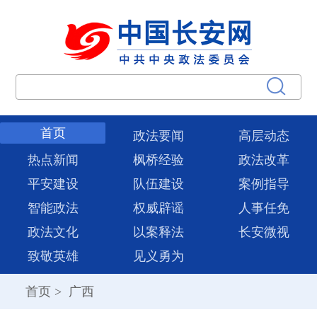
首页
政法要闻
高层动态
热点新闻
枫桥经验
政法改革
平安建设
队伍建设
案例指导
智能政法
权威辟谣
人事任免
政法文化
以案释法
长安微视
致敬英雄
见义勇为
首页
>
广西