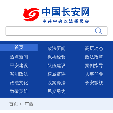
首页
政法要闻
高层动态
热点新闻
枫桥经验
政法改革
平安建设
队伍建设
案例指导
智能政法
权威辟谣
人事任免
政法文化
以案释法
长安微视
致敬英雄
见义勇为
首页
>
广西