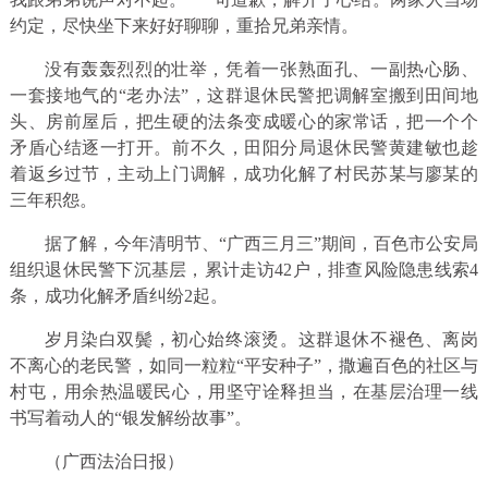
约定，尽快坐下来好好聊聊，重拾兄弟亲情。
没有轰轰烈烈的壮举，凭着一张熟面孔、一副热心肠、
一套接地气的“老办法”，这群退休民警把调解室搬到田间地
头、房前屋后，把生硬的法条变成暖心的家常话，把一个个
矛盾心结逐一打开。前不久，田阳分局退休民警黄建敏也趁
着返乡过节，主动上门调解，成功化解了村民苏某与廖某的
三年积怨。
据了解，今年清明节、“广西三月三”期间，百色市公安局
组织退休民警下沉基层，累计走访42户，排查风险隐患线索4
条，成功化解矛盾纠纷2起。
岁月染白双鬓，初心始终滚烫。这群退休不褪色、离岗
不离心的老民警，如同一粒粒“平安种子”，撒遍百色的社区与
村屯，用余热温暖民心，用坚守诠释担当，在基层治理一线
书写着动人的“银发解纷故事”。
（广西法治日报）