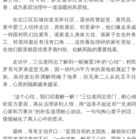
巷，成为基层治理中一道温暖的风景线。
在右江区百城街道东笋社区，退休民警赵坚、黄民昌、
黄中爱三人结伴走访，房前屋后、邻里家中，他们像走亲戚
一样跟村民们拉家常。谁家老人身体欠佳、谁家子女在外务
工、邻里间最近有没有口角……这些看似琐碎的家长里短，
在他们眼里都是排查矛盾纠纷、化解风险的重要线索。
走访中，三位老同志了解到一桩搁置3年的“心结”：村民
罗哥与罗弟是堂兄弟，因一块约20平方米的菜地权属起了争
执。虽经派出所调解明确了地界，但兄弟二人从此互不往
来，心里的隔阂越来越深。
“这个心结，我们试着解一解！”三位老同志登门，耐心倾
听双方委屈，再从法理讲到人情，用“远亲不如近邻”“兄弟同
心家和万事兴”的朴实道理耐心劝说。一句句掏心窝子的话，
慢慢融化了两人心中的坚冰。
最终，哥哥主动开口：“是我当哥的太固执，麻烦你们替
我跟弟弟说声对不起。”一句道歉，解开了心结。两家人当场