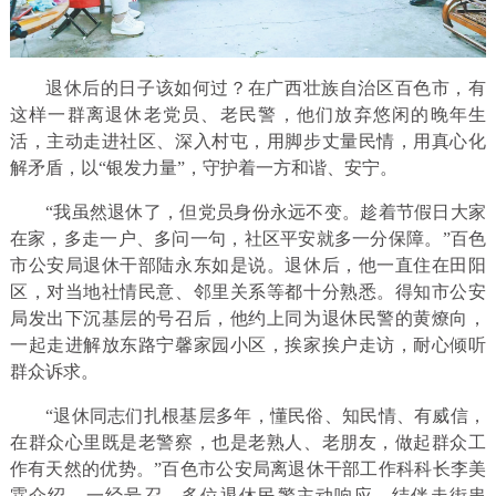
退休后的日子该如何过？在广西壮族自治区百色市，有
这样一群离退休老党员、老民警，他们放弃悠闲的晚年生
活，主动走进社区、深入村屯，用脚步丈量民情，用真心化
解矛盾，以“银发力量”，守护着一方和谐、安宁。
“我虽然退休了，但党员身份永远不变。趁着节假日大家
在家，多走一户、多问一句，社区平安就多一分保障。”百色
市公安局退休干部陆永东如是说。退休后，他一直住在田阳
区，对当地社情民意、邻里关系等都十分熟悉。得知市公安
局发出下沉基层的号召后，他约上同为退休民警的黄燎向，
一起走进解放东路宁馨家园小区，挨家挨户走访，耐心倾听
群众诉求。
“退休同志们扎根基层多年，懂民俗、知民情、有威信，
在群众心里既是老警察，也是老熟人、老朋友，做起群众工
作有天然的优势。”百色市公安局离退休干部工作科科长李美
霖介绍。一经号召，多位退休民警主动响应，结伴走街串