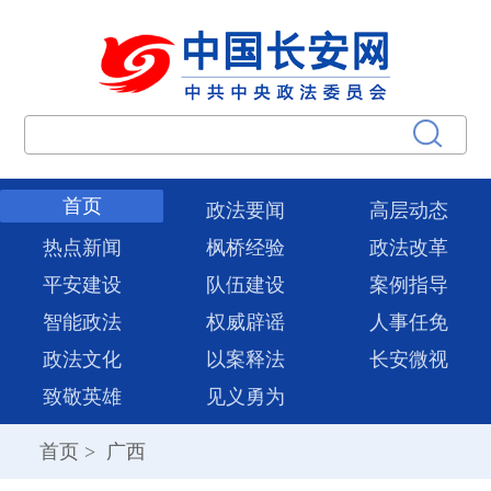
首页
政法要闻
高层动态
热点新闻
枫桥经验
政法改革
平安建设
队伍建设
案例指导
智能政法
权威辟谣
人事任免
政法文化
以案释法
长安微视
致敬英雄
见义勇为
首页
>
广西