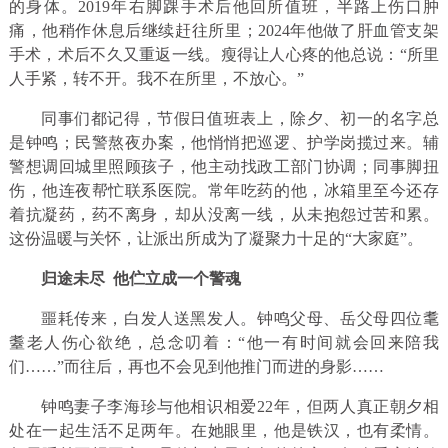
的身体。2019年右脚踝手术后他回所值班，半路上伤口肿
痛，他稍作休息后继续赶往所里；2024年他做了肝血管支架
手术，术后不久又重返一线。瘦得让人心疼的他总说：“所里
人手紧，转不开。我不在所里，不放心。”
同事们都记得，节假日值班表上，除夕、初一的名字总
是钟鸣；民警熬夜办案，他悄悄把巡逻、护学岗揽过来。辅
警想调回城里照顾孩子，他主动找政工部门协调；同事脚扭
伤，他连夜帮忙联系医院。常年吃药的他，冰箱里至今还存
着抗凝药，药不离身，却从没离一线，从未抱怨过苦和累。
这份温暖与关怀，让派出所成为了凝聚力十足的“大家庭”。
归途未尽 他伫立成一个警魂
噩耗传来，白发人送黑发人。钟鸣父母、岳父母四位耄
耋老人伤心欲绝，总念叨着：“他一有时间就会回来陪我
们……”而往后，再也不会见到他推门而进的身影……
钟鸣妻子李海珍与他相识相爱22年，但两人真正朝夕相
处在一起生活不足两年。在她眼里，他是铁汉，也有柔情。