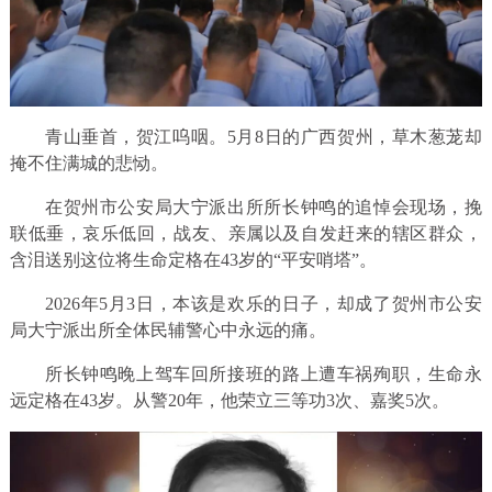
青山垂首，贺江呜咽。5月8日的广西贺州，草木葱茏却
掩不住满城的悲恸。
在贺州市公安局大宁派出所所长钟鸣的追悼会现场，挽
联低垂，哀乐低回，战友、亲属以及自发赶来的辖区群众，
含泪送别这位将生命定格在43岁的“平安哨塔”。
2026年5月3日，本该是欢乐的日子，却成了贺州市公安
局大宁派出所全体民辅警心中永远的痛。
所长钟鸣晚上驾车回所接班的路上遭车祸殉职，生命永
远定格在43岁。从警20年，他荣立三等功3次、嘉奖5次。