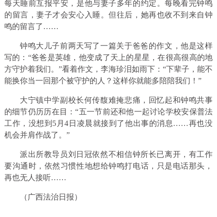
每天睡前互报平安，是他与妻子多年的约定。每晚看完钟鸣
的留言，妻子才会安心入睡。但往后，她再也收不到来自钟
鸣的留言了……
钟鸣大儿子前两天写了一篇关于爸爸的作文，他是这样
写的：“爸爸是英雄，他变成了天上的星星，在很高很高的地
方守护着我们。”看着作文，李海珍泪如雨下：“下辈子，能不
能换你当一回那个被守护的人？这样你就能多陪陪我们！”
大宁镇中学副校长何传馥难掩悲痛，回忆起和钟鸣共事
的细节仍历历在目：“五一节前还和他一起讨论学校安保普法
工作，没想到5月4日凌晨就接到了他出事的消息……再也没
机会并肩作战了。”
派出所教导员刘日冠依然不相信钟所长已离开，有工作
要沟通时，依然习惯性地想给钟鸣打电话，只是电话那头，
再也无人接听……
（广西法治日报）