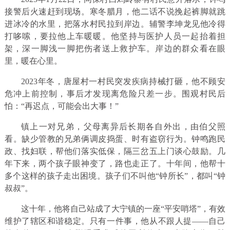
接警后火速赶到现场。寒冬腊月，他二话不说挽起裤脚就跳
进冰冷的水里，把落水村民拉到岸边。辅警李坤龙见他冷得
打哆嗦，要拉他上车暖暖。他坚持与医护人员一起抬着担
架，深一脚浅一脚把伤者送上救护车。岸边的群众看在眼
里，暖在心里。
2023年冬，唐屋村一村民突发疾病持械打砸，他不顾安
危冲上前控制，事后才发现离危险只差一步。围观村民后
怕：“再迟点，可能会出大事！”
镇上一对兄弟，父母离异后长期各自外出，由伯父照
看。缺少管教的兄弟俩调皮捣蛋、时有盗窃行为。钟鸣跑民
政、找妇联，帮他们落实低保，隔三岔五上门谈心鼓励。几
年下来，两个孩子眼神变了，路也走正了。十年间，他帮十
多个这样的孩子走出困境。孩子们不叫他“钟所长”，都叫“钟
叔叔”。
这十年，他将自己站成了大宁镇的一座“平安哨塔”，有效
维护了辖区和谐稳定。只有一件事，他从不跟人提——自己