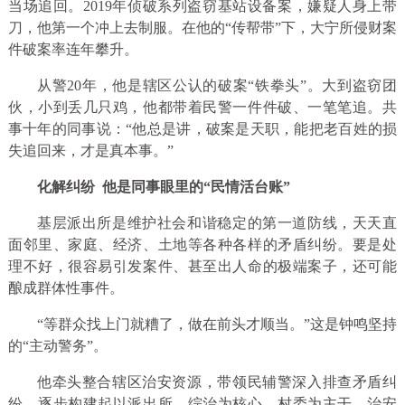
当场追回。2019年侦破系列盗窃基站设备案，嫌疑人身上带
刀，他第一个冲上去制服。在他的“传帮带”下，大宁所侵财案
件破案率连年攀升。
从警20年，他是辖区公认的破案“铁拳头”。大到盗窃团
伙，小到丢几只鸡，他都带着民警一件件破、一笔笔追。共
事十年的同事说：“他总是讲，破案是天职，能把老百姓的损
失追回来，才是真本事。”
化解纠纷 他是同事眼里的“民情活台账”
基层派出所是维护社会和谐稳定的第一道防线，天天直
面邻里、家庭、经济、土地等各种各样的矛盾纠纷。要是处
理不好，很容易引发案件、甚至出人命的极端案子，还可能
酿成群体性事件。
“等群众找上门就糟了，做在前头才顺当。”这是钟鸣坚持
的“主动警务”。
他牵头整合辖区治安资源，带领民辅警深入排查矛盾纠
纷，逐步构建起以派出所、综治为核心、村委为主干、治安