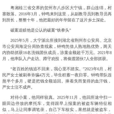
粤湘桂三省交界的贺州市八步区大宁镇，群山连绵，村
寨散落。2016年3月，钟鸣来到这里，从副教导员到教导员再
到所长，整整十年，他把最好的年华留在了这片乡土深处。
破案追赃他是公认的破案“铁拳头”
2025年5月，大宁派出所接到湖北省荆州市公安局、北京
市公安局海淀分局协查线索，钟鸣凭借人熟地熟优势，两天
内协助抓获16名洗钱团伙成员，涉案金额超千万元。2021年8
月，他率队入户走访、蹲守劝投，将偷渡团伙7人全部抓获。
“老百姓的钱追不回来，我心里不踏实。”2023年6月，村
民严女士被刷单诈骗4万元，毕生积蓄一夜归零。钟鸣带队连
熬半个多月，硬是把钱全额追回。捧着失而复得的血汗钱，
严女士泣不成声。
对待小案，他同样较真。2025年11月，他回所途中扫一
眼田边停放的摩托车，觉得跟早上报案的被盗车辆特征相
似，马上让同事调笔录，自己下车核实，果然就是被盗车，