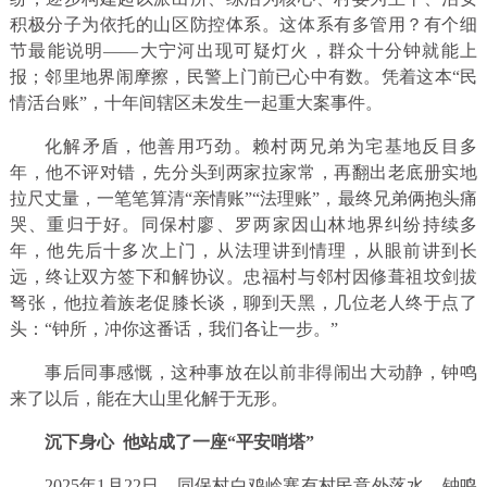
积极分子为依托的山区防控体系。这体系有多管用？有个细
节最能说明——大宁河出现可疑灯火，群众十分钟就能上
报；邻里地界闹摩擦，民警上门前已心中有数。凭着这本“民
情活台账”，十年间辖区未发生一起重大案事件。
化解矛盾，他善用巧劲。赖村两兄弟为宅基地反目多
年，他不评对错，先分头到两家拉家常，再翻出老底册实地
拉尺丈量，一笔笔算清“亲情账”“法理账”，最终兄弟俩抱头痛
哭、重归于好。同保村廖、罗两家因山林地界纠纷持续多
年，他先后十多次上门，从法理讲到情理，从眼前讲到长
远，终让双方签下和解协议。忠福村与邻村因修葺祖坟剑拔
弩张，他拉着族老促膝长谈，聊到天黑，几位老人终于点了
头：“钟所，冲你这番话，我们各让一步。”
事后同事感慨，这种事放在以前非得闹出大动静，钟鸣
来了以后，能在大山里化解于无形。
沉下身心 他站成了一座“平安哨塔”
2025年1月22日，同保村白鸡岭寨有村民意外落水，钟鸣