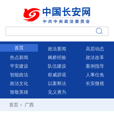
首页
政法要闻
高层动态
热点新闻
枫桥经验
政法改革
平安建设
队伍建设
案例指导
智能政法
权威辟谣
人事任免
政法文化
以案释法
长安微视
致敬英雄
见义勇为
首页
>
广西