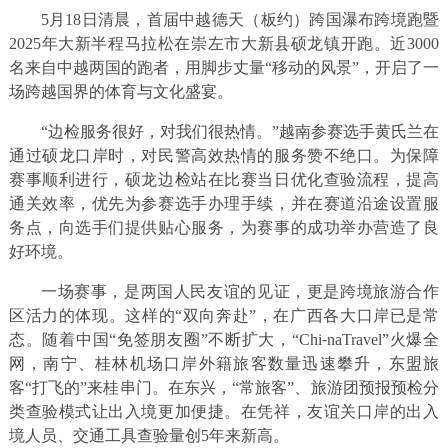
5月18日清晨，首届中越德天（板约）跨国瀑布跨境跑暨
2025年大新半程马拉松在崇左市大新县硕龙镇开跑。近3000
名来自中越两国的跑者，用脚步丈量“移动的风景”，开启了一
场跨越国界的体育与文化盛宴。
“边检服务很好，对我们很热情。”越南参赛选手黄氏兰在
通过硕龙口岸时，对民警高效热情的服务赞不绝口。为保障
赛事顺利进行，硕龙边检站在比赛当日优化查验流程，提高
通关效率，优先为参赛选手办理手续，并在赛道沿途设置服
务点，向选手们提供贴心服务，为赛事的成功举办营造了良
好环境。
一场赛事，是两国人民友谊的见证，更是跨境旅游合作
区活力的体现。这样的“双向奔赴”，在广西各大口岸已是常
态。随着中国“免签朋友圈”不断扩大，“Chi⁃naTravel”火爆全
网，南宁、桂林机场口岸外籍旅客数量迅速攀升，东盟旅
客“打飞的”来桂串门。在东兴，“常旅客”、旅游团预报预检分
类查验模式让出入境更加便捷。在凭祥，友谊关口岸的出入
境人员、交通工具查验量创5年来新高。