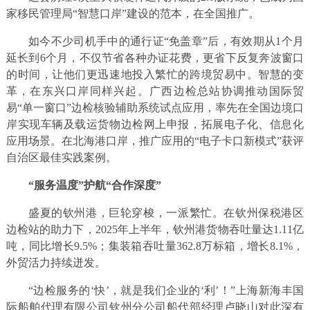
家移民管理局“智慧口岸”建设的范本，在全国推广。
如今不少司机手中的通行证“免盖章”后，有效期从1个月
延长到6个月，不仅节省各种办证花费，更省下反复奔波窗口
的时间，让他们更迅速地投入繁忙的跨境贸易中。智慧的变
革，在东兴口岸同样兴起。广西边检总站协调推动国际贸
易“单一窗口”边检核验辅助系统试点应用，率先在全国边境口
岸实现车辆及载运货物边检网上申报，拓展电子化、信息化
应用场景。在北海港口岸，推广应用的“电子卡口新模式”获评
自治区最佳实践案例。
“服务温度”护航“合作深度”
盛夏的钦州港，巨轮穿梭，一派繁忙。在钦州保税港区
边检站的助力下，2025年上半年，钦州港货物吞吐量达1.11亿
吨，同比增长9.5%；集装箱吞吐量362.8万标箱，增长8.1%，
外贸活力持续迸发。
“边检服务的‘快’，就是我们企业的‘利’！”上海新海丰国
际船舶代理有限公司钦州分公司船代部经理卢晓山对此深有