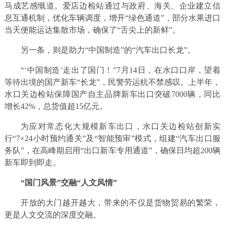
马成艺感慨道。爱店边检站通过与政府、海关、企业建立信
息互通机制，优化车辆调度，增开“绿色通道”，部分水果进口
当天便能运达集散市场，确保了“舌尖上的新鲜”。
另一条，则是助力“中国制造”的“汽车出口长龙”。
“‘中国制造’走出了国门！”7月14日，在水口口岸，望着
等待出境的国产新车“长龙”，民警劳运杭不禁感叹。上半年，
水口关边检站保障国产自主品牌新车出口突破7000辆，同比
增长42%，总货值超15亿元。
为应对常态化大规模新车出口，水口关边检站创新实
行“7×24小时预约通关”及“智能预审”模式，组建“汽车出口服
务队”，在高峰期启用“出口新车专用通道”，确保日均超200辆
新车即到即走。
“国门风景”交融“人文风情”
开放的大门越开越大，带来的不仅是货物贸易的繁荣，
更是人文交流的深度交融。