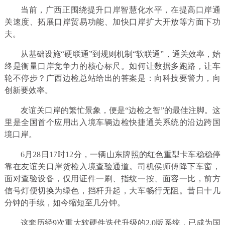
当前，广西正围绕提升口岸智慧化水平，在提高口岸通
关速度、拓展口岸贸易功能、加快口岸扩大开放等方面下功
夫。
从基础设施“硬联通”到规则机制“软联通”，通关效率，始
终是衡量口岸竞争力的核心标尺。如何让数据多跑路，让车
轮不停步？广西边检总站给出的答案是：向科技要警力，向
创新要效率。
友谊关口岸的繁忙景象，便是“边检之智”的最佳注脚。这
里是全国首个应用出入境车辆边检快捷通关系统的沿边跨国
境口岸。
6月28日17时12分，一辆山东牌照的红色重型卡车稳稳停
靠在友谊关口岸货检入境查验通道。司机侯师傅降下车窗，
面对查验设备，仅用证件一刷、指纹一按、面容一比，前方
信号灯便切换为绿色，挡杆升起，大车畅行无阻。昔日十几
分钟的手续，如今缩短至几分钟。
这套历经9次重大软硬件迭代升级的2.0版系统，已成为国