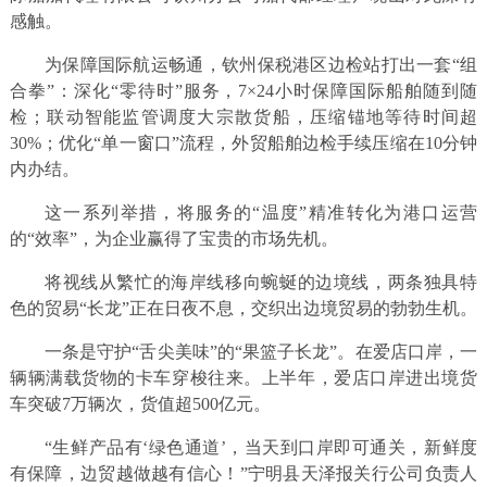
感触。
为保障国际航运畅通，钦州保税港区边检站打出一套“组
合拳”：深化“零待时”服务，7×24小时保障国际船舶随到随
检；联动智能监管调度大宗散货船，压缩锚地等待时间超
30%；优化“单一窗口”流程，外贸船舶边检手续压缩在10分钟
内办结。
这一系列举措，将服务的“温度”精准转化为港口运营
的“效率”，为企业赢得了宝贵的市场先机。
将视线从繁忙的海岸线移向蜿蜒的边境线，两条独具特
色的贸易“长龙”正在日夜不息，交织出边境贸易的勃勃生机。
一条是守护“舌尖美味”的“果篮子长龙”。在爱店口岸，一
辆辆满载货物的卡车穿梭往来。上半年，爱店口岸进出境货
车突破7万辆次，货值超500亿元。
“生鲜产品有‘绿色通道’，当天到口岸即可通关，新鲜度
有保障，边贸越做越有信心！”宁明县天泽报关行公司负责人