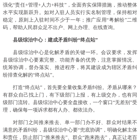
强化“责任+管理+人力+科技”，全面夯实保障措施，推动整体
水平实现新跃升。如对入驻人员实行实名制管理，保持相对
稳定，原则上入驻时间不少于一年；推广应用“粤解纷”二维
码，帮助人民群众足不出户、网上办理、在线查询。
县级综治中心：
建成矛盾纠纷“终点站”
县级综治中心是化解矛盾的关键一环。会议要求，发挥
县级综治中心要素完整、功能齐备的优势，注意掌握情况、
统筹协调，督办落实、推进程序，将其建设成为辖区矛盾纠
纷排查化解的“终点站”。
打造“终点站”，首先要全量收集矛盾纠纷。矛盾从哪来？
有群众自己找上门，有下级部门上报，有上级交办，也有同
级部门流转。县级综治中心要全盘接收，一个窗口“无差别”受
理，确保每一项诉求都有人办、都依法办。
对部门之间推来推去、单一部门办不好、群众对结果不
满意的矛盾纠纷，县级综治中心要“兜底协调”，明确化解主体
和责任，防止部门“推来推去”、群众“跑来跑去”，真正让老百