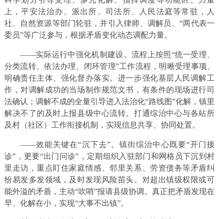
上，平安法治办、派出所、司法所、人民法庭等常驻，人
社、自然资源等部门轮驻，并引入律师、调解员、“两代表一
委员”等广泛参与，根据矛盾变化动态调配力量。
——实际运行中强化机制建设。流程上按照“统一受理、
分类流转、依法办理、闭环管理”工作流程，明晰受理事项、
明确责任主体、强化督办落实。进一步强化基层人民调解工
作，对调解成功的当场制作规范文书，有条件的现场进行司
法确认；调解不成的全量引导进入法治化“路线图”化解，镇里
解决不了的及时上报县级中心流转。打通综治中心与各站所
及村（社区）工作衔接机制，实现信息共享、协同处置。
——效能关键在“沉下去”。镇街综治中心既要“开门接
诊”，更要“出门问诊”，定期组织入驻部门和网格员下沉到村
里走访，重点盯住家庭情感、邻里关系、劳资债务等矛盾纠
纷易发多发领域，及时发现风险苗头。对超出镇级权限或可
能外溢的矛盾，主动“吹哨”报请县级协调。真正把矛盾发现在
早、化解在小，实现“大事不出镇”。