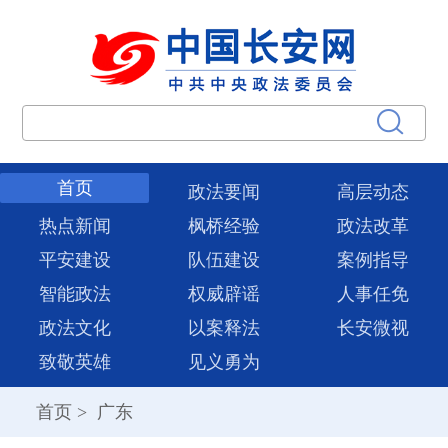
首页
政法要闻
高层动态
热点新闻
枫桥经验
政法改革
平安建设
队伍建设
案例指导
智能政法
权威辟谣
人事任免
政法文化
以案释法
长安微视
致敬英雄
见义勇为
首页
>
广东