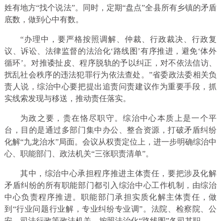
姓有地方“找个说法”。同时，定期“盘点”全县所有乡镇的矛盾
底数，做到心中有数。
“办理中，要严格按照调解、仲裁、行政裁决、行政复
议、诉讼、法律监督的法治化‘路线图’有序推进，避免‘体外
循环’。对推诿扯皮、程序脱轨的予以纠正，对不依法信访、
扰乱社会秩序的违法犯罪行为依法查处。”省委政法委相关负
责人说，综治中心要把提出追责问责建议作为重要手段，抓
实线索发现与移送，推动责任落实。
为政之要，贵在恪尽职守。综治中心本质上是一个平
台，目的是通过多部门集中办公、整合资源，打破矛盾纠纷
化解“九龙治水”局面。会议从权责定位上，进一步明确综治中
心、职能部门、政法机关“三张职责清单”。
其中，综治中心承担程序推进主体责任，要把涉及化解
矛盾纠纷的所有职能部门都引入综治中心工作机制，由综治
中心负责程序推进。职能部门承担实质化解主体责任，做
到“行业问题行业解，专业纠纷专业调”。法院、检察院、公
安、司法行政等政法机关，按照法治化“路线图”各司其职。