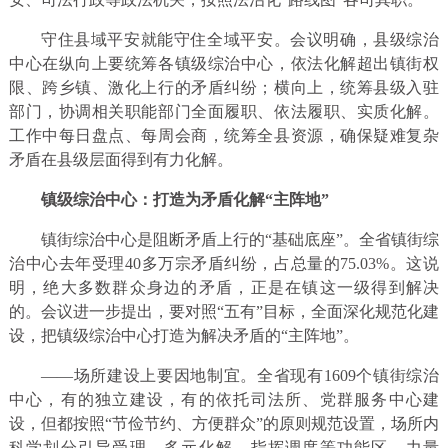
守住县域平安就能守住全域平安。会议明确，县级综治
中心在纵向上要统筹各镇级综治中心，依法化解超出镇街权
限、跨乡镇、激化上行的矛盾纠纷；横向上，统筹县级入驻
部门，协调相关职能部门全面履职、依法履职、实质化解。
工作中每日盘点、每周会商，统筹全县资源，确保疑难复杂
矛盾在县级层面得到有力化解。
镇级综治中心：
打造为矛盾化解“主阵地”
镇街综治中心是阻断矛盾上行的“基础底座”。全省镇街综
治中心去年受理40多万宗矛盾纠纷，占总量的75.03%。这说
明，绝大多数群众身边的矛盾，正是在镇这一级得到解决
的。会议进一步提出，要对照“五有”目标，全面深化规范化建
设，把镇级综治中心打造为解决矛盾的“主阵地”。
——场所建设上要因地制宜。全省现有1609个镇街综治
中心，有的独立建设，有的依托司法所、党群服务中心建
设，但都按照“节俭节约、方便群众”的原则规范设置，场所内
科学划分引导受理、多元化解、指挥调度等功能区。力量