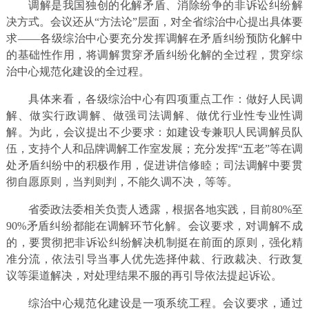
调解是我国独创的化解矛盾、消除纷争的非诉讼纠纷解
决方式。会议还从“方法论”层面，对全省综治中心提出具体要
求——各级综治中心要充分发挥调解在矛盾纠纷预防化解中
的基础性作用，将调解贯穿矛盾纠纷化解的全过程，贯穿综
治中心规范化建设的全过程。
具体来看，各级综治中心有四项重点工作：做好人民调
解、做实行政调解、做强司法调解、做优行业性专业性调
解。为此，会议提出不少要求：如建设专兼职人民调解员队
伍，支持个人和品牌调解工作室发展；充分发挥“五老”等在调
处矛盾纠纷中的积极作用，促进讲信修睦；司法调解中要贯
彻自愿原则，当判则判，不能久调不决，等等。
省委政法委相关负责人透露，根据各地实践，目前80%至
90%矛盾纠纷都能在调解环节化解。会议要求，对调解不成
的，要贯彻把非诉讼纠纷解决机制挺在前面的原则，强化精
准分流，依法引导当事人优先选择仲裁、行政裁决、行政复
议等渠道解决，对处理结果不服的再引导依法提起诉讼。
综治中心规范化建设是一项系统工程。会议要求，通过