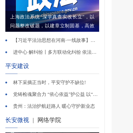
上海政法系统“深学真查实改长立”，以
问题整改破题，以建章立制固基，高效
解纷结案增强群众获得感
【习近平法治思想在河南·一线故事】河南省新乡市红旗区：高能效治理的“洪门密码”
进中心·解纠纷丨多方联动化纠纷 依法调解护农耕
平安建设
林下采摘正当时，平安守护不缺位!
党铸检魂聚合力 “依心依益”护公益 以“四融”路径引领多元共治
贵州：法治护航赶路人 暖心守护新业态
长安微视
|
网络学院