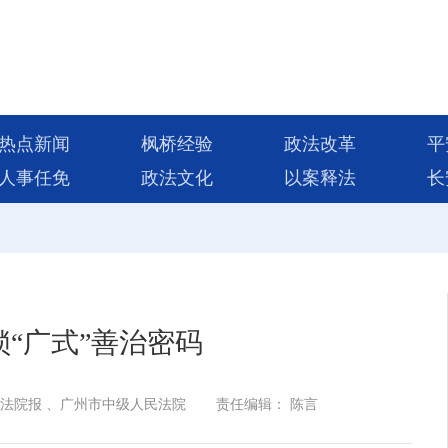
热点新闻
枫桥经验
政法改革
平
人事任免
政法文化
以案释法
长
“广式”善治密码
法院报 、广州市中级人民法院
责任编辑： 陈言