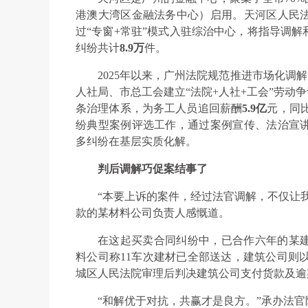
港澳大湾区金融法务中心）启用。天河区人民
过“专窗+常驻”模式入驻综治中心，将指导调解
纠纷共计
8.9万
件。
2025年以来，广州法院规范推进市场化调
人社局、市总工会建立“法院+人社+工会”劳动
条治理体系，为务工人员追回薪酬
5.9亿
元，同
纷典型案例评选工作，通过案例宣传、法治宣
多纠纷在基层实质化解。
判后调解巧促案结事了
“本要上诉的案件，经过法官调解，不仅让我
款的某材料公司负责人感慨道。
在这起买卖合同纠纷中，已合作六年的某
料公司称11车次建材已全部送达，建筑公司则以
城区人民法院审理后判决建筑公司支付货款及逾
“和解优于对抗，共赢才是良方。”承办法