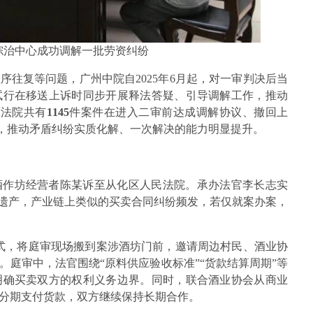
综治中心成功调解一批劳资纠纷
往复等问题，广州中院自2025年6月起，对一审判决后当
试行在移送上诉时同步开展释法答疑、引导调解工作，推动
州法院共有
1145
件案件在进入二审前达成调解协议、撤回上
，推动矛盾纠纷实质化解、一次解决的能力明显提升。
酒作坊经营者陈某诉至从化区人民法院。承办法官李长志实
化遗产，产业链上类似的买卖合同纠纷频发，若仅就案办案，
模式，将庭审现场搬到案涉酒坊门前，邀请周边村民、酒业协
庭审中，法官围绕“原料供应验收标准”“货款结算周期”等
明确买卖双方的权利义务边界。同时，联合酒业协会从商业
分期支付货款，双方继续保持长期合作。