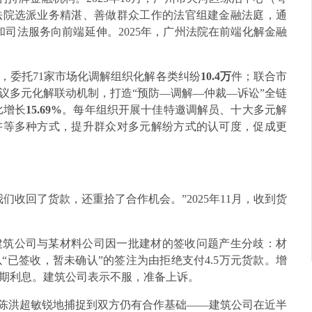
法院选派业务精湛、善做群众工作的法官组建金融法庭，通
和司法服务向前端延伸。2025年，广州法院在前端化解金融
解，委托71家市场化调解组织化解各类纠纷
10.4万
件；联合市
争议多元化解联动机制，打造“预防—调解—仲裁—诉讼”全链
比增长
15.69%
。每年组织开展十佳特邀调解员、十大多元解
讲等多种方式，提升群众对多元解纷方式的认可度，促成更
们收回了货款，还重拾了合作机会。”2025年11月，收到货
建筑公司与某材料公司因一批建材的签收问题产生分歧：材
“已签收，暂未确认”的签注为由拒绝支付4.5万元货款。增
期利息。建筑公司表示不服，准备上诉。
官陈洪超敏锐地捕捉到双方仍有合作基础——建筑公司在近半