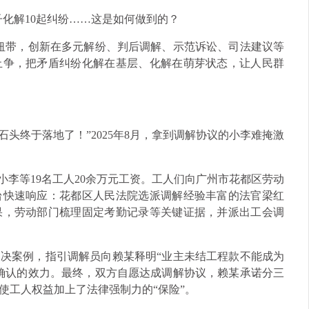
子化解10起纠纷……这是如何做到的？
为纽带，创新在多元解纷、判后调解、示范诉讼、司法建议等
止争，把矛盾纠纷化解在基层、化解在萌芽状态，让人民群
石头终于落地了！”2025年8月，拿到调解协议的小李难掩激
小李等19名工人20余万元工资。工人们向广州市花都区劳动
台快速响应：花都区人民法院选派调解经验丰富的法官梁红
果，劳动部门梳理固定考勤记录等关键证据，并派出工会调
决案例，指引调解员向赖某释明“业主未结工程款不能成为
确认的效力。最终，双方自愿达成调解协议，赖某承诺分三
使工人权益加上了法律强制力的“保险”。