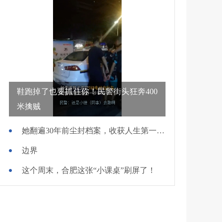
鞋跑掉了也要抓住你！民警街头狂奔400
米擒贼
她翻遍30年前尘封档案，收获人生第一面锦旗
边界
这个周末，合肥这张“小课桌”刷屏了！