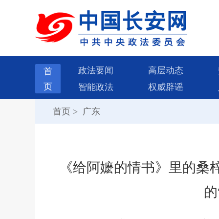
政法要闻
高层动态
首
页
智能政法
权威辟谣
首页
>
广东
《给阿嬷的情书》里的桑
的