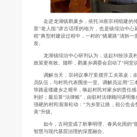
走进龙湖镇鹳巢乡，依托38座宗祠组建的
里“老人组”讲古话理的地方，也是镇综治中心
程”典型村建设过程中，一村的“猪屠路”清拆
发。
龙湖镇综治中心研判认为，这起纠纷涉及
政策更有效。随即，鹳巢乡调委会启动了“祠堂说
调解当天，宗祠议事厅里摆开工夫茶桌，由
员队伍，与村民代表围坐一堂。调解员运用“三本
筚路蓝缕建乡之艰辛，唤起村民对家乡的责任感
利好；最后算“法律账”，由驻村法律顾问讲明
强硬的村民渐渐松动：“为乡里让路，祖公也会赞
美”升级。
如今，古祠堂成了析事明理、春风化雨的“微
智慧与现代基层治理的深度融合。