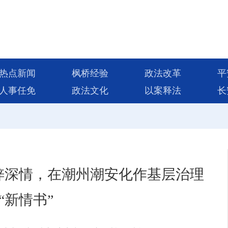
热点新闻
枫桥经验
政法改革
平
人事任免
政法文化
以案释法
长
梓深情，在潮州潮安化作基层治理
“新情书”