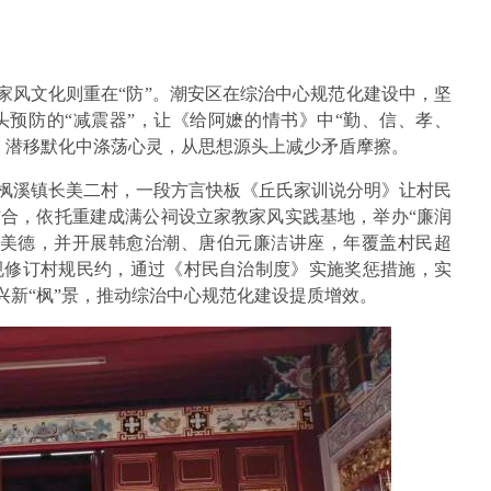
而家风文化则重在“防”。潮安区在综治中心规范化建设中，坚
预防的“减震器”，让《给阿嬷的情书》中“勤、信、孝、
，潜移默化中涤荡心灵，从思想源头上减少矛盾摩擦。
在枫溪镇长美二村，一段方言快板《丘氏家训说分明》让村民
合，依托重建成满公祠设立家教家风实践基地，举办“廉润
孝美德，并开展韩愈治潮、唐伯元廉洁讲座，年覆盖村民超
法规修订村规民约，通过《村民自治制度》实施奖惩措施，实
振兴新“枫”景，推动综治中心规范化建设提质增效。