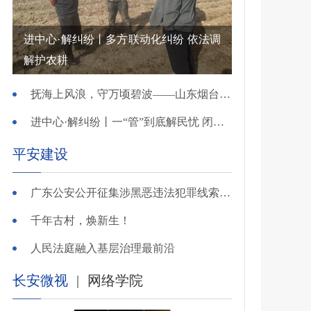
进中心·解纠纷丨多方联动化纠纷 依法调
解护农耕
抚海上风浪，守万顷碧波——山东烟台把矛盾化解在微澜未起时
进中心·解纠纷丨一“管”到底解民忧 闭环调处化纠纷
平安建设
广东公安公开征集涉黑恶违法犯罪线索，26个举报电话公布
千年古村，焕新生！
人民法庭融入基层治理最前沿
长安微视
|
网络学院