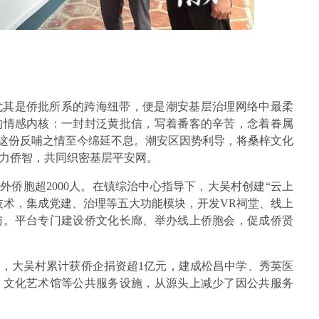
尤其是侨批所系的跨海纽带，便是潮安基层治理网络中最柔
的情感内核：一封封泛黄批信，写着番客的辛苦，念着眷属
，这份反哺之情至今绵延不息。潮安区因势利导，将桑梓文化
力侨智，共同织密基层平安网。
外侨胞超2000人。在镇综治中心指导下，大吴村创建“云上
技术，集成党建、治理等五大功能模块，开发VR祠堂、线上
与。平台专门建设侨文化长廊、举办线上侨胞会，促成侨贤
，大吴村累计获侨企捐资超1亿元，建成松昌中学、秀英医
、文化艺术馆等公共服务设施，从源头上减少了因公共服务