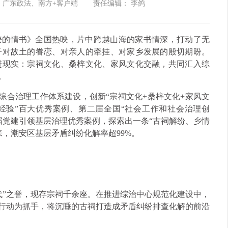
：广东政法、南方+客户端
责任编辑： 李鸽
嬷的情书》全国热映，片中跨越山海的家书情深，打动了无
子对故土的眷恋、对亲人的牵挂、对家乡发展的殷切期盼。
进现实：宗祠文化、桑梓文化、家风文化交融，共同汇入综
。
治安综合治理工作体系建设，创新“宗祠文化+桑梓文化+家风文
经验”百大优秀案例、第二届全国“社会工作和社会治理创
届党建引领基层治理优秀案例，探索出一条“古祠解纷、乡情
来，潮安区基层矛盾纠纷化解率超99%。
代”之誉，现存宗祠千余座。在推进综治中心规范化建设中，
”行动为抓手，将沉睡的古祠打造成矛盾纠纷排查化解的前沿