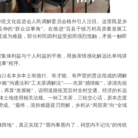
传统文化促进会人民调解委员会格外引人注目。这里既是乡
延伸的“群众议事角”。在推进“百县千镇万村高质量发展工
一度成为难题，部分村民因利益受损而强烈抵触，矛盾一触即
村集体利益与个人利益的平衡，用族亲情感化解远比单纯讲
事”程序。
22名本乡本土有德行、有才能、有声望的贤达组成的调解
账”沟通法和“工夫茶调解法”——先算“感情账”，讲清先祖
；再算“发展账”，说明道路拓宽后对全村交通、经济的长远
集体土地使用相关法规。一杯工夫茶，三轮交心话，原本态度
成。”最终，清拆难题迎刃而解，乡村从“局部美”向“全域
阵地”，真正实现了“厝内事厝内了，祠堂内不记仇”的传统