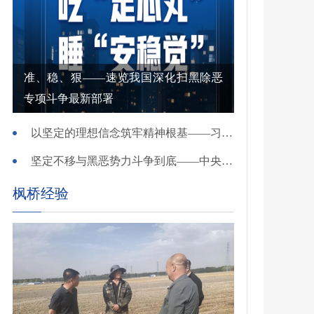
准、稳、狠——速览我国深化扫黑除恶
专项斗争最新部署
以坚定的理想信念筑牢精神根基——习近平党建思想理论品格系列述评之一
坚定不移与黑恶势力斗争到底——中央政法委负责同志就开展深化扫黑除恶专项斗争有关问题答记者问
枫桥经验