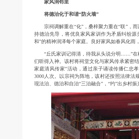
家风润邻里
将德治化于和谐“防火墙”
宗祠调解重在“化”，桑梓聚力重在“联”，
持德治先导，将优良家风家训作为矛盾纠纷源头
和”的精神润泽每个家庭。良好家风如春风化雨
“丘氏家训记得清，待我从头说分明……”
们听得入神。该村将祠堂文化与家风传承紧密结
家庭清风传家”活动，通过亲子诵读传播仁忠
3000人次。以宗祠为阵地，该村还按照法律
现法治、德治和自治“三治融合”，“约”出乡村