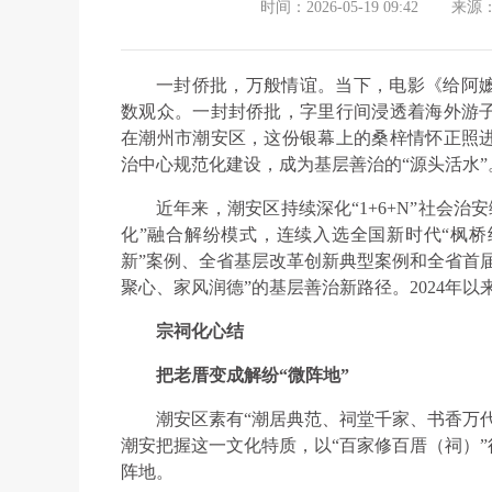
时间：2026-05-19 09:42
来源
一封侨批，万般情谊。当下，电影《给阿
数观众。一封封侨批，字里行间浸透着海外游
在潮州市潮安区，这份银幕上的桑梓情怀正照
治中心规范化建设，成为基层善治的“源头活水”
近年来，潮安区持续深化“1+6+N”社会
化”融合解纷模式，连续入选全国新时代“枫桥
新”案例、全省基层改革创新典型案例和全省首
聚心、家风润德”的基层善治新路径。2024年以
宗祠化心结
把老厝变成解纷“微阵地”
潮安区素有“潮居典范、祠堂千家、书香万
潮安把握这一文化特质，以“百家修百厝（祠）
阵地。