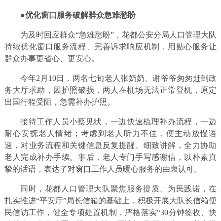
●
优化窗口服务破解群众急难愁盼
为及时回应群众“急难愁盼”，花都公安分局人口管理大队
持续优化窗口服务流程、完善诉求响应机制，用贴心服务让
群众办事更省心、更安心。
今年2月10日，两名七旬老人张奶奶、谢爷爷匆匆赶到政
务大厅求助，因护照破损，两人在机场无法正常登机，原定
出国行程受阻，急需补办护照。
接待工作人员小蔡见状，一边快速梳理补办流程，一边
耐心安抚老人情绪；考虑到老人听力不佳，便主动放慢语
速，对业务流程和关键信息反复提醒、细致讲解，全力协助
老人完成补办手续。事后，老人专门手写感谢信，以朴素真
挚的话语，表达了对窗口工作人员暖心服务的由衷认可。
同时，花都人口管理大队聚焦服务提质、为民践诺，在
扎实推进“平安厅”局长信箱的基础上，积极开展大队长信箱便
民信访工作，健全专项处置机制，严格落实“30分钟签收、快