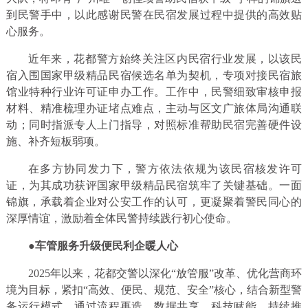
到民警手中，以此感谢民警在民宿发展过程中提供的高效贴
心服务。
近年来，花都警方始终关注区内民宿行业发展，以该民
宿入围国家甲级精品民宿候选名单为契机，专项对接民宿旅
馆业特种行业许可证申办工作。工作中，民警细致审核申报
材料、精准梳理办证堵点难点，主动与区文广旅体局沟通联
动；同时指派专人上门指导，对照标准帮助民宿完善硬件设
施、补齐短板弱项。
在多方协同发力下，警方依法依规为该民宿核发许可
证，为其成功获评国家甲级精品民宿筑牢了关键基础。一面
锦旗，承载着企业对公安工作的认可，更凝聚着警民同心的
深厚情谊，激励着全体民警持续践行初心使命。
●车管服务升级便民利企暖人心
2025年以来，花都交警以深化“放管服”改革、优化营商环
境为目标，紧扣“高效、便民、规范、安全”核心，结合新型警
务运行模式，通过流程再造、数据共享、科技赋能，持续推