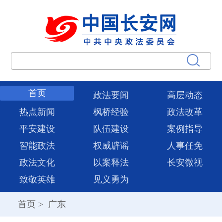
首页
政法要闻
高层动态
热点新闻
枫桥经验
政法改革
平安建设
队伍建设
案例指导
智能政法
权威辟谣
人事任免
政法文化
以案释法
长安微视
致敬英雄
见义勇为
首页
>
广东