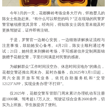
今年3月的一天，花都狮岭考场业务大厅内，怀抱婴儿的
陈女士焦急赶来。“有什么可以帮您的吗？”正在现场的民警罗
警官敏锐察觉其异常，经询问，得知陈女士因生育未能及时
更换驾驶证，证件即将注销。
于是，罗警官一边耐心安抚，一边细致讲解换证流程与
注意事项，鼓励她安心备考。4月2日，陈女士顺利通过考
试；21日，她特意来到狮岭考场，手写感谢信并定制两面锦
旗赠予花都交警，字里行间满是对民警的感谢。
为破解群众“工作时间没空办、休息时间没地办”的痛点，
花都交警还推出周末办、延时办服务，自2025年3月1日起，
周六全面开放车驾业务，依托自助服务机和“交管
12123”APP，实现业务办理“不打烊”。
仅2025年，花都交警车管部门周末累计办理机动车注册
超1000辆、驾考超1.7万人次、驾驶证综合业务2600余件，切
实为上班族、学生族提供了便利。