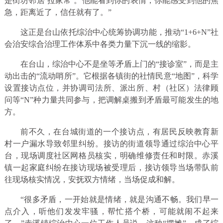
是街坊邻居‘拉家常’。他能看到你的表情，你能感受到他的焦
急，距离近了，信任就有了。”
这正是台山依托综治中心统筹协调功能，推动“1+6+N”社
会治安综合治理工作体系中各类力量下沉一线的缩影。
在台山，综治中心不是坐等矛盾上门的“接诊室”，而是主
动出击的“流动哨所”。它根据各镇街的社情民意“地图”，科学
设置接访点位，并协调司法所、派出所、村（社区）法律顾
问等“N”种力量共同参与，把调解桌搬到矛盾最可能发生的地
方。
前不久，在台城街道的一个接访点，有居民反映教育新
村一户漏水导致邻里纠纷。接访的街道领导通过综治中心平
台，现场调度社区网格员核实，明确维修责任和时限。赤溪
镇一起家庭纠纷在接访现场被受理后，接访领导当场带队前
往现场核实情况，安抚双方情绪，当场促成和解。
“很多矛盾，一开始就是情绪，就是沟通不畅。我们早一
点介入，听他们发发牢骚，帮忙搭个桥，可能就闹不起来