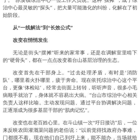
了。”赤溪镇综治中心一位工作人员说。这种“摆摊”，成了综
治中心最灵敏的“探头”，把大量可能激化的纠纷，化解在了初
始阶段。
从“一线解法”到“长效公式”
改变在悄悄发生
无论是街头“摆摊”听来的家常事，还是在调解室里啃下
的“硬骨头”，都在一点点改变着台山基层治理的生态。
改变首先在干部身上。“过去处理矛盾，有时是‘消防
队’，哪里着火扑哪里，疲于奔命。现在依托综治中心这个平
台，更像‘体检站’，经常去街面上转转，听听声音，很多小毛
病顺手就治了，身体就不容易出大病。”台山市综治中心相关
负责人这样比喻。主动发现问题、通过平台协调解决问题，
正逐渐成为很多基层干部的“肌肉记忆”。
改变也在老百姓心里。在斗山镇一次“圩日接访”后，一位
来反映农田灌溉渠问题的老伯说：“以前觉得找政府办事难，
门都摸不着。现在他们自己到圩上来，能不能办，当场就给