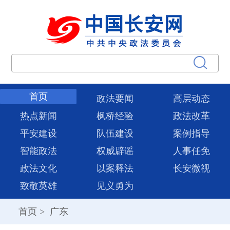
首页
政法要闻
高层动态
热点新闻
枫桥经验
政法改革
平安建设
队伍建设
案例指导
智能政法
权威辟谣
人事任免
政法文化
以案释法
长安微视
致敬英雄
见义勇为
首页
>
广东