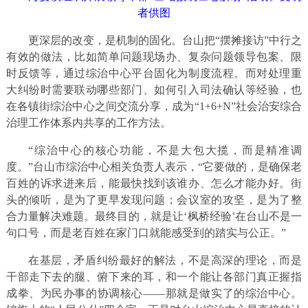
者供图
更深层的改变，是机制的固化。台山把“摆摊接访”中行之
有效的做法，比如简单问题现场办、复杂问题领导包案、限
时反馈等，通过综治中心平台固化为制度流程。而对处理重
大纠纷时需要联动哪些部门、如何引入司法确认等经验，也
在各镇街综治中心之间交流分享，成为“1+6+N”社会治安综合
治理工作体系内共享的工作方法。
“综治中心的核心功能，不是大包大揽，而是精准调
度。”台山市综治中心相关负责人表示，“它要做的，是确保老
百姓的诉求进来后，能最快找到该谁办、怎么才能办好。街
头的倾听，是为了更早发现问题；会议室的攻坚，是为了整
合力量解决难题。最终目的，就是让‘枫桥经验’在台山不是一
句口号，而是老百姓在家门口就能感受到的踏实与公正。”
在基层，矛盾纠纷最好的解法，不是高深的理论，而是
干部走下去的腿、俯下来的耳，和一个能让各部门真正握指
成拳、为民办事的协调核心——那就是做实了的综治中心。